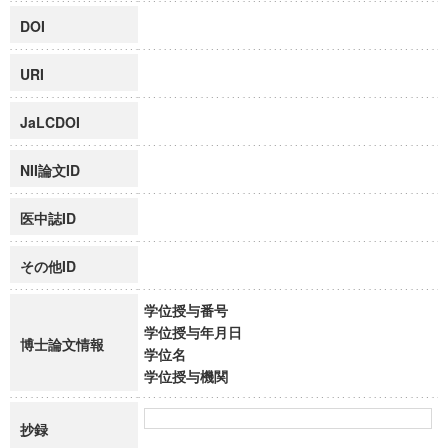
DOI
URI
JaLCDOI
NII論文ID
医中誌ID
その他ID
学位授与番号
学位授与年月日
博士論文情報
学位名
学位授与機関
抄録