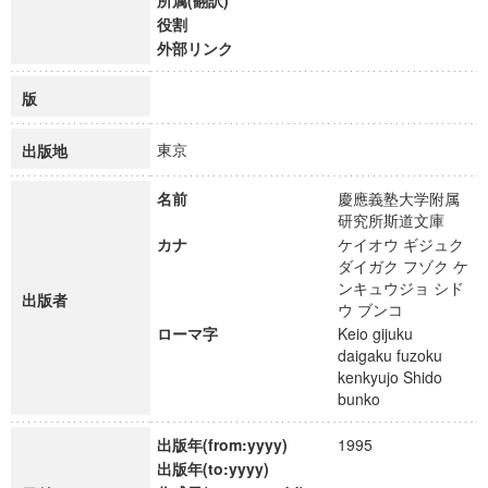
所属(翻訳)
役割
外部リンク
版
東京
出版地
名前
慶應義塾大学附属
研究所斯道文庫
カナ
ケイオウ ギジュク
ダイガク フゾク ケ
ンキュウジョ シド
出版者
ウ ブンコ
ローマ字
Keio gijuku
daigaku fuzoku
kenkyujo Shido
bunko
出版年(from:yyyy)
1995
出版年(to:yyyy)