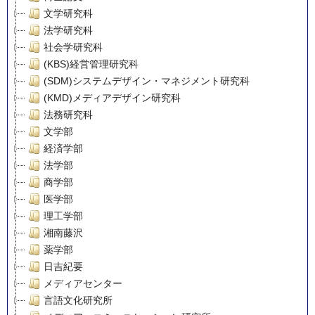
文学研究科
法学研究科
社会学研究科
(KBS)経営管理研究科
(SDM)システムデザイン・マネジメント研究科
(KMD)メディアデザイン研究科
法務研究科
文学部
経済学部
法学部
商学部
医学部
理工学部
湘南藤沢
薬学部
日吉紀要
メディアセンター
言語文化研究所