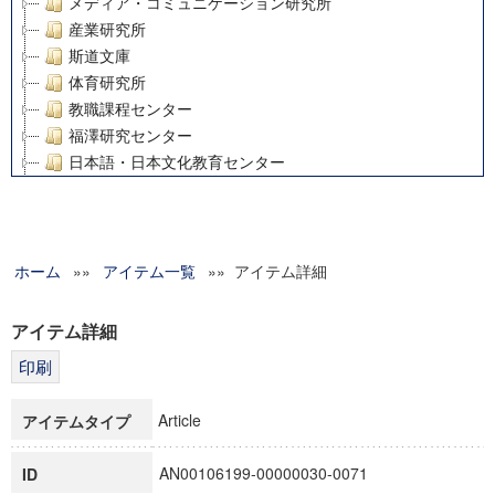
メディア・コミュニケーション研究所
産業研究所
斯道文庫
体育研究所
教職課程センター
福澤研究センター
日本語・日本文化教育センター
アート・センター
外国語教育研究センター
デジタルメディア・コンテンツ統合研究センター
ホーム
»»
グローバルリサーチインスティテュート
アイテム一覧
»» アイテム詳細
塾内助成報告書
科学研究費補助金研究成果報告書
アイテム詳細
21世紀COEプログラム
慶應義塾大学グローバルCOEプログラム市民社会ガバナンス
慶應義塾大学グローバルCOEプログラム論理と感性の先端的
Article
アイテムタイプ
博士課程教育リーディングプログラム「超成熟社会発展のサ
学術雑誌掲載論文等(8)
AN00106199-00000030-0071
ID
その他