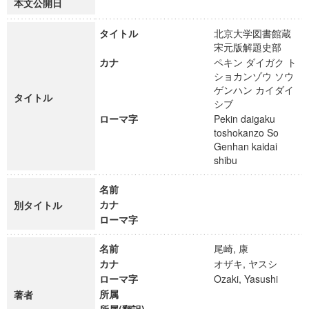
本文公開日
タイトル
北京大学図書館蔵
宋元版解題史部
カナ
ペキン ダイガク ト
ショカンゾウ ソウ
ゲンハン カイダイ
タイトル
シブ
ローマ字
Pekin daigaku
toshokanzo So
Genhan kaidai
shibu
名前
カナ
別タイトル
ローマ字
名前
尾崎, 康
カナ
オザキ, ヤスシ
ローマ字
Ozaki, Yasushi
所属
著者