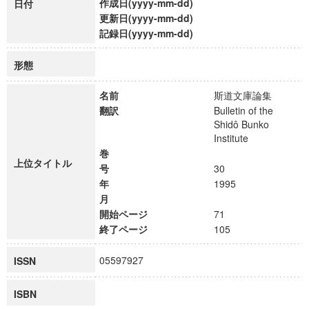
作成日(yyyy-mm-dd)
日付
更新日(yyyy-mm-dd)
記録日(yyyy-mm-dd)
形態
名前
斯道文庫論集
翻訳
Bulletin of the
Shidô Bunko
Institute
巻
上位タイトル
号
30
年
1995
月
開始ページ
71
終了ページ
105
05597927
ISSN
ISBN