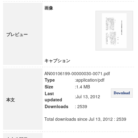
画像
プレビュー
キャプション
AN00106199-00000030-0071.pdf
Type
:application/pdf
Size
:1.4 MB
Last
Download
:Jul 13, 2012
本文
updated
Downloads
: 2539
Total downloads since Jul 13, 2012 : 2539