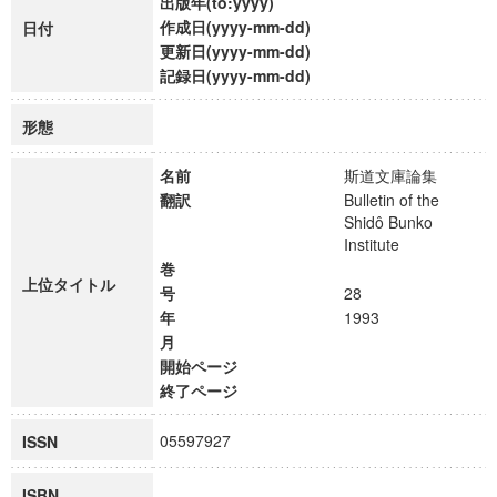
出版年(to:yyyy)
作成日(yyyy-mm-dd)
日付
更新日(yyyy-mm-dd)
記録日(yyyy-mm-dd)
形態
名前
斯道文庫論集
翻訳
Bulletin of the
Shidô Bunko
Institute
巻
上位タイトル
号
28
年
1993
月
開始ページ
終了ページ
05597927
ISSN
ISBN