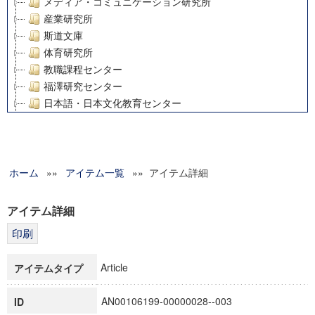
メディア・コミュニケーション研究所
産業研究所
斯道文庫
体育研究所
教職課程センター
福澤研究センター
日本語・日本文化教育センター
アート・センター
外国語教育研究センター
デジタルメディア・コンテンツ統合研究センター
ホーム
»»
グローバルリサーチインスティテュート
アイテム一覧
»» アイテム詳細
塾内助成報告書
科学研究費補助金研究成果報告書
アイテム詳細
21世紀COEプログラム
慶應義塾大学グローバルCOEプログラム市民社会ガバナンス
慶應義塾大学グローバルCOEプログラム論理と感性の先端的
Article
アイテムタイプ
博士課程教育リーディングプログラム「超成熟社会発展のサ
学術雑誌掲載論文等(8)
AN00106199-00000028--003
ID
その他