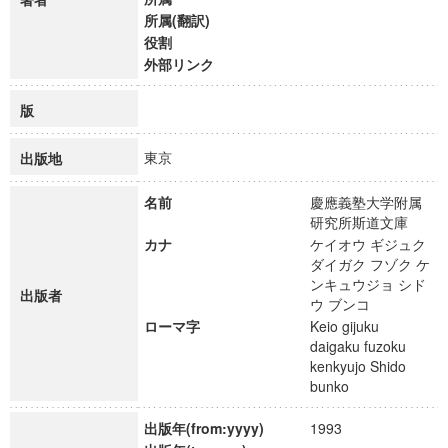
所属(翻訳)
役割
外部リンク
版
東京
出版地
名前
慶應義塾大学附属
研究所斯道文庫
カナ
ケイオウ ギジュク
ダイガク フゾク ケ
ンキュウジョ シド
出版者
ウ ブンコ
ローマ字
Keio gijuku
daigaku fuzoku
kenkyujo Shido
bunko
出版年(from:yyyy)
1993