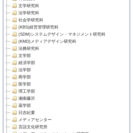
文学研究科
法学研究科
社会学研究科
(KBS)経営管理研究科
(SDM)システムデザイン・マネジメント研究科
(KMD)メディアデザイン研究科
法務研究科
文学部
経済学部
法学部
商学部
医学部
理工学部
湘南藤沢
薬学部
日吉紀要
メディアセンター
言語文化研究所