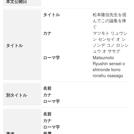
本文公開日
タイトル
松本隆信先生を偲
んでこの論集を捧
ぐ
カナ
マツモト リュウシ
ン センセイ オ シ
ノンデ コノ ロンシ
タイトル
ュウ オ ササグ
ローマ字
Matsumoto
Ryushin sensei o
shinonde kono
ronshu osasagu
名前
カナ
別タイトル
ローマ字
名前
カナ
ローマ字
所属
著者