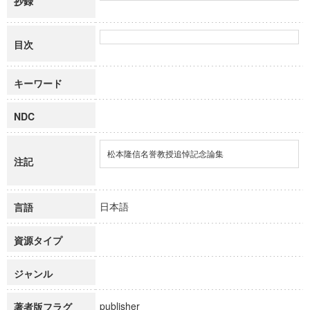
抄録
目次
キーワード
NDC
松本隆信名誉教授追悼記念論集
注記
日本語
言語
資源タイプ
ジャンル
publisher
著者版フラグ