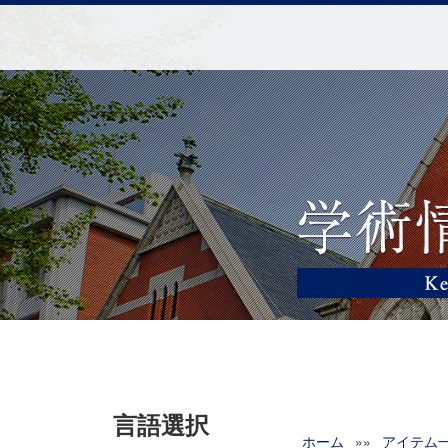
言語選択
ホーム
»»
アイテム