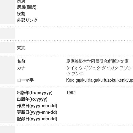
所属
所属(翻訳)
役割
外部リンク
東京
名前
慶應義塾大学附属研究所斯道文
カナ
ケイオウ ギジュク ダイガク フゾク
ウ ブンコ
ローマ字
Keio gijuku daigaku fuzoku kenky
出版年(from:yyyy)
1992
出版年(to:yyyy)
ンス教育研究センター
作成日(yyyy-mm-dd)
端的教育研究拠点
更新日(yyyy-mm-dd)
のサイエンス」
記録日(yyyy-mm-dd)