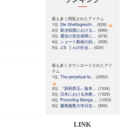
最も多く閲覧されたアイテム
1位
Die Ghettogeschi...
(828)
2位
新冷戦期における...
(689)
3位
通信の安全保障に...
(676)
4位
ショート動画の効...
(658)
5位
J.S. ミルの社会...
(620)
最も多くダウンロードされたアイ
テム
1位
The perpetual fa...
(2552)
2位
『韻府群玉』版本...
(1534)
3位
日本における赤痢...
(1329)
4位
Promoting Manga ...
(1053)
5位
慶應義塾大学日吉...
(859)
LINK