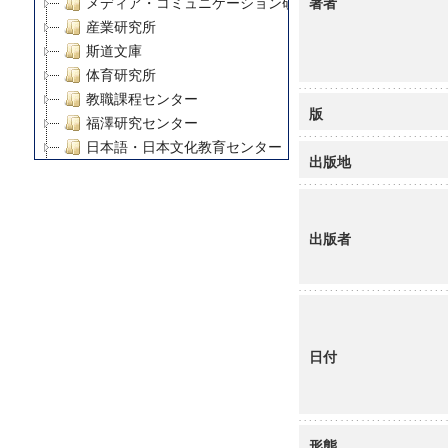
著者
メディア・コミュニケーション研究所
産業研究所
斯道文庫
体育研究所
教職課程センター
版
福澤研究センター
日本語・日本文化教育センター
出版地
アート・センター
外国語教育研究センター
デジタルメディア・コンテンツ統合研究センター
出版者
グローバルリサーチインスティテュート
塾内助成報告書
科学研究費補助金研究成果報告書
21世紀COEプログラム
慶應義塾大学グローバルCOEプログラム市民社会ガバナ
日付
慶應義塾大学グローバルCOEプログラム論理と感性の先
博士課程教育リーディングプログラム「超成熟社会発展
学術雑誌掲載論文等(8)
その他
形態