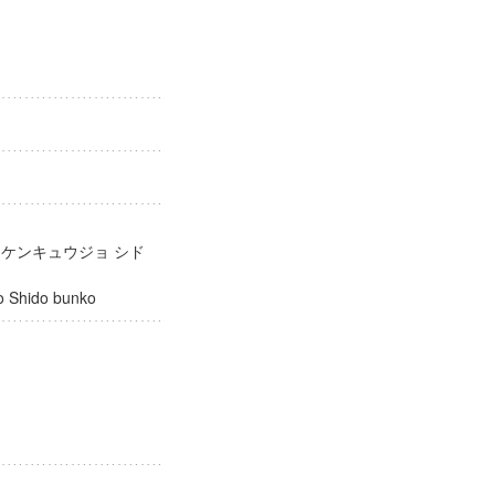
庫
 ケンキュウジョ シド
ujo Shido bunko