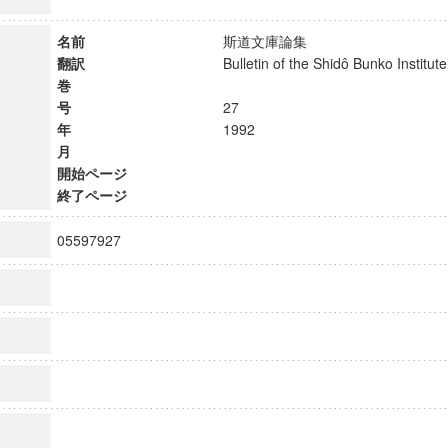
名前
斯道文庫論集
翻訳
Bulletin of the Shidô Bunko Instit
巻
号
27
年
1992
月
開始ページ
終了ページ
05597927