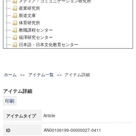
メディア・コミュニケーション研究所
産業研究所
斯道文庫
体育研究所
教職課程センター
福澤研究センター
日本語・日本文化教育センター
アート・センター
外国語教育研究センター
デジタルメディア・コンテンツ統合研究センター
ホーム
»»
グローバルリサーチインスティテュート
アイテム一覧
»» アイテム詳細
塾内助成報告書
科学研究費補助金研究成果報告書
アイテム詳細
21世紀COEプログラム
慶應義塾大学グローバルCOEプログラム市民社会ガバナンス
慶應義塾大学グローバルCOEプログラム論理と感性の先端的
Article
アイテムタイプ
博士課程教育リーディングプログラム「超成熟社会発展のサ
学術雑誌掲載論文等(8)
AN00106199-00000027-0411
ID
その他