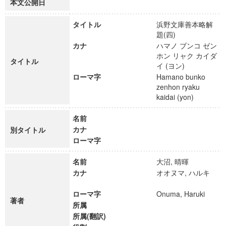
本文公開日
タイトル
浜野文庫善本略解
題(四)
カナ
ハマノ ブンコ ゼン
ホン リャク カイダ
タイトル
イ (ヨン)
ローマ字
Hamano bunko
zenhon ryaku
kaidai (yon)
名前
カナ
別タイトル
ローマ字
名前
大沼, 晴暉
カナ
オオヌマ, ハルキ
ローマ字
Onuma, Haruki
著者
所属
所属(翻訳)