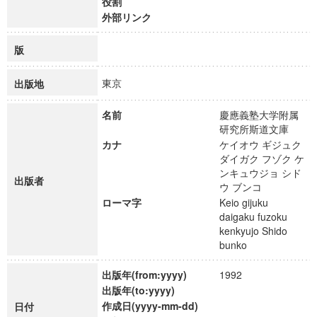
役割
外部リンク
版
東京
出版地
名前
慶應義塾大学附属
研究所斯道文庫
カナ
ケイオウ ギジュク
ダイガク フゾク ケ
ンキュウジョ シド
出版者
ウ ブンコ
ローマ字
Keio gijuku
daigaku fuzoku
kenkyujo Shido
bunko
出版年(from:yyyy)
1992
出版年(to:yyyy)
作成日(yyyy-mm-dd)
日付