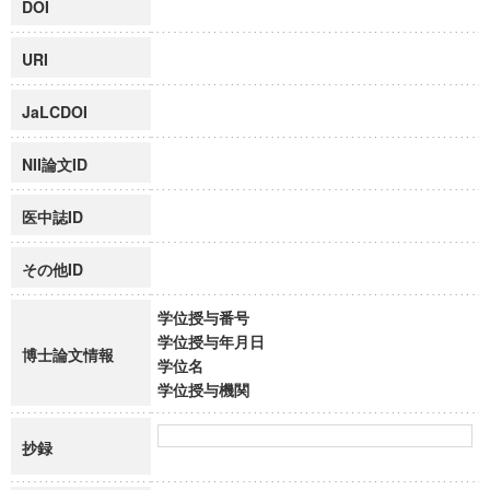
DOI
URI
JaLCDOI
NII論文ID
医中誌ID
その他ID
学位授与番号
学位授与年月日
博士論文情報
学位名
学位授与機関
抄録