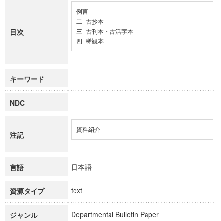
例言

二 古抄本

目次
三 古刊本・古活字本

四 稀観本
キーワード
NDC
資料紹介
注記
日本語
言語
text
資源タイプ
Departmental Bulletin Paper
ジャンル