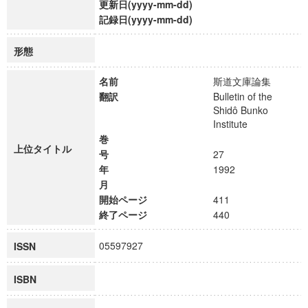
更新日(yyyy-mm-dd)
記録日(yyyy-mm-dd)
形態
名前
斯道文庫論集
翻訳
Bulletin of the
Shidô Bunko
Institute
巻
上位タイトル
号
27
年
1992
月
開始ページ
411
終了ページ
440
05597927
ISSN
ISBN