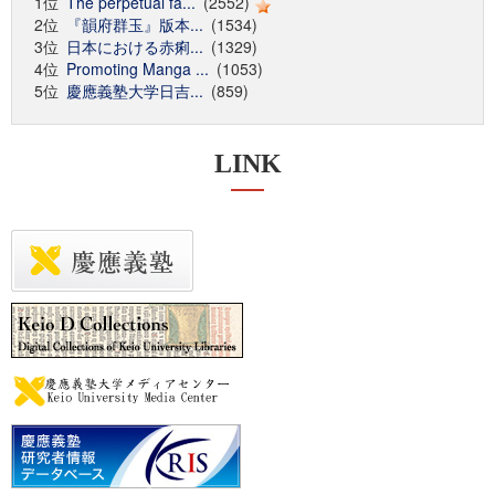
1位
The perpetual fa...
(2552)
2位
『韻府群玉』版本...
(1534)
3位
日本における赤痢...
(1329)
4位
Promoting Manga ...
(1053)
5位
慶應義塾大学日吉...
(859)
LINK