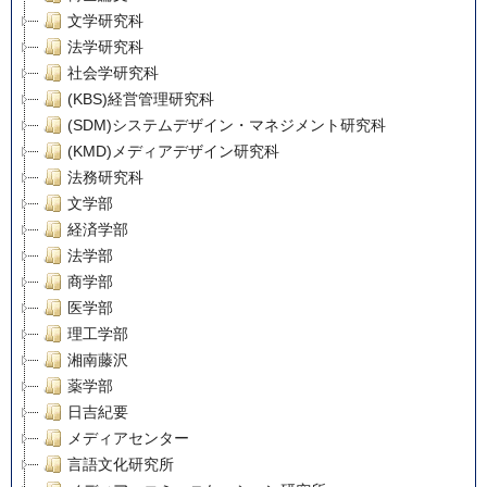
文学研究科
法学研究科
社会学研究科
(KBS)経営管理研究科
(SDM)システムデザイン・マネジメント研究科
(KMD)メディアデザイン研究科
法務研究科
文学部
経済学部
法学部
商学部
医学部
理工学部
湘南藤沢
薬学部
日吉紀要
メディアセンター
言語文化研究所