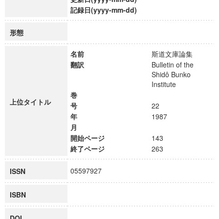
記録日(yyyy-mm-dd)
形態
名前
斯道文庫論集
翻訳
Bulletin of the
Shidô Bunko
Institute
巻
上位タイトル
号
22
年
1987
月
開始ページ
143
終了ページ
263
05597927
ISSN
ISBN
DOI