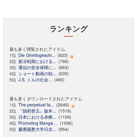
ランキング
最も多く閲覧されたアイテム
1位
Die Ghettogeschi...
(823)
2位
新冷戦期における...
(766)
3位
通信の安全保障に...
(663)
4位
ショート動画の効...
(639)
5位
J.S. ミルの社会...
(490)
最も多くダウンロードされたアイテム
1位
The perpetual fa...
(2646)
2位
『韻府群玉』版本...
(1518)
3位
日本における赤痢...
(1109)
4位
Promoting Manga ...
(1096)
5位
慶應義塾大学日吉...
(854)