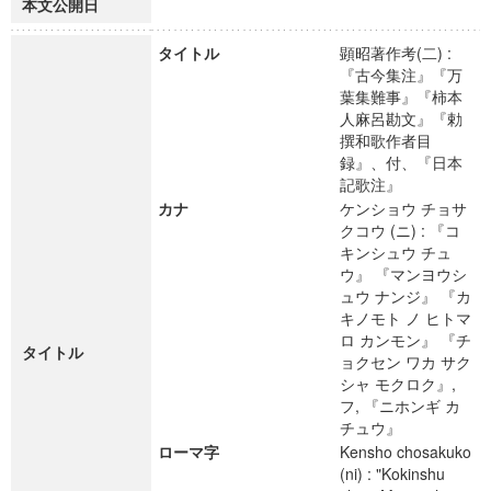
本文公開日
タイトル
顕昭著作考(二) :
『古今集注』『万
葉集難事』『柿本
人麻呂勘文』『勅
撰和歌作者目
録』、付、『日本
記歌注』
カナ
ケンショウ チョサ
クコウ (ニ) : 『コ
キンシュウ チュ
ウ』 『マンヨウシ
ュウ ナンジ』 『カ
キノモト ノ ヒトマ
ロ カンモン』 『チ
タイトル
ョクセン ワカ サク
シャ モクロク』,
フ, 『ニホンギ カ
チュウ』
ローマ字
Kensho chosakuko
(ni) : "Kokinshu