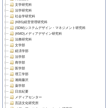
文学研究科
法学研究科
社会学研究科
(KBS)経営管理研究科
(SDM)システムデザイン・マネジメント研究科
(KMD)メディアデザイン研究科
法務研究科
文学部
経済学部
法学部
商学部
医学部
理工学部
湘南藤沢
薬学部
日吉紀要
メディアセンター
言語文化研究所