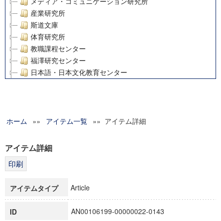
メディア・コミュニケーション研究所
産業研究所
斯道文庫
体育研究所
教職課程センター
福澤研究センター
日本語・日本文化教育センター
アート・センター
外国語教育研究センター
デジタルメディア・コンテンツ統合研究センター
ホーム
»»
グローバルリサーチインスティテュート
アイテム一覧
»» アイテム詳細
塾内助成報告書
科学研究費補助金研究成果報告書
アイテム詳細
21世紀COEプログラム
慶應義塾大学グローバルCOEプログラム市民社会ガバナンス
慶應義塾大学グローバルCOEプログラム論理と感性の先端的
Article
アイテムタイプ
博士課程教育リーディングプログラム「超成熟社会発展のサ
学術雑誌掲載論文等(8)
AN00106199-00000022-0143
ID
その他