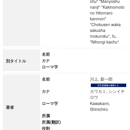
chu" "Manyoshu
nanji" "Kakinomoto
no Hitomaro
kanmon"
"Chokusen waka
sakusha
mokuroku", fu,
"Nihongi kachu"
名前
カナ
別タイトル
ローマ字
名前
川上, 新一郎
カナ
カワカミ, シンイチ
ロウ
ローマ字
Kawakami,
著者
Shinichiro
所属
所属(翻訳)
役割