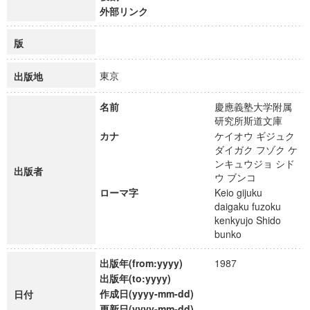
外部リンク
版
東京
出版地
名前
慶應義塾大学附属
研究所斯道文庫
カナ
ケイオウ ギジュク
ダイガク フゾク ケ
ンキュウジョ シド
出版者
ウ ブンコ
ローマ字
Keio gijuku
daigaku fuzoku
kenkyujo Shido
bunko
出版年(from:yyyy)
1987
出版年(to:yyyy)
作成日(yyyy-mm-dd)
日付
更新日(yyyy-mm-dd)