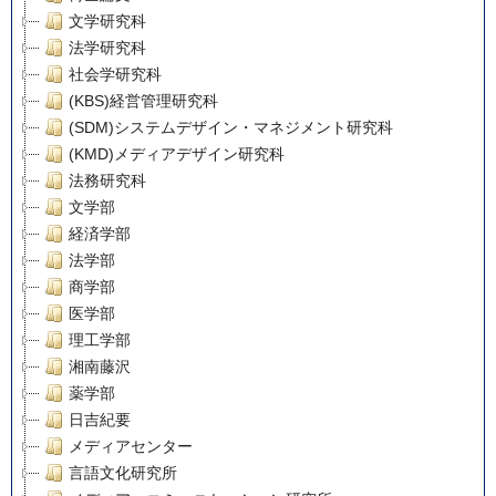
文学研究科
法学研究科
社会学研究科
(KBS)経営管理研究科
(SDM)システムデザイン・マネジメント研究科
(KMD)メディアデザイン研究科
法務研究科
文学部
経済学部
法学部
商学部
医学部
理工学部
湘南藤沢
薬学部
日吉紀要
メディアセンター
言語文化研究所