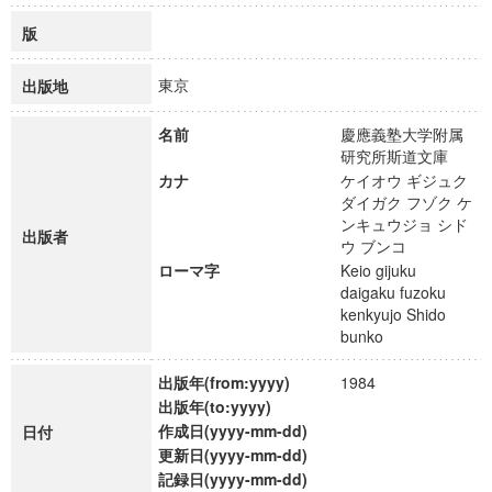
版
東京
出版地
名前
慶應義塾大学附属
研究所斯道文庫
カナ
ケイオウ ギジュク
ダイガク フゾク ケ
ンキュウジョ シド
出版者
ウ ブンコ
ローマ字
Keio gijuku
daigaku fuzoku
kenkyujo Shido
bunko
出版年(from:yyyy)
1984
出版年(to:yyyy)
作成日(yyyy-mm-dd)
日付
更新日(yyyy-mm-dd)
記録日(yyyy-mm-dd)