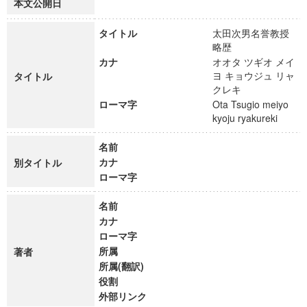
本文公開日
タイトル
太田次男名誉教授
略歴
カナ
オオタ ツギオ メイ
ヨ キョウジュ リャ
タイトル
クレキ
ローマ字
Ota Tsugio meiyo
kyoju ryakureki
名前
カナ
別タイトル
ローマ字
名前
カナ
ローマ字
所属
著者
所属(翻訳)
役割
外部リンク