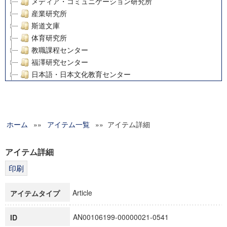
メディア・コミュニケーション研究所
産業研究所
斯道文庫
体育研究所
教職課程センター
福澤研究センター
日本語・日本文化教育センター
アート・センター
外国語教育研究センター
デジタルメディア・コンテンツ統合研究センター
ホーム
»»
グローバルリサーチインスティテュート
アイテム一覧
»» アイテム詳細
塾内助成報告書
科学研究費補助金研究成果報告書
アイテム詳細
21世紀COEプログラム
慶應義塾大学グローバルCOEプログラム市民社会ガバナンス
慶應義塾大学グローバルCOEプログラム論理と感性の先端的
Article
アイテムタイプ
博士課程教育リーディングプログラム「超成熟社会発展のサ
学術雑誌掲載論文等(8)
AN00106199-00000021-0541
ID
その他