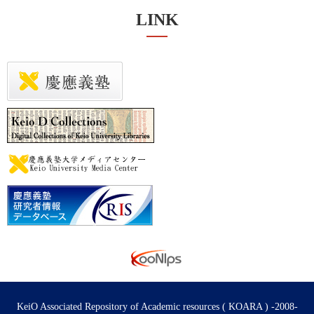
LINK
KeiO Associated Repository of Academic resources ( KOARA ) -2008-