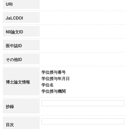
URI
JaLCDOI
NII論文ID
医中誌ID
その他ID
学位授与番号
学位授与年月日
博士論文情報
学位名
学位授与機関
抄録
目次