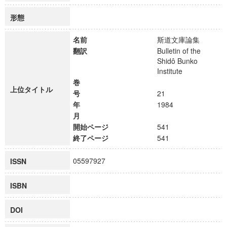
形態
名前
斯道文庫論集
翻訳
Bulletin of the
Shidô Bunko
Institute
巻
上位タイトル
号
21
年
1984
月
開始ページ
541
終了ページ
541
05597927
ISSN
ISBN
DOI