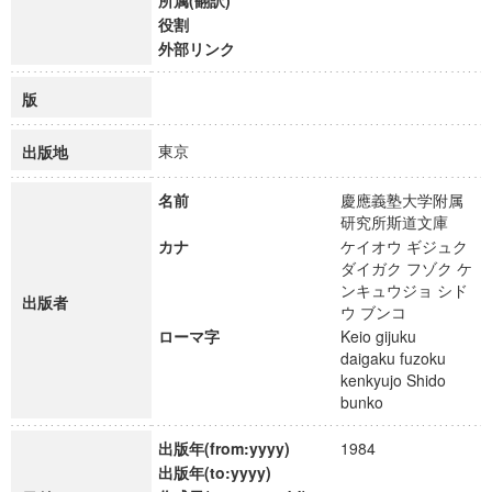
所属(翻訳)
役割
外部リンク
版
東京
出版地
名前
慶應義塾大学附属
研究所斯道文庫
カナ
ケイオウ ギジュク
ダイガク フゾク ケ
ンキュウジョ シド
出版者
ウ ブンコ
ローマ字
Keio gijuku
daigaku fuzoku
kenkyujo Shido
bunko
出版年(from:yyyy)
1984
出版年(to:yyyy)