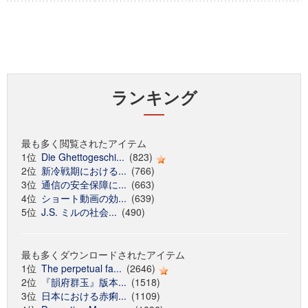
ランキング
最も多く閲覧されたアイテム
1位
Die Ghettogeschi...
(823)
2位
新冷戦期における...
(766)
3位
通信の安全保障に...
(663)
4位
ショート動画の効...
(639)
5位
J.S. ミルの社会...
(490)
最も多くダウンロードされたアイテム
1位
The perpetual fa...
(2646)
2位
『韻府群玉』版本...
(1518)
3位
日本における赤痢...
(1109)