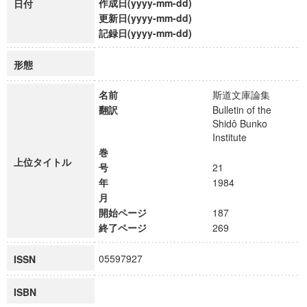
作成日(yyyy-mm-dd)
日付
更新日(yyyy-mm-dd)
記録日(yyyy-mm-dd)
形態
名前
斯道文庫論集
翻訳
Bulletin of the
Shidô Bunko
Institute
巻
上位タイトル
号
21
年
1984
月
開始ページ
187
終了ページ
269
05597927
ISSN
ISBN