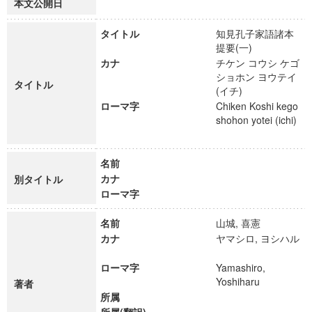
本文公開日
タイトル
知見孔子家語諸本
提要(一)
カナ
チケン コウシ ケゴ
ショホン ヨウテイ
タイトル
(イチ)
ローマ字
Chiken Koshi kego
shohon yotei (ichi)
名前
カナ
別タイトル
ローマ字
名前
山城, 喜憲
カナ
ヤマシロ, ヨシハル
ローマ字
Yamashiro,
Yoshiharu
著者
所属