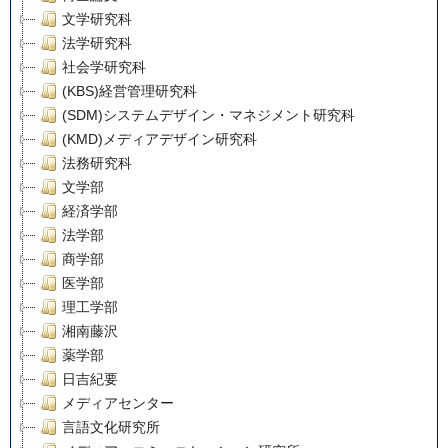
文学研究科
法学研究科
社会学研究科
(KBS)経営管理研究科
(SDM)システムデザイン・マネジメント研究科
(KMD)メディアデザイン研究科
法務研究科
文学部
経済学部
法学部
商学部
医学部
理工学部
湘南藤沢
薬学部
日吉紀要
メディアセンター
言語文化研究所