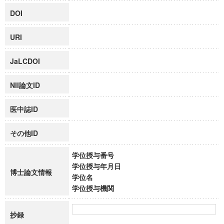
DOI
URI
JaLCDOI
NII論文ID
医中誌ID
その他ID
学位授与番号
学位授与年月日
博士論文情報
学位名
学位授与機関
抄録