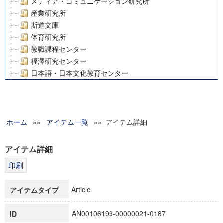
メディア・コミュニケーション研究所
産業研究所
斯道文庫
体育研究所
教職課程センター
福澤研究センター
日本語・日本文化教育センター
アート・センター
外国語教育研究センター
デジタルメディア・コンテンツ統合研究センター
ホーム
»»
グローバルリサーチインスティテュート
アイテム一覧
»» アイテム詳細
塾内助成報告書
科学研究費補助金研究成果報告書
アイテム詳細
21世紀COEプログラム
慶應義塾大学グローバルCOEプログラム市民社会ガバナンス
慶應義塾大学グローバルCOEプログラム論理と感性の先端的
Article
アイテムタイプ
博士課程教育リーディングプログラム「超成熟社会発展のサ
学術雑誌掲載論文等(8)
AN00106199-00000021-0187
ID
その他