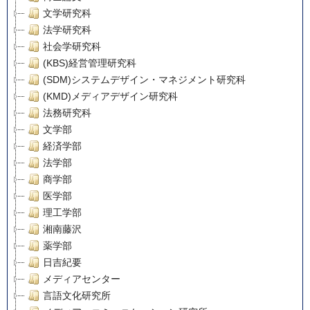
文学研究科
法学研究科
社会学研究科
(KBS)経営管理研究科
(SDM)システムデザイン・マネジメント研究科
(KMD)メディアデザイン研究科
法務研究科
文学部
経済学部
法学部
商学部
医学部
理工学部
湘南藤沢
薬学部
日吉紀要
メディアセンター
言語文化研究所