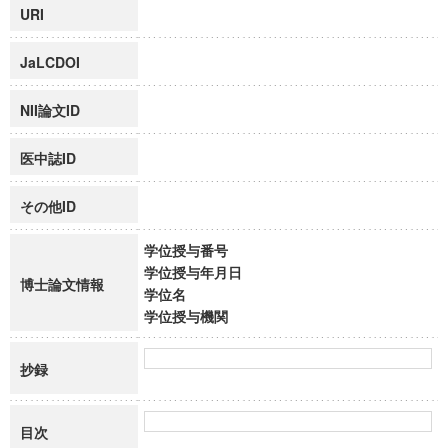
URI
JaLCDOI
NII論文ID
医中誌ID
その他ID
学位授与番号
学位授与年月日
博士論文情報
学位名
学位授与機関
抄録
目次