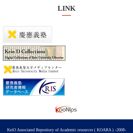
LINK
KeiO Associated Repository of Academic resources ( KOARA ) -2008-