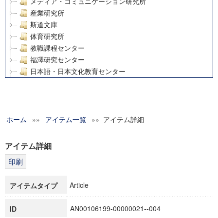
メディア・コミュニケーション研究所
産業研究所
斯道文庫
体育研究所
教職課程センター
福澤研究センター
日本語・日本文化教育センター
アート・センター
外国語教育研究センター
デジタルメディア・コンテンツ統合研究センター
ホーム
»»
グローバルリサーチインスティテュート
アイテム一覧
»» アイテム詳細
塾内助成報告書
科学研究費補助金研究成果報告書
アイテム詳細
21世紀COEプログラム
慶應義塾大学グローバルCOEプログラム市民社会ガバナンス
慶應義塾大学グローバルCOEプログラム論理と感性の先端的
Article
アイテムタイプ
博士課程教育リーディングプログラム「超成熟社会発展のサ
学術雑誌掲載論文等(8)
AN00106199-00000021--004
ID
その他