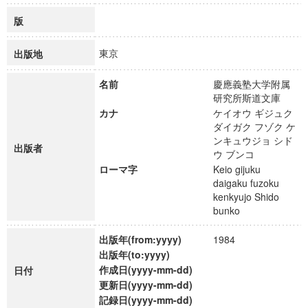
版
東京
出版地
名前
慶應義塾大学附属
研究所斯道文庫
カナ
ケイオウ ギジュク
ダイガク フゾク ケ
ンキュウジョ シド
出版者
ウ ブンコ
ローマ字
Keio gijuku
daigaku fuzoku
kenkyujo Shido
bunko
出版年(from:yyyy)
1984
出版年(to:yyyy)
作成日(yyyy-mm-dd)
日付
更新日(yyyy-mm-dd)
記録日(yyyy-mm-dd)