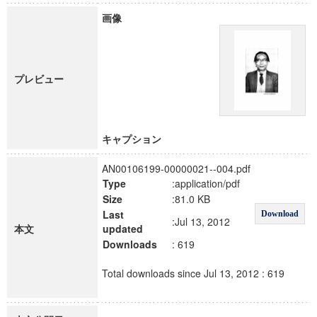
画像
プレビュー
キャプション
AN00106199-00000021--004.pdf
Type
:application/pdf
Size
:81.0 KB
Last
Download
:Jul 13, 2012
本文
updated
Downloads
: 619
Total downloads since Jul 13, 2012 : 619