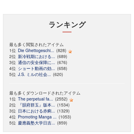
ランキング
最も多く閲覧されたアイテム
1位
Die Ghettogeschi...
(828)
2位
新冷戦期における...
(689)
3位
通信の安全保障に...
(676)
4位
ショート動画の効...
(658)
5位
J.S. ミルの社会...
(620)
最も多くダウンロードされたアイテム
1位
The perpetual fa...
(2552)
2位
『韻府群玉』版本...
(1534)
3位
日本における赤痢...
(1329)
4位
Promoting Manga ...
(1053)
5位
慶應義塾大学日吉...
(859)