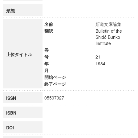
形態
名前
斯道文庫論集
翻訳
Bulletin of the
Shidô Bunko
Institute
巻
上位タイトル
号
21
年
1984
月
開始ページ
終了ページ
05597927
ISSN
ISBN
DOI