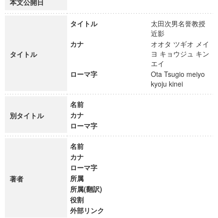
本文公開日
タイトル
太田次男名誉教授
近影
カナ
オオタ ツギオ メイ
ヨ キョウジュ キン
タイトル
エイ
ローマ字
Ota Tsugio meiyo
kyoju kinei
名前
カナ
別タイトル
ローマ字
名前
カナ
ローマ字
所属
著者
所属(翻訳)
役割
外部リンク