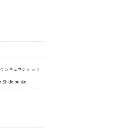
庫
 ケンキュウジョ シド
ujo Shido bunko