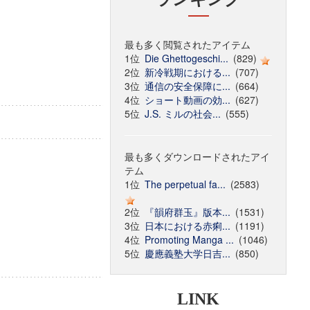
最も多く閲覧されたアイテム
1位
Die Ghettogeschi...
(829)
2位
新冷戦期における...
(707)
3位
通信の安全保障に...
(664)
4位
ショート動画の効...
(627)
5位
J.S. ミルの社会...
(555)
最も多くダウンロードされたアイ
テム
1位
The perpetual fa...
(2583)
2位
『韻府群玉』版本...
(1531)
3位
日本における赤痢...
(1191)
4位
Promoting Manga ...
(1046)
5位
慶應義塾大学日吉...
(850)
LINK