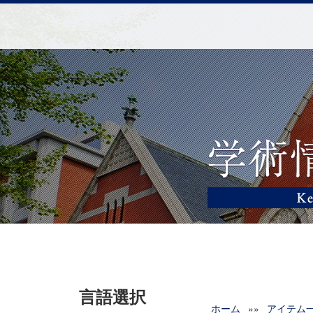
言語選択
ホーム
»»
アイテム