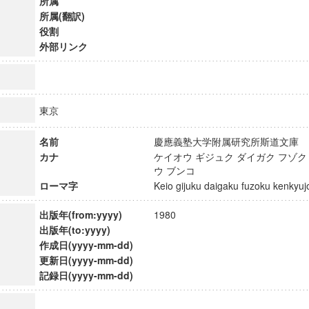
所属
所属(翻訳)
役割
外部リンク
東京
名前
慶應義塾大学附属研究所斯道文
カナ
ケイオウ ギジュク ダイガク フゾク
ウ ブンコ
ローマ字
Keio gijuku daigaku fuzoku kenky
出版年(from:yyyy)
1980
出版年(to:yyyy)
ンス教育研究センター
作成日(yyyy-mm-dd)
端的教育研究拠点
更新日(yyyy-mm-dd)
のサイエンス」
記録日(yyyy-mm-dd)