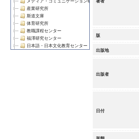
著者
メディア・コミュニケーション研究所
産業研究所
斯道文庫
体育研究所
教職課程センター
版
福澤研究センター
日本語・日本文化教育センター
出版地
アート・センター
外国語教育研究センター
デジタルメディア・コンテンツ統合研究センター
出版者
グローバルリサーチインスティテュート
塾内助成報告書
科学研究費補助金研究成果報告書
21世紀COEプログラム
慶應義塾大学グローバルCOEプログラム市民社会ガバナ
日付
慶應義塾大学グローバルCOEプログラム論理と感性の先
博士課程教育リーディングプログラム「超成熟社会発展
学術雑誌掲載論文等(8)
その他
形態