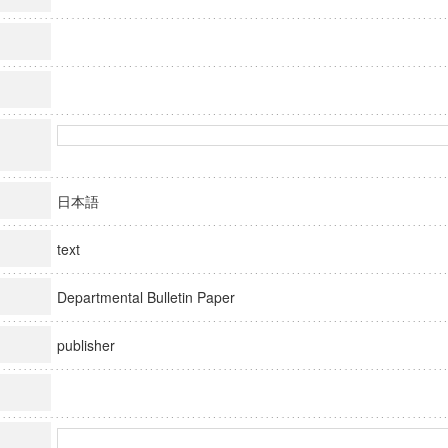
日本語
text
Departmental Bulletin Paper
publisher