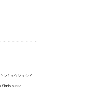
庫
 ケンキュウジョ シド
ujo Shido bunko