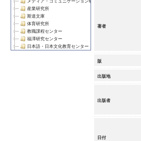
メディア・コミュニケーション研究所
産業研究所
斯道文庫
体育研究所
著者
教職課程センター
福澤研究センター
日本語・日本文化教育センター
アート・センター
版
外国語教育研究センター
デジタルメディア・コンテンツ統合研究センター
出版地
グローバルリサーチインスティテュート
塾内助成報告書
科学研究費補助金研究成果報告書
21世紀COEプログラム
出版者
慶應義塾大学グローバルCOEプログラム市民社会ガバナ
慶應義塾大学グローバルCOEプログラム論理と感性の先
博士課程教育リーディングプログラム「超成熟社会発展
学術雑誌掲載論文等(8)
日付
その他