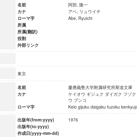
名前
阿部, 隆一
カナ
アベ, リュウイチ
ローマ字
Abe, Ryuichi
所属
所属(翻訳)
役割
外部リンク
東京
名前
慶應義塾大学附属研究所斯道文
カナ
ケイオウ ギジュク ダイガク フゾク
ウ ブンコ
ンス教育研究センター
ローマ字
Keio gijuku daigaku fuzoku kenky
端的教育研究拠点
のサイエンス」
出版年(from:yyyy)
1976
出版年(to:yyyy)
作成日(yyyy-mm-dd)