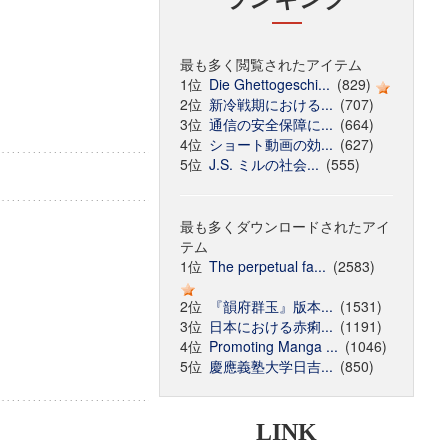
最も多く閲覧されたアイテム
1位
Die Ghettogeschi...
(829)
2位
新冷戦期における...
(707)
3位
通信の安全保障に...
(664)
4位
ショート動画の効...
(627)
5位
J.S. ミルの社会...
(555)
最も多くダウンロードされたアイ
テム
1位
The perpetual fa...
(2583)
2位
『韻府群玉』版本...
(1531)
3位
日本における赤痢...
(1191)
4位
Promoting Manga ...
(1046)
5位
慶應義塾大学日吉...
(850)
LINK