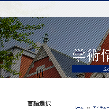
言語選択
ホーム
»»
アイテム