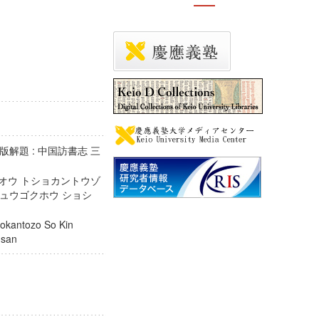
解題 : 中国訪書志 三
ウオウ トショカントウゾ
 チュウゴクホウ ショシ
hokantozo So Kin
hi san