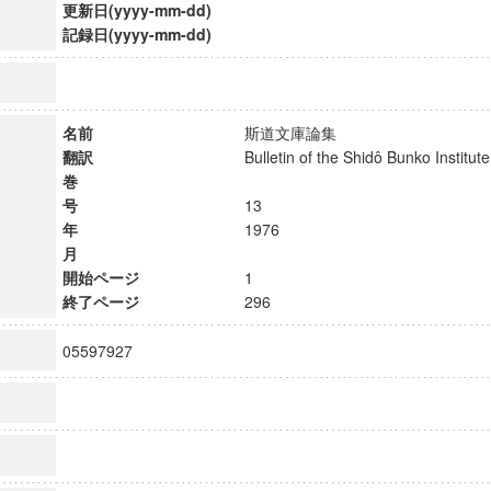
更新日(yyyy-mm-dd)
記録日(yyyy-mm-dd)
名前
斯道文庫論集
翻訳
Bulletin of the Shidô Bunko Instit
巻
号
13
年
1976
月
開始ページ
1
終了ページ
296
05597927