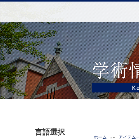
言語選択
ホーム
»»
アイテム