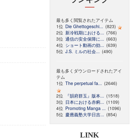
最も多く閲覧されたアイテム
1位
Die Ghettogeschi...
(823)
2位
新冷戦期における...
(766)
3位
通信の安全保障に...
(663)
4位
ショート動画の効...
(639)
5位
J.S. ミルの社会...
(490)
最も多くダウンロードされたアイ
テム
1位
The perpetual fa...
(2646)
2位
『韻府群玉』版本...
(1518)
3位
日本における赤痢...
(1109)
4位
Promoting Manga ...
(1096)
5位
慶應義塾大学日吉...
(854)
LINK