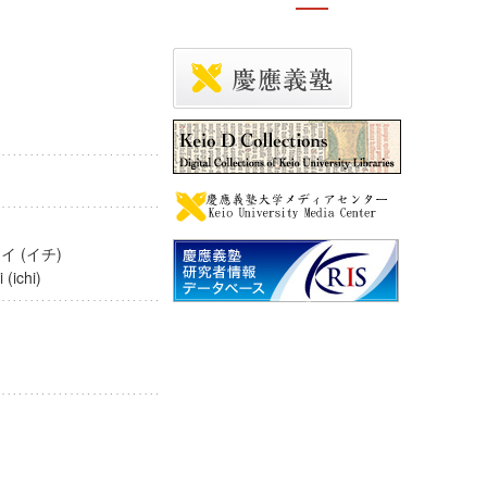
セイ (イチ)
ei (ichi)