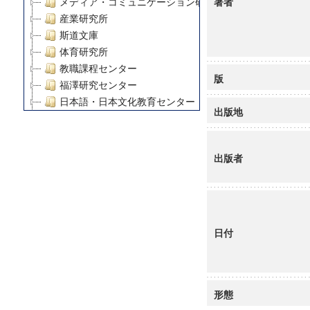
著者
メディア・コミュニケーション研究所
産業研究所
斯道文庫
体育研究所
教職課程センター
版
福澤研究センター
日本語・日本文化教育センター
出版地
アート・センター
外国語教育研究センター
デジタルメディア・コンテンツ統合研究センター
出版者
グローバルリサーチインスティテュート
塾内助成報告書
科学研究費補助金研究成果報告書
21世紀COEプログラム
日付
慶應義塾大学グローバルCOEプログラム市民社会ガバナ
慶應義塾大学グローバルCOEプログラム論理と感性の先
博士課程教育リーディングプログラム「超成熟社会発展
学術雑誌掲載論文等(8)
形態
その他