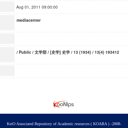
Aug 01, 2011 09:00:00
mediacenter
/ Public / 文学部 / [史学] 史学 / 13 (1934) / 13(4) 193412
KeiO Associated Repository of Academic resources ( KOARA ) -2008-