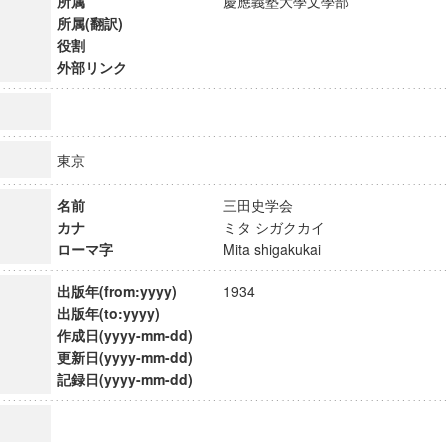
所属
慶應義塾大學文學部
所属(翻訳)
役割
外部リンク
東京
名前
三田史学会
カナ
ミタ シガクカイ
ローマ字
Mita shigakukai
出版年(from:yyyy)
1934
出版年(to:yyyy)
作成日(yyyy-mm-dd)
ンス教育研究センター
更新日(yyyy-mm-dd)
端的教育研究拠点
記録日(yyyy-mm-dd)
のサイエンス」