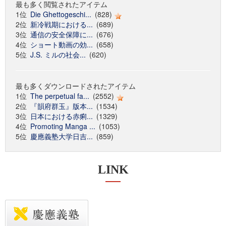
最も多く閲覧されたアイテム
1位
Die Ghettogeschi...
(828)
2位
新冷戦期における...
(689)
3位
通信の安全保障に...
(676)
4位
ショート動画の効...
(658)
5位
J.S. ミルの社会...
(620)
最も多くダウンロードされたアイテム
1位
The perpetual fa...
(2552)
2位
『韻府群玉』版本...
(1534)
3位
日本における赤痢...
(1329)
4位
Promoting Manga ...
(1053)
5位
慶應義塾大学日吉...
(859)
LINK