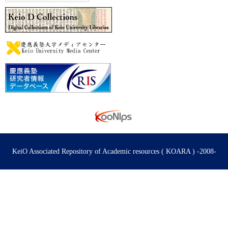
KeiO Associated Repository of Academic resources ( KOARA ) -2008-