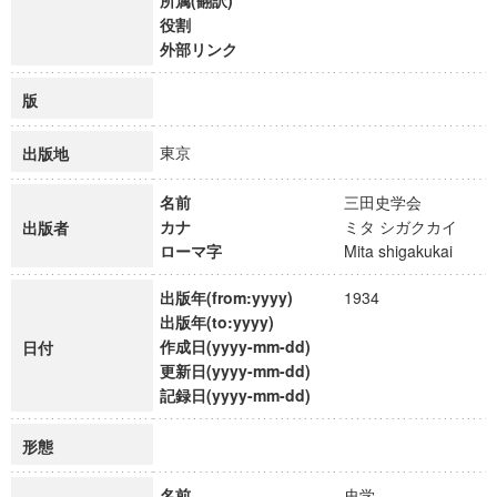
所属(翻訳)
役割
外部リンク
版
東京
出版地
名前
三田史学会
カナ
ミタ シガクカイ
出版者
ローマ字
Mita shigakukai
出版年(from:yyyy)
1934
出版年(to:yyyy)
作成日(yyyy-mm-dd)
日付
更新日(yyyy-mm-dd)
記録日(yyyy-mm-dd)
形態
名前
史学