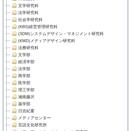
文学研究科
法学研究科
社会学研究科
(KBS)経営管理研究科
(SDM)システムデザイン・マネジメント研究科
(KMD)メディアデザイン研究科
法務研究科
文学部
経済学部
法学部
商学部
医学部
理工学部
湘南藤沢
薬学部
日吉紀要
メディアセンター
言語文化研究所