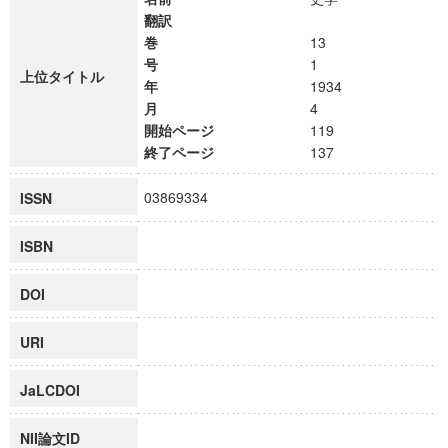
翻訳
巻
13
号
1
上位タイトル
年
1934
月
4
開始ページ
119
終了ページ
137
03869334
ISSN
ISBN
DOI
URI
JaLCDOI
NII論文ID