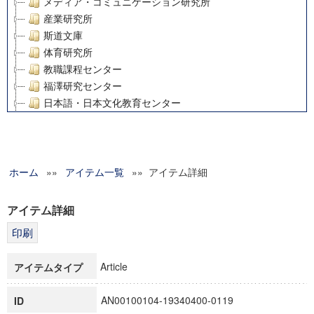
メディア・コミュニケーション研究所
産業研究所
斯道文庫
体育研究所
教職課程センター
福澤研究センター
日本語・日本文化教育センター
アート・センター
外国語教育研究センター
デジタルメディア・コンテンツ統合研究センター
ホーム
»»
グローバルリサーチインスティテュート
アイテム一覧
»» アイテム詳細
塾内助成報告書
科学研究費補助金研究成果報告書
アイテム詳細
21世紀COEプログラム
慶應義塾大学グローバルCOEプログラム市民社会ガバナンス
慶應義塾大学グローバルCOEプログラム論理と感性の先端的
Article
アイテムタイプ
博士課程教育リーディングプログラム「超成熟社会発展のサ
学術雑誌掲載論文等(8)
AN00100104-19340400-0119
ID
その他