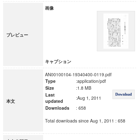
画像
プレビュー
キャプション
AN00100104-19340400-0119.pdf
Type
:application/pdf
Size
:1.8 MB
Last
Download
:Aug 1, 2011
本文
updated
Downloads
: 658
Total downloads since Aug 1, 2011 : 658