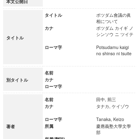
本文公開日
タイトル
ポツダム會議の眞
相について
カナ
ポツダム カイギ ノ
シンソウ ニ ツイテ
タイトル
ローマ字
Potsudamu kaigi
no shinso ni tsuite
名前
カナ
別タイトル
ローマ字
名前
田中, 荊三
カナ
タナカ, ケイゾウ
ローマ字
Tanaka, Keizo
所属
慶應義塾大學文學
著者
部