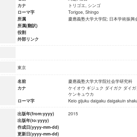
カナ
トリゴエ, シンゴ
ローマ字
Torigoe, Shingo
所属
慶應義塾大学大学院; 日本学術振
所属(翻訳)
役割
外部リンク
東京
名前
慶應義塾大学大学院社会学研究
カナ
ケイオウ ギジュク ダイガク ダイ
ケンキュウカ
ローマ字
Keio gijuku daigaku daigakuin s
ンス教育研究センター
端的教育研究拠点
出版年(from:yyyy)
2015
のサイエンス」
出版年(to:yyyy)
作成日(yyyy-mm-dd)
更新日(yyyy-mm-dd)