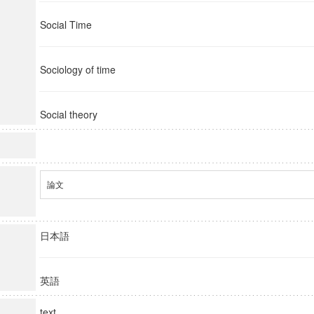
Social Time
Sociology of time
Social theory
論文
日本語
英語
text