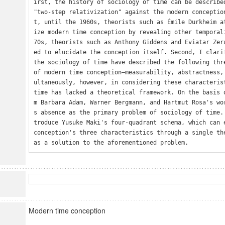
irst, the history of sociology of time can be described
"two-step relativization" against the modern conceptio
t, until the 1960s, theorists such as Émile Durkheim a
ize modern time conception by revealing other temporal
70s, theorists such as Anthony Giddens and Eviatar Zer
ed to elucidate the conception itself. Second, I clarif
the sociology of time have described the following thre
of modern time conception—measurability, abstractness,
ultaneously, however, in considering these characterist
time has lacked a theoretical framework. On the basis 
m Barbara Adam, Warner Bergmann, and Hartmut Rosa's wo
s absence as the primary problem of sociology of time.
troduce Yusuke Maki's four-quadrant schema, which can e
conception's three characteristics through a single the
as a solution to the aforementioned problem.
Modern time conception