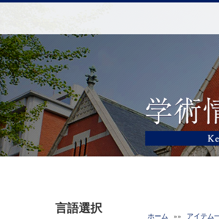
言語選択
ホーム
»»
アイテム