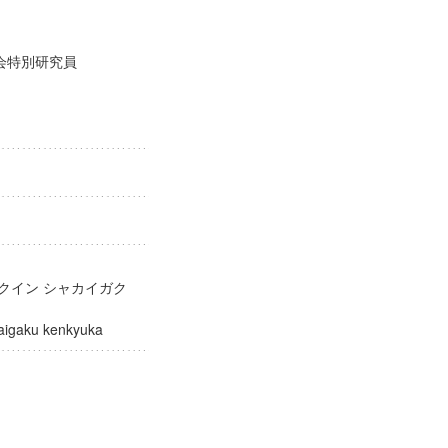
興会特別研究員
科
ガクイン シャカイガク
hakaigaku kenkyuka