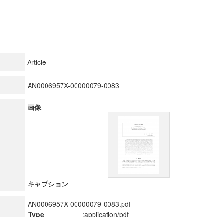
Article
AN0006957X-00000079-0083
画像
キャプション
AN0006957X-00000079-0083.pdf
Type
:application/pdf