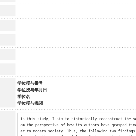
学位授与番号
学位授与年月日
学位名
学位授与機関
In this study, I aim to historically reconstruct the s
om the perspective of how its authors have grasped tim
ar to modern society. Thus, the following two findings