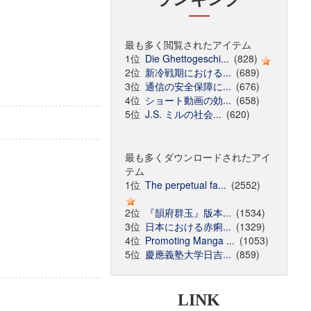
最も多く閲覧されたアイテム
1位
Die Ghettogeschi...
(828)
2位
新冷戦期における...
(689)
3位
通信の安全保障に...
(676)
4位
ショート動画の効...
(658)
5位
J.S. ミルの社会...
(620)
最も多くダウンロードされたアイ
テム
1位
The perpetual fa...
(2552)
2位
『韻府群玉』版本...
(1534)
3位
日本における赤痢...
(1329)
4位
Promoting Manga ...
(1053)
5位
慶應義塾大学日吉...
(859)
LINK