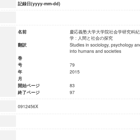
記録日(yyyy-mm-dd)
名前
慶応義塾大学大学院社会学研究科紀要
学 : 人間と社会の探究
翻訳
Studies in sociology, psychology and
into humans and societies
巻
号
79
年
2015
月
開始ページ
83
終了ページ
97
0912456X