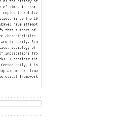
 as the history of 
n of time. In shor
ttempted to relativ
ities. Since the 19
ubavel have attempt
y that authors of 
e characteristics 
 and linearity. Sim
ics, sociology of 
of implications fro
rks, I consider thi
 Consequently, I in
xplain modern time 
oretical framework 