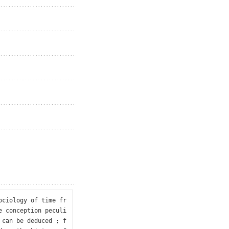
ociology of time fr
e conception peculi
 can be deduced ; f