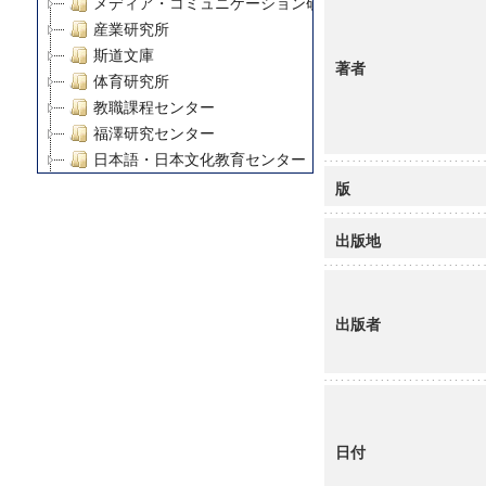
メディア・コミュニケーション研究所
産業研究所
斯道文庫
著者
体育研究所
教職課程センター
福澤研究センター
日本語・日本文化教育センター
アート・センター
版
外国語教育研究センター
デジタルメディア・コンテンツ統合研究センター
出版地
グローバルリサーチインスティテュート
塾内助成報告書
科学研究費補助金研究成果報告書
出版者
21世紀COEプログラム
慶應義塾大学グローバルCOEプログラム市民社会ガバナ
慶應義塾大学グローバルCOEプログラム論理と感性の先
博士課程教育リーディングプログラム「超成熟社会発展
学術雑誌掲載論文等(8)
日付
その他