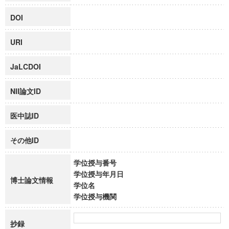
DOI
URI
JaLCDOI
NII論文ID
医中誌ID
その他ID
学位授与番号
学位授与年月日
博士論文情報
学位名
学位授与機関
抄録