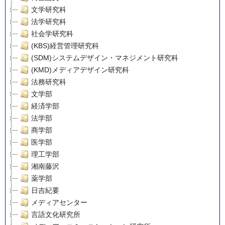
文学研究科
法学研究科
社会学研究科
(KBS)経営管理研究科
(SDM)システムデザイン・マネジメント研究科
(KMD)メディアデザイン研究科
法務研究科
文学部
経済学部
法学部
商学部
医学部
理工学部
湘南藤沢
薬学部
日吉紀要
メディアセンター
言語文化研究所