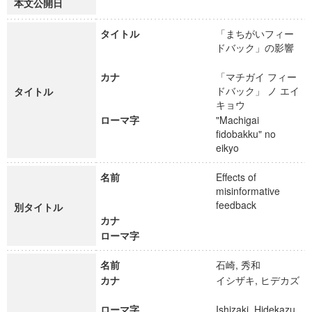
本文公開日
タイトル
「まちがいフィー
ドバック」の影響
カナ
「マチガイ フィー
ドバック」 ノ エイ
タイトル
キョウ
ローマ字
"Machigai
fidobakku" no
eikyo
名前
Effects of
misinformative
feedback
別タイトル
カナ
ローマ字
名前
石崎, 秀和
カナ
イシザキ, ヒデカズ
ローマ字
Ishizaki, Hidekazu