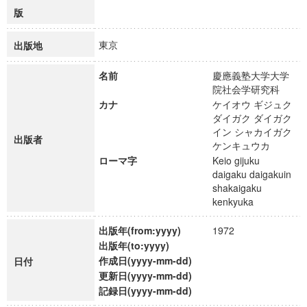
版
東京
出版地
名前
慶應義塾大学大学
院社会学研究科
カナ
ケイオウ ギジュク
ダイガク ダイガク
イン シャカイガク
出版者
ケンキュウカ
ローマ字
Keio gijuku
daigaku daigakuin
shakaigaku
kenkyuka
出版年(from:yyyy)
1972
出版年(to:yyyy)
作成日(yyyy-mm-dd)
日付
更新日(yyyy-mm-dd)
記録日(yyyy-mm-dd)