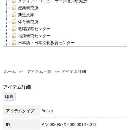
メディア・コミュニケーション研究所
産業研究所
斯道文庫
体育研究所
教職課程センター
福澤研究センター
日本語・日本文化教育センター
アート・センター
外国語教育研究センター
デジタルメディア・コンテンツ統合研究センター
ホーム
»»
グローバルリサーチインスティテュート
アイテム一覧
»» アイテム詳細
塾内助成報告書
科学研究費補助金研究成果報告書
アイテム詳細
21世紀COEプログラム
慶應義塾大学グローバルCOEプログラム市民社会ガバナンス
慶應義塾大学グローバルCOEプログラム論理と感性の先端的
Article
アイテムタイプ
博士課程教育リーディングプログラム「超成熟社会発展のサ
学術雑誌掲載論文等(8)
AN0006957X-00000012-0013
ID
その他