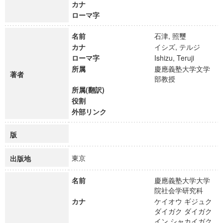
カナ
ローマ字
名前
石津, 照璽
カナ
イシズ, テルジ
ローマ字
Ishizu, Teruji
所属
慶應義塾大学文学
著者
部教授
所属(翻訳)
役割
外部リンク
版
東京
出版地
名前
慶應義塾大学大学
院社会学研究科
カナ
ケイオウ ギジュク
ダイガク ダイガク
イン シャカイガク