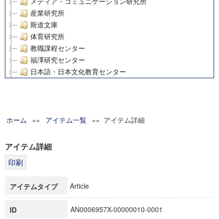
メディア・コミュニケーション研究所
産業研究所
斯道文庫
体育研究所
教職課程センター
福澤研究センター
日本語・日本文化教育センター
アート・センター
外国語教育研究センター
デジタルメディア・コンテンツ統合研究センター
ホーム
»»
グローバルリサーチインスティテュート
アイテム一覧
»» アイテム詳細
塾内助成報告書
科学研究費補助金研究成果報告書
アイテム詳細
21世紀COEプログラム
慶應義塾大学グローバルCOEプログラム市民社会ガバナンス
慶應義塾大学グローバルCOEプログラム論理と感性の先端的
Article
アイテムタイプ
博士課程教育リーディングプログラム「超成熟社会発展のサ
学術雑誌掲載論文等(8)
AN0006957X-00000010-0001
ID
その他