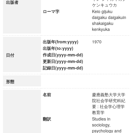
出版者
ケンキュウカ
ローマ字
Keio gijuku
daigaku daigakuin
shakaigaku
kenkyuka
出版年(from:yyyy)
1970
出版年(to:yyyy)
作成日(yyyy-mm-dd)
日付
更新日(yyyy-mm-dd)
記録日(yyyy-mm-dd)
形態
名前
慶應義塾大学大学
院社会学研究科紀
要 : 社会学心理学
教育学
翻訳
Studies in
sociology,
psychology and