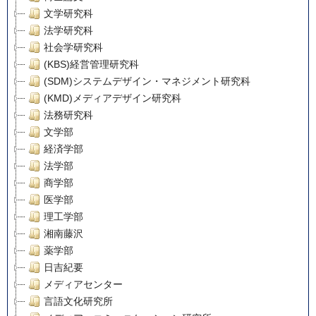
文学研究科
法学研究科
社会学研究科
(KBS)経営管理研究科
(SDM)システムデザイン・マネジメント研究科
(KMD)メディアデザイン研究科
法務研究科
文学部
経済学部
法学部
商学部
医学部
理工学部
湘南藤沢
薬学部
日吉紀要
メディアセンター
言語文化研究所