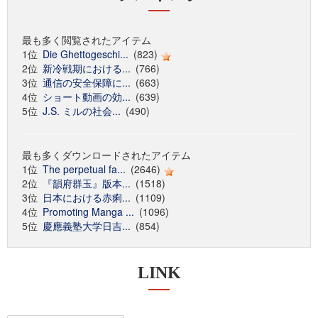
最も多く閲覧されたアイテム
1位
Die Ghettogeschi...
(823)
2位
新冷戦期における...
(766)
3位
通信の安全保障に...
(663)
4位
ショート動画の効...
(639)
5位
J.S. ミルの社会...
(490)
最も多くダウンロードされたアイテム
1位
The perpetual fa...
(2646)
2位
『韻府群玉』版本...
(1518)
3位
日本における赤痢...
(1109)
4位
Promoting Manga ...
(1096)
5位
慶應義塾大学日吉...
(854)
LINK