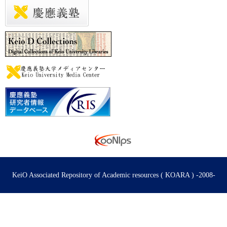
KeiO Associated Repository of Academic resources ( KOARA ) -2008-