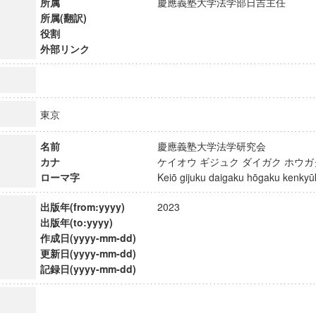
所属
慶應義塾大学法学部日吉主任
所属(翻訳)
役割
外部リンク
東京
名前
慶應義塾大学法学研究会
カナ
ケイオウ ギジュク ダイガク ホウ
ローマ字
Keiō gijuku daigaku hōgaku kenk
出版年(from:yyyy)
2023
出版年(to:yyyy)
作成日(yyyy-mm-dd)
ンス教育研究センター
更新日(yyyy-mm-dd)
端的教育研究拠点
記録日(yyyy-mm-dd)
のサイエンス」