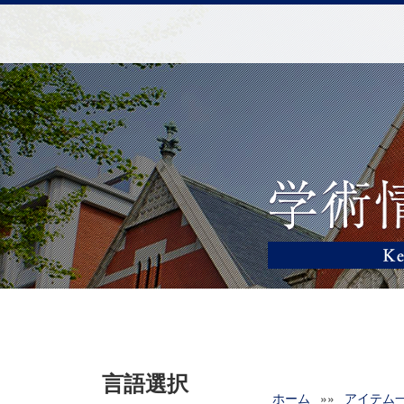
言語選択
ホーム
»»
アイテム