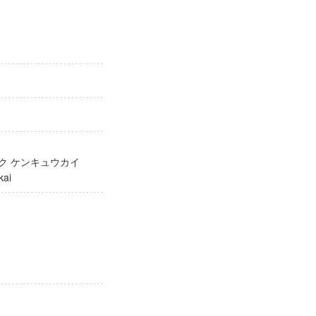
ガク ケンキュウカイ
yūkai