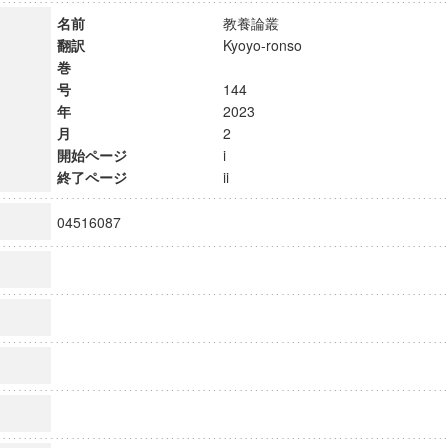
名前
教養論叢
翻訳
Kyoyo-ronso
巻
号
144
年
2023
月
2
開始ページ
i
終了ページ
ii
04516087