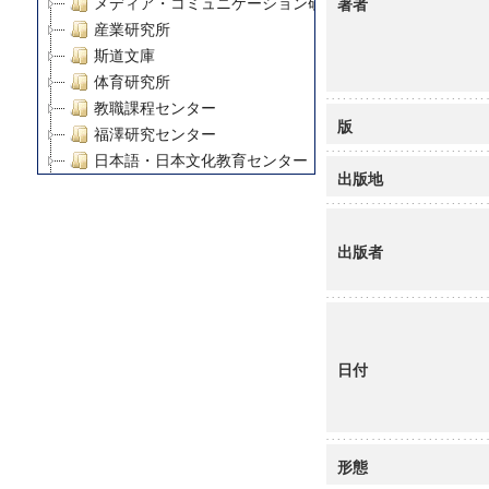
著者
メディア・コミュニケーション研究所
産業研究所
斯道文庫
体育研究所
教職課程センター
版
福澤研究センター
日本語・日本文化教育センター
出版地
アート・センター
外国語教育研究センター
デジタルメディア・コンテンツ統合研究センター
出版者
グローバルリサーチインスティテュート
塾内助成報告書
科学研究費補助金研究成果報告書
21世紀COEプログラム
日付
慶應義塾大学グローバルCOEプログラム市民社会ガバナ
慶應義塾大学グローバルCOEプログラム論理と感性の先
博士課程教育リーディングプログラム「超成熟社会発展
学術雑誌掲載論文等(8)
形態
その他