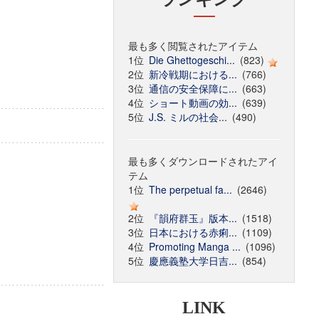
最も多く閲覧されたアイテム
1位
Die Ghettogeschi...
(823)
2位
新冷戦期における...
(766)
3位
通信の安全保障に...
(663)
4位
ショート動画の効...
(639)
5位
J.S. ミルの社会...
(490)
最も多くダウンロードされたアイ
テム
1位
The perpetual fa...
(2646)
2位
『韻府群玉』版本...
(1518)
3位
日本における赤痢...
(1109)
4位
Promoting Manga ...
(1096)
5位
慶應義塾大学日吉...
(854)
LINK