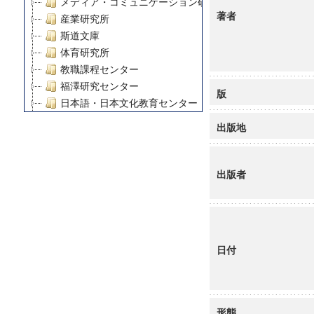
メディア・コミュニケーション研究所
著者
産業研究所
斯道文庫
体育研究所
教職課程センター
福澤研究センター
版
日本語・日本文化教育センター
アート・センター
出版地
外国語教育研究センター
デジタルメディア・コンテンツ統合研究センター
グローバルリサーチインスティテュート
出版者
塾内助成報告書
科学研究費補助金研究成果報告書
21世紀COEプログラム
慶應義塾大学グローバルCOEプログラム市民社会ガバナ
日付
慶應義塾大学グローバルCOEプログラム論理と感性の先
博士課程教育リーディングプログラム「超成熟社会発展
学術雑誌掲載論文等(8)
その他
形態