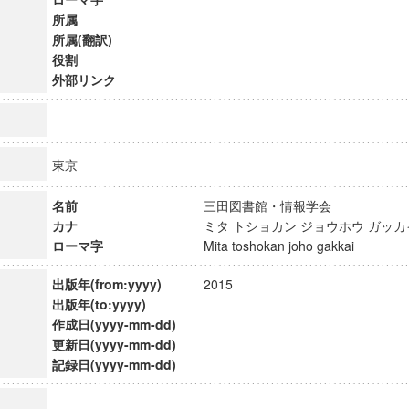
所属
所属(翻訳)
役割
外部リンク
東京
名前
三田図書館・情報学会
カナ
ミタ トショカン ジョウホウ ガ
ローマ字
Mita toshokan joho gakkai
出版年(from:yyyy)
2015
出版年(to:yyyy)
ンス教育研究センター
作成日(yyyy-mm-dd)
端的教育研究拠点
更新日(yyyy-mm-dd)
のサイエンス」
記録日(yyyy-mm-dd)