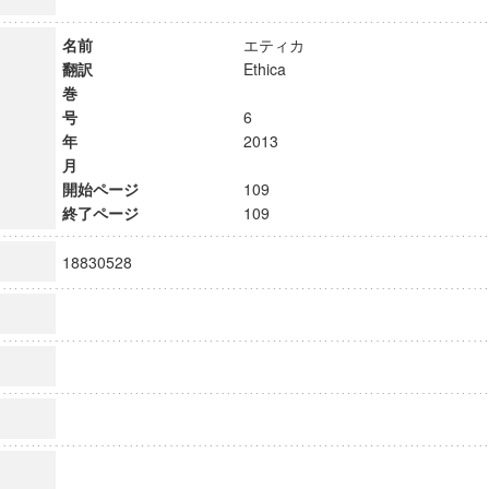
名前
エティカ
翻訳
Ethica
巻
号
6
年
2013
月
開始ページ
109
終了ページ
109
18830528