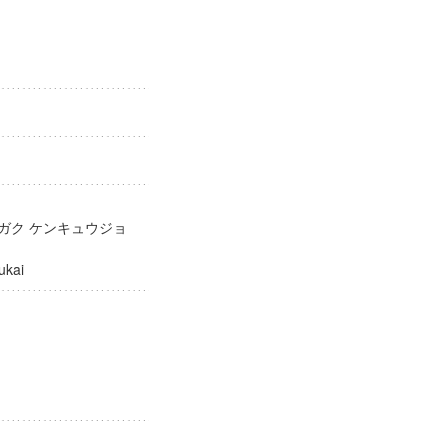
リガク ケンキュウジョ
nkyukai