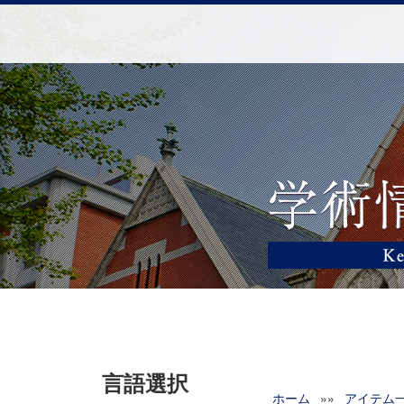
言語選択
ホーム
»»
アイテム