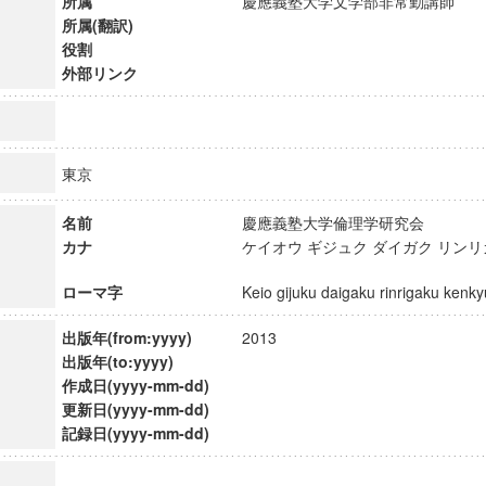
所属
慶應義塾大学文学部非常勤講師
所属(翻訳)
役割
外部リンク
東京
名前
慶應義塾大学倫理学研究会
カナ
ケイオウ ギジュク ダイガク リン
ローマ字
Keio gijuku daigaku rinrigaku ke
出版年(from:yyyy)
2013
出版年(to:yyyy)
ンス教育研究センター
作成日(yyyy-mm-dd)
端的教育研究拠点
更新日(yyyy-mm-dd)
のサイエンス」
記録日(yyyy-mm-dd)