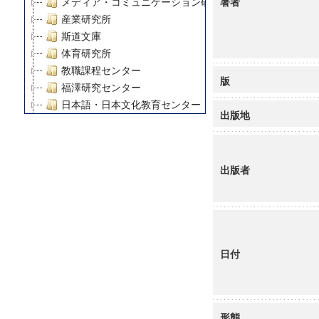
著者
メディア・コミュニケーション研究所
産業研究所
斯道文庫
体育研究所
教職課程センター
版
福澤研究センター
日本語・日本文化教育センター
出版地
アート・センター
外国語教育研究センター
デジタルメディア・コンテンツ統合研究センター
出版者
グローバルリサーチインスティテュート
塾内助成報告書
科学研究費補助金研究成果報告書
21世紀COEプログラム
慶應義塾大学グローバルCOEプログラム市民社会ガバナ
日付
慶應義塾大学グローバルCOEプログラム論理と感性の先
博士課程教育リーディングプログラム「超成熟社会発展
学術雑誌掲載論文等(8)
その他
形態