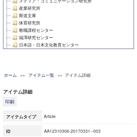
メディア・コミュニケーション研究所
産業研究所
斯道文庫
体育研究所
教職課程センター
福澤研究センター
日本語・日本文化教育センター
アート・センター
外国語教育研究センター
デジタルメディア・コンテンツ統合研究センター
ホーム
»»
グローバルリサーチインスティテュート
アイテム一覧
»» アイテム詳細
塾内助成報告書
科学研究費補助金研究成果報告書
アイテム詳細
21世紀COEプログラム
慶應義塾大学グローバルCOEプログラム市民社会ガバナンス
慶應義塾大学グローバルCOEプログラム論理と感性の先端的
Article
アイテムタイプ
博士課程教育リーディングプログラム「超成熟社会発展のサ
学術雑誌掲載論文等(8)
AA12310306-20170331--003
ID
その他