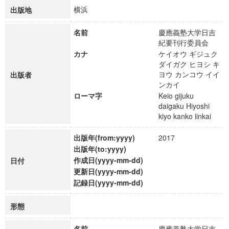
横浜
出版地
名前
慶應義塾大学日吉
紀要刊行委員会
カナ
ケイオウ ギジュク
ダイガク ヒヨシ キ
ヨウ カンコウ イイ
出版者
ンカイ
ローマ字
Keio gijuku
daigaku Hiyoshi
kiyo kanko iinkai
出版年(from:yyyy)
2017
出版年(to:yyyy)
作成日(yyyy-mm-dd)
日付
更新日(yyyy-mm-dd)
記録日(yyyy-mm-dd)
形態
名前
慶應義塾大学日吉