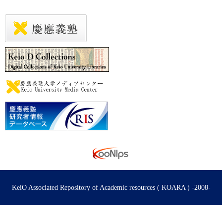
KeiO Associated Repository of Academic resources ( KOARA ) -2008-