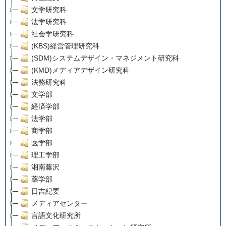
文学研究科
法学研究科
社会学研究科
(KBS)経営管理研究科
(SDM)システムデザイン・マネジメント研究科
(KMD)メディアデザイン研究科
法務研究科
文学部
経済学部
法学部
商学部
医学部
理工学部
湘南藤沢
薬学部
日吉紀要
メディアセンター
言語文化研究所