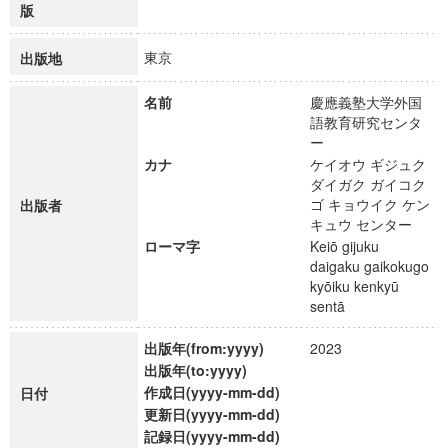
版
東京
出版地
名前
慶應義塾大学外国
語教育研究センタ
ー
カナ
ケイオウ ギジュク
ダイガク ガイコク
ゴ キョウイク ケン
出版者
キュウ センター
ローマ字
Keiō gijuku
daigaku gaikokugo
kyōiku kenkyū
sentā
出版年(from:yyyy)
2023
出版年(to:yyyy)
作成日(yyyy-mm-dd)
日付
更新日(yyyy-mm-dd)
記録日(yyyy-mm-dd)