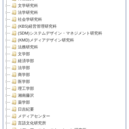
文学研究科
法学研究科
社会学研究科
(KBS)経営管理研究科
(SDM)システムデザイン・マネジメント研究科
(KMD)メディアデザイン研究科
法務研究科
文学部
経済学部
法学部
商学部
医学部
理工学部
湘南藤沢
薬学部
日吉紀要
メディアセンター
言語文化研究所