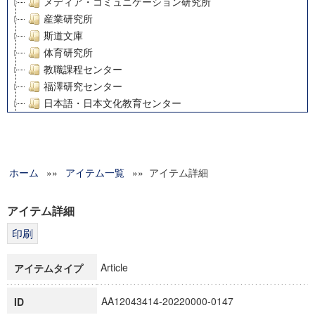
メディア・コミュニケーション研究所
産業研究所
斯道文庫
体育研究所
教職課程センター
福澤研究センター
日本語・日本文化教育センター
アート・センター
外国語教育研究センター
デジタルメディア・コンテンツ統合研究センター
ホーム
»»
グローバルリサーチインスティテュート
アイテム一覧
»» アイテム詳細
塾内助成報告書
科学研究費補助金研究成果報告書
アイテム詳細
21世紀COEプログラム
慶應義塾大学グローバルCOEプログラム市民社会ガバナンス
慶應義塾大学グローバルCOEプログラム論理と感性の先端的
Article
アイテムタイプ
博士課程教育リーディングプログラム「超成熟社会発展のサ
学術雑誌掲載論文等(8)
AA12043414-20220000-0147
ID
その他