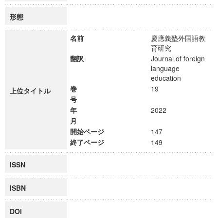
形態
名前
慶應義塾外国語教
育研究
翻訳
Journal of foreign
language
education
巻
19
上位タイトル
号
年
2022
月
開始ページ
147
終了ページ
149
ISSN
ISBN
DOI