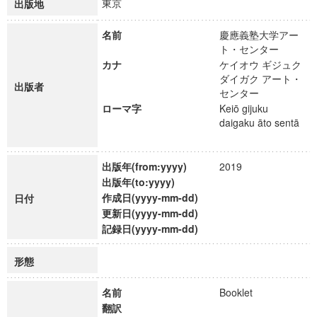
東京
出版地
名前
慶應義塾大学アー
ト・センター
カナ
ケイオウ ギジュク
ダイガク アート・
出版者
センター
ローマ字
Keiō gijuku
daigaku āto sentā
出版年(from:yyyy)
2019
出版年(to:yyyy)
作成日(yyyy-mm-dd)
日付
更新日(yyyy-mm-dd)
記録日(yyyy-mm-dd)
形態
名前
Booklet
翻訳