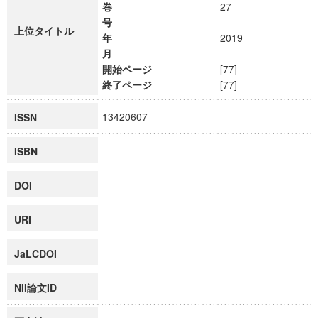
巻
27
号
上位タイトル
年
2019
月
開始ページ
[77]
終了ページ
[77]
13420607
ISSN
ISBN
DOI
URI
JaLCDOI
NII論文ID