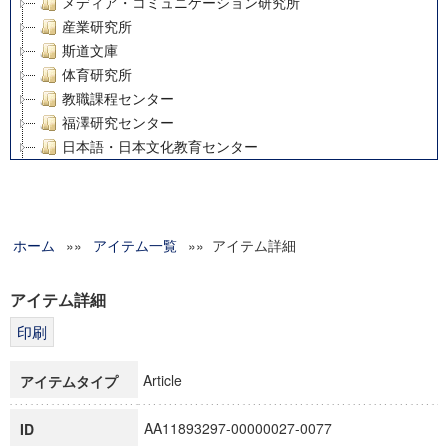
メディア・コミュニケーション研究所
産業研究所
斯道文庫
体育研究所
教職課程センター
福澤研究センター
日本語・日本文化教育センター
アート・センター
外国語教育研究センター
デジタルメディア・コンテンツ統合研究センター
ホーム
»»
グローバルリサーチインスティテュート
アイテム一覧
»» アイテム詳細
塾内助成報告書
科学研究費補助金研究成果報告書
アイテム詳細
21世紀COEプログラム
慶應義塾大学グローバルCOEプログラム市民社会ガバナンス
慶應義塾大学グローバルCOEプログラム論理と感性の先端的
Article
アイテムタイプ
博士課程教育リーディングプログラム「超成熟社会発展のサ
学術雑誌掲載論文等(8)
AA11893297-00000027-0077
ID
その他