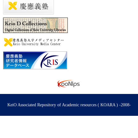
KeiO Associated Repository of Academic resources ( KOARA ) -2008-