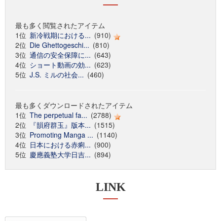
最も多く閲覧されたアイテム
1位
新冷戦期における...
(910)
2位
Die Ghettogeschi...
(810)
3位
通信の安全保障に...
(643)
4位
ショート動画の効...
(623)
5位
J.S. ミルの社会...
(460)
最も多くダウンロードされたアイテム
1位
The perpetual fa...
(2788)
2位
『韻府群玉』版本...
(1515)
3位
Promoting Manga ...
(1140)
4位
日本における赤痢...
(900)
5位
慶應義塾大学日吉...
(894)
LINK