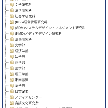
文学研究科
法学研究科
社会学研究科
(KBS)経営管理研究科
(SDM)システムデザイン・マネジメント研究科
(KMD)メディアデザイン研究科
法務研究科
文学部
経済学部
法学部
商学部
医学部
理工学部
湘南藤沢
薬学部
日吉紀要
メディアセンター
言語文化研究所