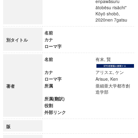
enpawāsuru
ātobēsu risāchi"
Kōyō shobō,
2020nen 7gatsu
名前
カナ
別タイトル
ローマ字
名前
有末, 賢
カナ
アリスエ, ケン
ローマ字
Arisue, Ken
所属
亜細亜大学都市創
著者
造学部
所属(翻訳)
役割
外部リンク
版