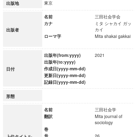
東京
出版地
名前
三田社会学会
カナ
ミタ シャカイ ガッ
カイ
出版者
ローマ字
Mita shakai gakkai
出版年(from:yyyy)
2021
出版年(to:yyyy)
作成日(yyyy-mm-dd)
日付
更新日(yyyy-mm-dd)
記録日(yyyy-mm-dd)
形態
名前
三田社会学
翻訳
Mita journal of
sociology
巻
号
26
上位タイトル