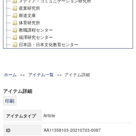
メディア・コミュニケーション研究所
産業研究所
斯道文庫
体育研究所
教職課程センター
福澤研究センター
日本語・日本文化教育センター
アート・センター
外国語教育研究センター
デジタルメディア・コンテンツ統合研究センター
ホーム
»»
グローバルリサーチインスティテュート
アイテム一覧
»» アイテム詳細
塾内助成報告書
科学研究費補助金研究成果報告書
アイテム詳細
21世紀COEプログラム
慶應義塾大学グローバルCOEプログラム市民社会ガバナンス
慶應義塾大学グローバルCOEプログラム論理と感性の先端的
Article
アイテムタイプ
博士課程教育リーディングプログラム「超成熟社会発展のサ
学術雑誌掲載論文等(8)
AA11358103-20210703-0087
ID
その他