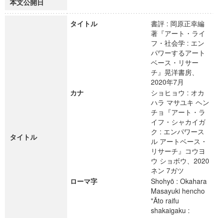
本文公開日
タイトル
書評 : 岡原正幸編
著『アート・ライ
フ・社会学 : エン
パワーするアート
ベース・リサー
チ』晃洋書房、
2020年7月
カナ
ショヒョウ : オカ
ハラ マサユキ ヘン
チョ『アート・ラ
イフ・シャカイガ
ク : エンパワース
タイトル
ル アートベース・
リサーチ』コウヨ
ウ ショボウ、2020
ネン 7ガツ
ローマ字
Shohyō : Okahara
Masayuki hencho
"Āto raifu
shakaigaku :