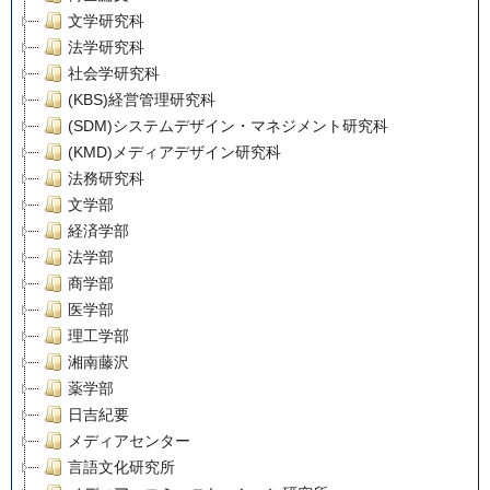
文学研究科
法学研究科
社会学研究科
(KBS)経営管理研究科
(SDM)システムデザイン・マネジメント研究科
(KMD)メディアデザイン研究科
法務研究科
文学部
経済学部
法学部
商学部
医学部
理工学部
湘南藤沢
薬学部
日吉紀要
メディアセンター
言語文化研究所