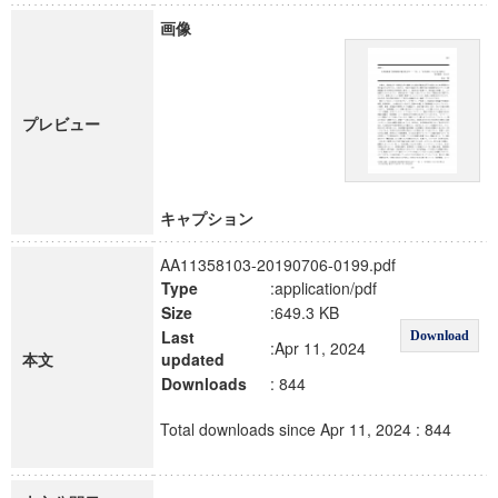
画像
プレビュー
キャプション
AA11358103-20190706-0199.pdf
Type
:application/pdf
Size
:649.3 KB
Last
Download
:Apr 11, 2024
本文
updated
Downloads
: 844
Total downloads since Apr 11, 2024 : 844