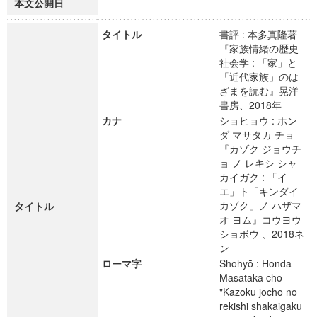
本文公開日
タイトル
書評 : 本多真隆著
『家族情緒の歴史
社会学 : 「家」と
「近代家族」のは
ざまを読む』晃洋
書房、2018年
カナ
ショヒョウ : ホン
ダ マサタカ チョ
『カゾク ジョウチ
ョ ノ レキシ シャ
カイガク : 「イ
エ」ト「キンダイ
カゾク」ノ ハザマ
タイトル
オ ヨム』コウヨウ
ショボウ 、2018ネ
ン
ローマ字
Shohyō : Honda
Masataka cho
"Kazoku jōcho no
rekishi shakaigaku