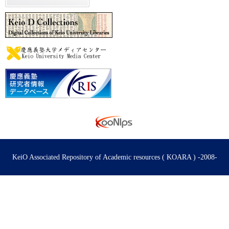
KeiO Associated Repository of Academic resources ( KOARA ) -2008-