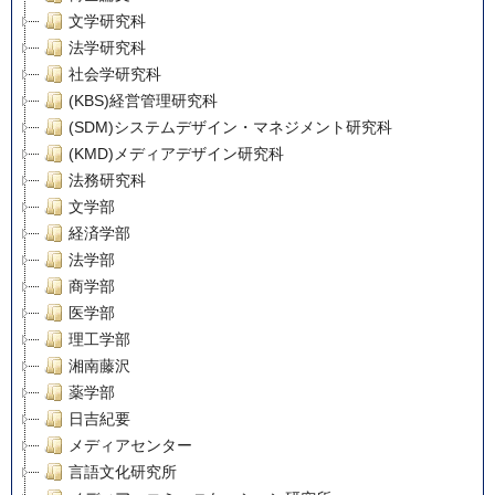
文学研究科
法学研究科
社会学研究科
(KBS)経営管理研究科
(SDM)システムデザイン・マネジメント研究科
(KMD)メディアデザイン研究科
法務研究科
文学部
経済学部
法学部
商学部
医学部
理工学部
湘南藤沢
薬学部
日吉紀要
メディアセンター
言語文化研究所