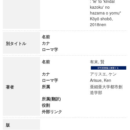
: 'ie' to 'kindai
kazoku' no
hazama o yomu"
Kōyō shobō,
2018nen
名前
カナ
別タイトル
ローマ字
名前
有末, 賢
カナ
アリスエ, ケン
ローマ字
Arisue, Ken
所属
亜細亜大学都市創
著者
造学部
所属(翻訳)
役割
外部リンク
版