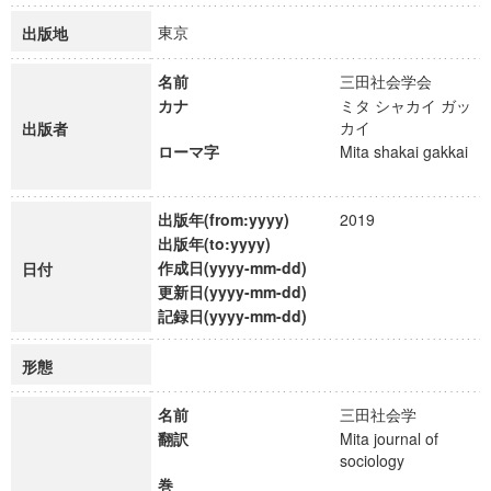
東京
出版地
名前
三田社会学会
カナ
ミタ シャカイ ガッ
カイ
出版者
ローマ字
Mita shakai gakkai
出版年(from:yyyy)
2019
出版年(to:yyyy)
作成日(yyyy-mm-dd)
日付
更新日(yyyy-mm-dd)
記録日(yyyy-mm-dd)
形態
名前
三田社会学
翻訳
Mita journal of
sociology
巻