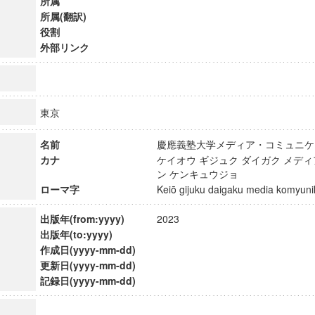
所属
所属(翻訳)
役割
外部リンク
東京
名前
慶應義塾大学メディア・コミュニ
カナ
ケイオウ ギジュク ダイガク メデ
ン ケンキュウジョ
ローマ字
Keiō gijuku daigaku media komyu
出版年(from:yyyy)
2023
出版年(to:yyyy)
ンス教育研究センター
作成日(yyyy-mm-dd)
端的教育研究拠点
更新日(yyyy-mm-dd)
のサイエンス」
記録日(yyyy-mm-dd)