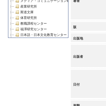
著者
メディア・コミュニケーション研究所
産業研究所
斯道文庫
体育研究所
教職課程センター
版
福澤研究センター
日本語・日本文化教育センター
出版地
アート・センター
外国語教育研究センター
デジタルメディア・コンテンツ統合研究センター
出版者
グローバルリサーチインスティテュート
塾内助成報告書
科学研究費補助金研究成果報告書
21世紀COEプログラム
慶應義塾大学グローバルCOEプログラム市民社会ガバナ
日付
慶應義塾大学グローバルCOEプログラム論理と感性の先
博士課程教育リーディングプログラム「超成熟社会発展
学術雑誌掲載論文等(8)
その他
形態