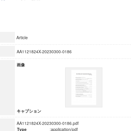
Article
AA1121824X-20230300-0186
画像
キャプション
AA1121824X-20230300-0186.pdf
Type
:application/pdf