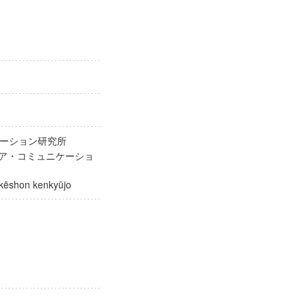
ケーション研究所
ィア・コミュニケーショ
nikēshon kenkyūjo