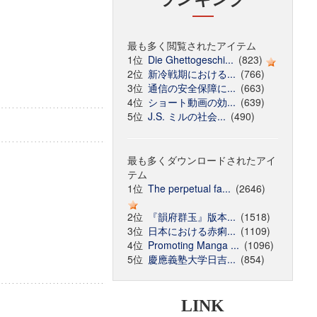
最も多く閲覧されたアイテム
1位
Die Ghettogeschi...
(823)
2位
新冷戦期における...
(766)
3位
通信の安全保障に...
(663)
4位
ショート動画の効...
(639)
5位
J.S. ミルの社会...
(490)
最も多くダウンロードされたアイ
テム
1位
The perpetual fa...
(2646)
2位
『韻府群玉』版本...
(1518)
3位
日本における赤痢...
(1109)
4位
Promoting Manga ...
(1096)
5位
慶應義塾大学日吉...
(854)
LINK