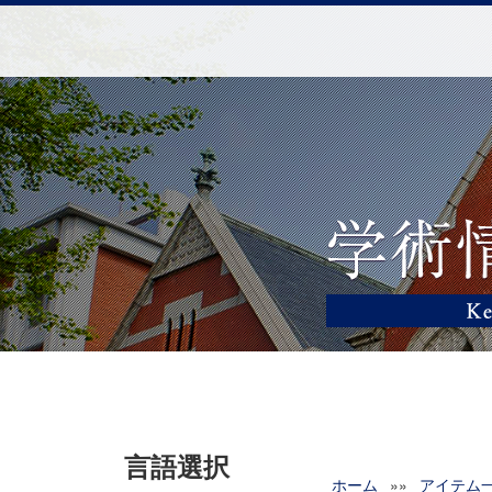
言語選択
ホーム
»»
アイテム