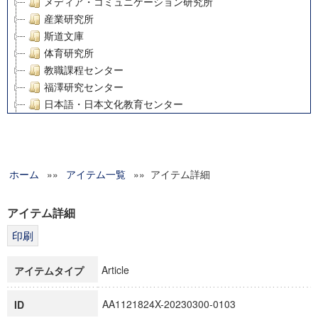
メディア・コミュニケーション研究所
産業研究所
斯道文庫
体育研究所
教職課程センター
福澤研究センター
日本語・日本文化教育センター
アート・センター
外国語教育研究センター
デジタルメディア・コンテンツ統合研究センター
ホーム
»»
グローバルリサーチインスティテュート
アイテム一覧
»» アイテム詳細
塾内助成報告書
科学研究費補助金研究成果報告書
アイテム詳細
21世紀COEプログラム
慶應義塾大学グローバルCOEプログラム市民社会ガバナンス
慶應義塾大学グローバルCOEプログラム論理と感性の先端的
Article
アイテムタイプ
博士課程教育リーディングプログラム「超成熟社会発展のサ
学術雑誌掲載論文等(8)
AA1121824X-20230300-0103
ID
その他