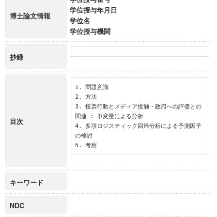
学位授与年月日
博士論文情報
学位名
学位授与機関
抄録
1. 問題意識

2. 方法

3. 投票行動とメディア接触・政府への評価との
関連 : 単変量による分析

目次
4. 多項ロジスティック回帰分析による予測因子
の検討

5. 考察
キーワード
NDC