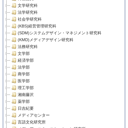
文学研究科
法学研究科
社会学研究科
(KBS)経営管理研究科
(SDM)システムデザイン・マネジメント研究科
(KMD)メディアデザイン研究科
法務研究科
文学部
経済学部
法学部
商学部
医学部
理工学部
湘南藤沢
薬学部
日吉紀要
メディアセンター
言語文化研究所