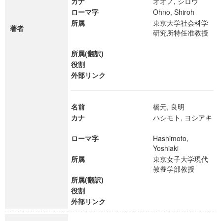
カナ
オオノ, シロウ
ローマ字
Ohno, Shiroh
所属
東京大学社会科学
著者
研究所特任准教授
所属(翻訳)
役割
外部リンク
名前
橋元, 良明
カナ
ハシモト, ヨシアキ
ローマ字
Hashimoto,
Yoshiaki
所属
東京女子大学現代
教養学部教授
所属(翻訳)
役割
外部リンク