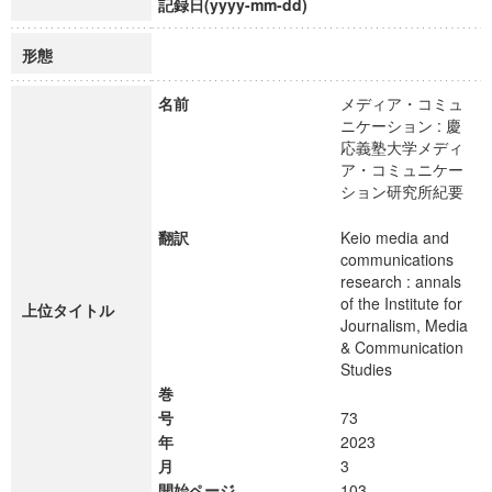
記録日(yyyy-mm-dd)
形態
名前
メディア・コミュ
ニケーション : 慶
応義塾大学メディ
ア・コミュニケー
ション研究所紀要
翻訳
Keio media and
communications
research : annals
of the Institute for
上位タイトル
Journalism, Media
& Communication
Studies
巻
号
73
年
2023
月
3
開始ページ
103