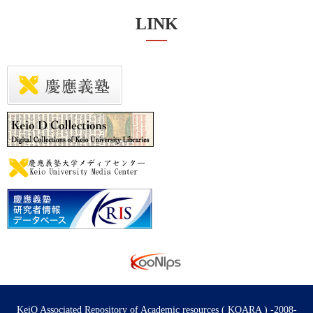
LINK
KeiO Associated Repository of Academic resources ( KOARA ) -2008-