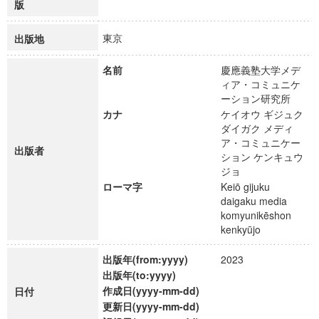
版
東京
出版地
名前
慶應義塾大学メデ
ィア・コミュニケ
ーション研究所
カナ
ケイオウ ギジュク
ダイガク メディ
ア・コミュニケー
出版者
ション ケンキュウ
ジョ
ローマ字
Keiō gijuku
daigaku media
komyunikēshon
kenkyūjo
出版年(from:yyyy)
2023
出版年(to:yyyy)
作成日(yyyy-mm-dd)
日付
更新日(yyyy-mm-dd)