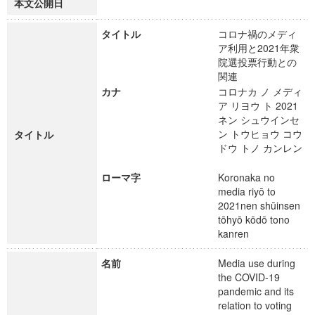
本文公開日
タイトル
コロナ禍のメディ
ア利用と2021年衆
院選投票行動との
関連
カナ
コロナカ ノ メディ
ア リヨウ ト 2021
ネン シュウインセ
ン トウヒョウ コウ
タイトル
ドウ トノ カンレン
ローマ字
Koronaka no
media riyō to
2021nen shūinsen
tōhyō kōdō tono
kanren
名前
Media use during
the COVID-19
pandemic and its
relation to voting