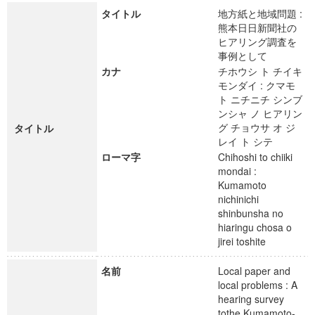
タイトル
地方紙と地域問題 :
熊本日日新聞社の
ヒアリング調査を
事例として
カナ
チホウシ ト チイキ
モンダイ : クマモ
ト ニチニチ シンブ
ンシャ ノ ヒアリン
グ チョウサ オ ジ
タイトル
レイ ト シテ
ローマ字
Chihoshi to chiiki
mondai :
Kumamoto
nichinichi
shinbunsha no
hiaringu chosa o
jirei toshite
名前
Local paper and
local problems : A
hearing survey
tothe Kumamoto-