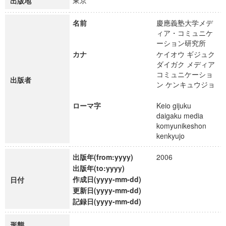
東京
出版地
名前
慶應義塾大学メデ
ィア・コミュニケ
ーション研究所
カナ
ケイオウ ギジュク
ダイガク メディア
コミュニケーショ
出版者
ン ケンキュウジョ
ローマ字
Keio gijuku
daigaku media
komyunikeshon
kenkyujo
出版年(from:yyyy)
2006
出版年(to:yyyy)
作成日(yyyy-mm-dd)
日付
更新日(yyyy-mm-dd)
記録日(yyyy-mm-dd)
形態