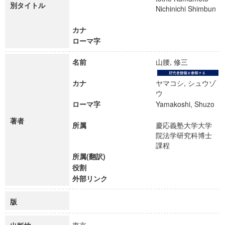
別タイトル
Nichinichi Shimbun
カナ
ローマ字
名前
山腰, 修三
カナ
ヤマコシ, シュウゾ
ウ
ローマ字
Yamakoshi, Shuzo
著者
所属
慶応義塾大学大学
院法学研究科博士
課程
所属(翻訳)
役割
外部リンク
版