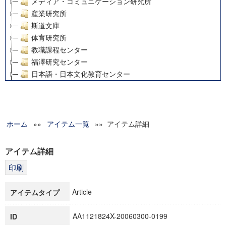
メディア・コミュニケーション研究所
産業研究所
斯道文庫
体育研究所
教職課程センター
福澤研究センター
日本語・日本文化教育センター
アート・センター
外国語教育研究センター
デジタルメディア・コンテンツ統合研究センター
ホーム
»»
グローバルリサーチインスティテュート
アイテム一覧
»» アイテム詳細
塾内助成報告書
科学研究費補助金研究成果報告書
アイテム詳細
21世紀COEプログラム
慶應義塾大学グローバルCOEプログラム市民社会ガバナンス
慶應義塾大学グローバルCOEプログラム論理と感性の先端的
Article
アイテムタイプ
博士課程教育リーディングプログラム「超成熟社会発展のサ
学術雑誌掲載論文等(8)
AA1121824X-20060300-0199
ID
その他