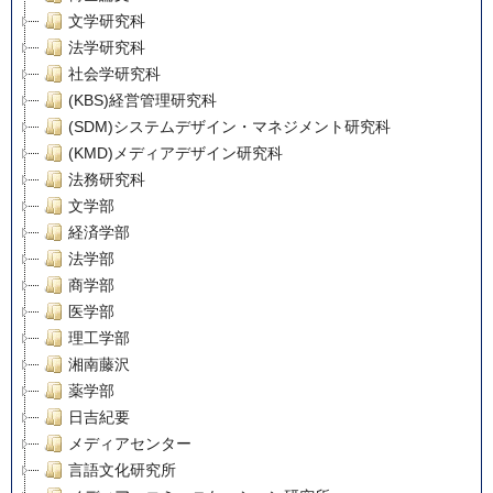
文学研究科
法学研究科
社会学研究科
(KBS)経営管理研究科
(SDM)システムデザイン・マネジメント研究科
(KMD)メディアデザイン研究科
法務研究科
文学部
経済学部
法学部
商学部
医学部
理工学部
湘南藤沢
薬学部
日吉紀要
メディアセンター
言語文化研究所