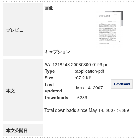
画像
プレビュー
キャプション
AA1121824X-20060300-0199.pdf
Type
:application/pdf
Size
:67.2 KB
Last
Download
:May 14, 2007
本文
updated
Downloads
: 6289
Total downloads since May 14, 2007 : 6289
本文公開日