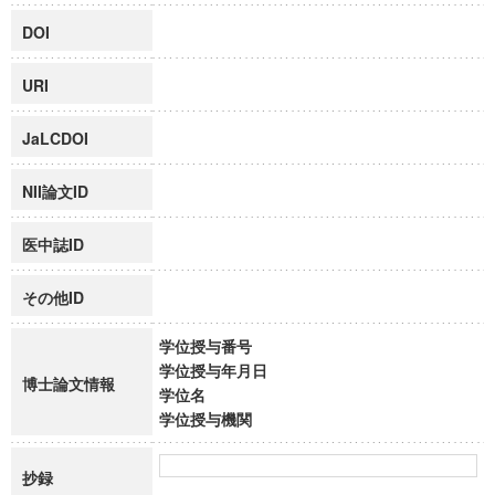
DOI
URI
JaLCDOI
NII論文ID
医中誌ID
その他ID
学位授与番号
学位授与年月日
博士論文情報
学位名
学位授与機関
抄録