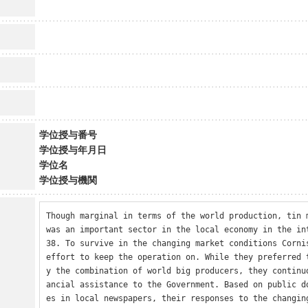
学位授与番号
学位授与年月日
学位名
学位授与機関
Though marginal in terms of the world production, tin m
was an important sector in the local economy in the in
38. To survive in the changing market conditions Cornis
effort to keep the operation on. While they preferred 
y the combination of world big producers, they continu
ancial assistance to the Government. Based on public d
es in local newspapers, their responses to the changing