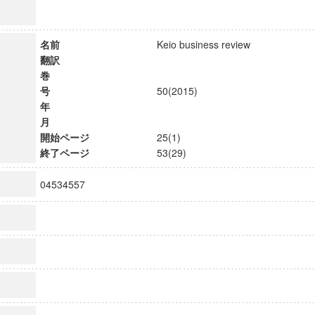
名前
Keio business review
翻訳
巻
号
50(2015)
年
月
開始ページ
25(1)
終了ページ
53(29)
04534557