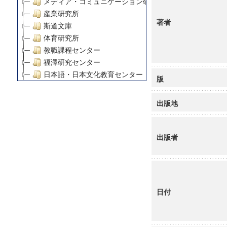
メディア・コミュニケーション研究所
産業研究所
著者
斯道文庫
体育研究所
教職課程センター
福澤研究センター
日本語・日本文化教育センター
版
アート・センター
外国語教育研究センター
出版地
デジタルメディア・コンテンツ統合研究センター
グローバルリサーチインスティテュート
塾内助成報告書
出版者
科学研究費補助金研究成果報告書
21世紀COEプログラム
慶應義塾大学グローバルCOEプログラム市民社会ガバナ
慶應義塾大学グローバルCOEプログラム論理と感性の先
日付
博士課程教育リーディングプログラム「超成熟社会発展
学術雑誌掲載論文等(8)
その他