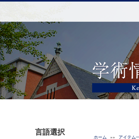
言語選択
ホーム
»»
アイテム