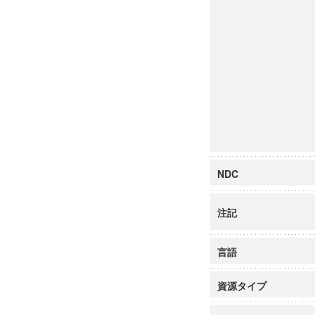
NDC
注記
言語
資源タイプ