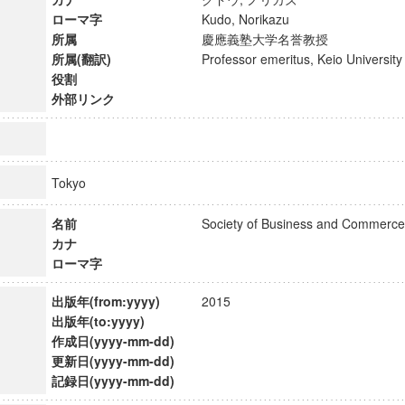
ローマ字
Kudo, Norikazu
所属
慶應義塾大学名誉教授
所属(翻訳)
Professor emeritus, Keio Univers
役割
外部リンク
Tokyo
名前
Society of Business and Commerc
カナ
ローマ字
出版年(from:yyyy)
2015
ンス教育研究センター
出版年(to:yyyy)
端的教育研究拠点
作成日(yyyy-mm-dd)
のサイエンス」
更新日(yyyy-mm-dd)
記録日(yyyy-mm-dd)