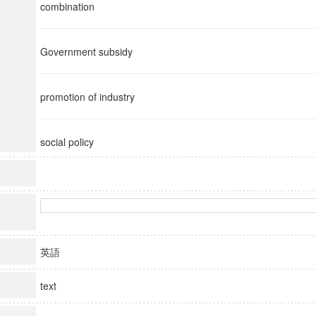
combination
Government subsidy
promotion of industry
social policy
英語
text