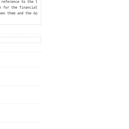
 reference to the l
 for the financial 
een them and the Go