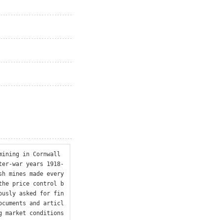
ining in Cornwall 
ter-war years 1918-
h mines made every 
the price control b
ously asked for fin
ocuments and articl
 market conditions 