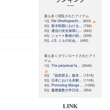
最も多く閲覧されたアイテム
1位
Die Ghettogeschi...
(823)
2位
新冷戦期における...
(766)
3位
通信の安全保障に...
(663)
4位
ショート動画の効...
(639)
5位
J.S. ミルの社会...
(490)
最も多くダウンロードされたアイ
テム
1位
The perpetual fa...
(2646)
2位
『韻府群玉』版本...
(1518)
3位
日本における赤痢...
(1109)
4位
Promoting Manga ...
(1096)
5位
慶應義塾大学日吉...
(854)
LINK