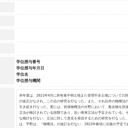
学位授与番号
学位授与年月日
学位名
学位授与機関
本年度は、2021年4月に所有者不明土地また管理不全土地についての
の改正がなされ、この点の研究を行なった。また、それ以外の物権法
引き続き行なった。更には、担保物権法の分野において、集合物を担
立法が検討されている段階であり、近い将来立法が予定されている。
な検討を行ない、立法に対して意見を発信するための研究を行なった
は、平野は、『物権法』の改訂を行ない、2022年春頃に出版の予定