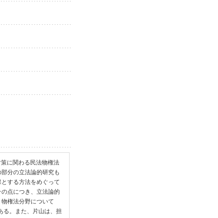
対策に関わる民法物権法
の部分の立法論的研究も
保とする方法をめぐって
その点につき、立法論的
。物権法分野について
である。また、片山は、担