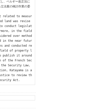
究し、ベルギー改正法に
る立法案の検討作業の委
t related to measur
ed land was revise
to conduct legislat
more, in the field 
sidered over method
d in the near futur
ns and conducted re
field of property l
 publish it around 
n of the French Sec
the Security Law, 
ion, Katayama is a 
ustice to review th
ecurity Act.