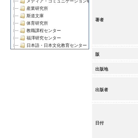
メディア・コミュニケーション研究所
産業研究所
斯道文庫
著者
体育研究所
教職課程センター
福澤研究センター
日本語・日本文化教育センター
アート・センター
版
外国語教育研究センター
デジタルメディア・コンテンツ統合研究センター
出版地
グローバルリサーチインスティテュート
塾内助成報告書
出版者
科学研究費補助金研究成果報告書
21世紀COEプログラム
慶應義塾大学グローバルCOEプログラム市民社会ガバナ
慶應義塾大学グローバルCOEプログラム論理と感性の先
博士課程教育リーディングプログラム「超成熟社会発展
日付
学術雑誌掲載論文等(8)
その他