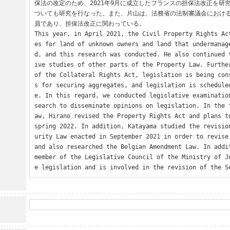
保法の改定のため、2021年9月に成立したフランスの担保法改正を研
ついても研究を行なった。また、片山は、法務省の法制審議会におけ
員であり、担保法改正に関わっている。

This year, in April 2021, the Civil Property Rights Ac
es for land of unknown owners and land that undermanag
d, and this research was conducted. He also continued 
ive studies of other parts of the Property Law. Further
of the Collateral Rights Act, legislation is being con
s for securing aggregates, and legislation is schedule
e. In this regard, we conducted legislative examinatio
search to disseminate opinions on legislation. In the 
aw, Hirano revised the Property Rights Act and plans to
spring 2022. In addition, Katayama studied the revisio
urity Law enacted in September 2021 in order to revise 
and also researched the Belgian Amendment Law. In addit
member of the Legislative Council of the Ministry of J
e legislation and is involved in the revision of the S