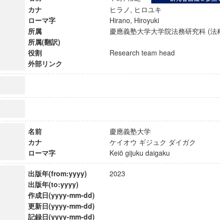
カナ
ヒラノ, ヒロユキ
ローマ字
Hirano, Hiroyuki
所属
慶應義塾大学大学院法務研究科 (法
所属(翻訳)
役割
Research team head
外部リンク
名前
慶應義塾大学
カナ
ケイオウ ギジュク ダイガク
ローマ字
Keiō gijuku daigaku
ンス教育研究センター
出版年(from:yyyy)
2023
端的教育研究拠点
出版年(to:yyyy)
のサイエンス」
作成日(yyyy-mm-dd)
更新日(yyyy-mm-dd)
記録日(yyyy-mm-dd)