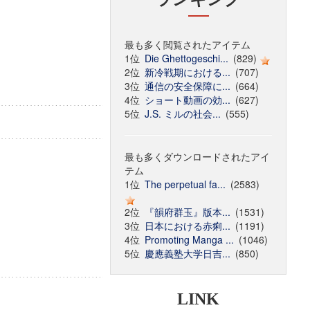
最も多く閲覧されたアイテム
1位
Die Ghettogeschi...
(829)
2位
新冷戦期における...
(707)
3位
通信の安全保障に...
(664)
4位
ショート動画の効...
(627)
5位
J.S. ミルの社会...
(555)
最も多くダウンロードされたアイ
テム
1位
The perpetual fa...
(2583)
2位
『韻府群玉』版本...
(1531)
3位
日本における赤痢...
(1191)
4位
Promoting Manga ...
(1046)
5位
慶應義塾大学日吉...
(850)
LINK