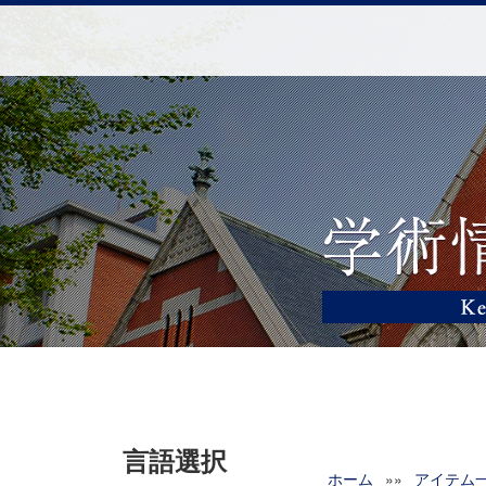
言語選択
ホーム
»»
アイテム