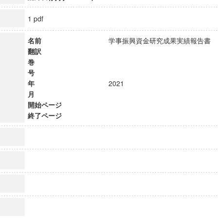
1 pdf
名前
学事振興資金研究成果実績報告
翻訳
巻
号
年
2021
月
開始ページ
終了ページ