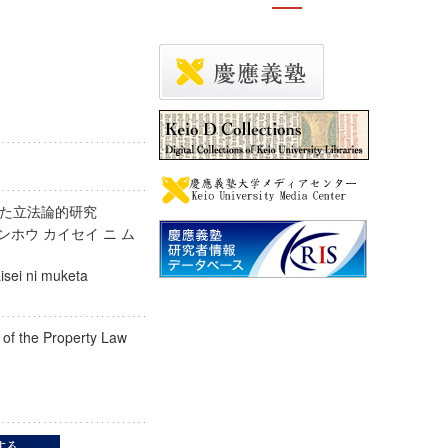
けた立法論的研究
ンホウ カイセイ ニ ム
ウ
sei ni muketa
n of the Property Law