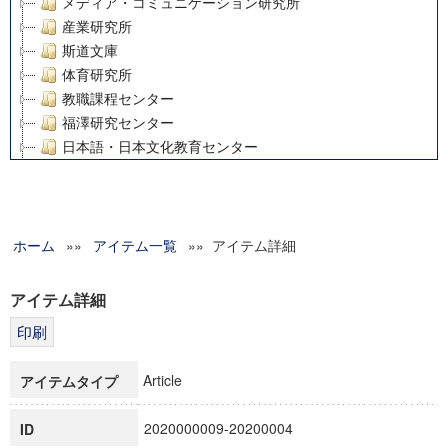
メディア・コミュニケーション研究所
産業研究所
斯道文庫
体育研究所
教職課程センター
福澤研究センター
日本語・日本文化教育センター
アート・センター
外国語教育研究センター
デジタルメディア・コンテンツ統合研究センター
ホーム
»»
グローバルリサーチインスティテュート
アイテム一覧
»» アイテム詳細
塾内助成報告書
科学研究費補助金研究成果報告書
アイテム詳細
21世紀COEプログラム
慶應義塾大学グローバルCOEプログラム市民社会ガバナンス
慶應義塾大学グローバルCOEプログラム論理と感性の先端的
Article
アイテムタイプ
博士課程教育リーディングプログラム「超成熟社会発展のサ
学術雑誌掲載論文等(8)
2020000009-20200004
ID
その他