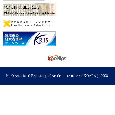
KeiO Associated Repository of Academic resources ( KOARA ) -2008-