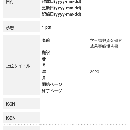
作成日(yyyy-mm-dd)
日付
更新日(yyyy-mm-dd)
記録日(yyyy-mm-dd)
1 pdf
形態
名前
学事振興資金研究
成果実績報告書
翻訳
巻
号
上位タイトル
年
2020
月
開始ページ
終了ページ
ISSN
ISBN