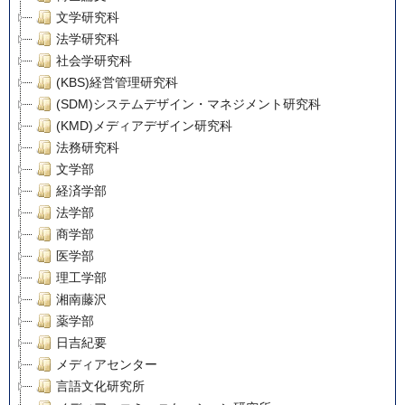
文学研究科
法学研究科
社会学研究科
(KBS)経営管理研究科
(SDM)システムデザイン・マネジメント研究科
(KMD)メディアデザイン研究科
法務研究科
文学部
経済学部
法学部
商学部
医学部
理工学部
湘南藤沢
薬学部
日吉紀要
メディアセンター
言語文化研究所