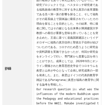
題の複雑さもあって研究は進んでいなかった。本
研究プロジェクトでは、ペスタロッチ研究者であ
る福島政雄の教育学に対する浄土真宗の改革運動
である浩々洞一派の影響を探ること、そして福島
がその延長線上で国体論に吸収されていったその
理由を探ることを目的とした。その結果、特に後
者に関してはその鍵となる出来事が満洲建国大学
教授への着任が重要な意味を持っていることを突
き止めた。王道に基づく道義国家建設というイデ
オロギーに福島の真宗信仰と聖徳太子信仰が結び
ついたのである。コロナのため思うように研究会
や資料調査を実施できなかったが、何回か研究会
をオンラインで行い、専門家から貴重な話を伺う
ことができた。成果としては、2020年9月にオン
ライン開催された教育思想史学会でコロキウムを
抄録
眞壁と山本が中心となって企画し研究成果の一部
を発表した。また、眞壁はドイツの代表的教育学
雑誌であるParagranaに眞壁が福島の教育学に関
する論考を寄稿した。

Our research question is: what was the 
influences of the modern Buddhism upon 
the Pedagogy and educational practices 
before the WWII. Makabe investigated t