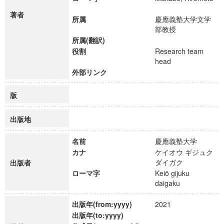
著者
所属
慶應義塾大学文学
部教授
所属(翻訳)
役割
Research team
head
外部リンク
版
出版地
名前
慶應義塾大学
カナ
ケイオウ ギジュク
ダイガク
出版者
ローマ字
Keiō gijuku
daigaku
出版年(from:yyyy)
2021
出版年(to:yyyy)