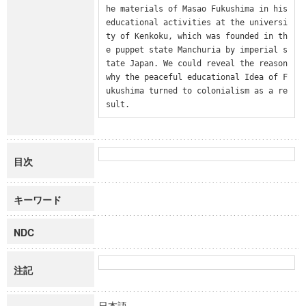
he materials of Masao Fukushima in his 
educational activities at the universi
ty of Kenkoku, which was founded in th
e puppet state Manchuria by imperial s
tate Japan. We could reveal the reason 
why the peaceful educational Idea of F
ukushima turned to colonialism as a re
sult.
目次
キーワード
NDC
注記
日本語