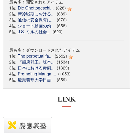
最も多く閲覧されたアイテム
1位
Die Ghettogeschi...
(828)
2位
新冷戦期における...
(689)
3位
通信の安全保障に...
(676)
4位
ショート動画の効...
(658)
5位
J.S. ミルの社会...
(620)
最も多くダウンロードされたアイテム
1位
The perpetual fa...
(2552)
2位
『韻府群玉』版本...
(1534)
3位
日本における赤痢...
(1329)
4位
Promoting Manga ...
(1053)
5位
慶應義塾大学日吉...
(859)
LINK