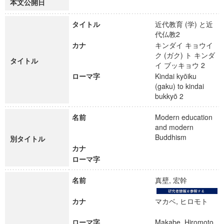
本文公開日
タイトル
近代教育 (学) と近
代仏教2
カナ
キンダイ キョウイ
ク (ガク) ト キンダ
タイトル
イ ブッキョウ 2
ローマ字
Kindai kyōiku
(gaku) to kindai
bukkyō 2
名前
Modern education
and modern
Buddhism
別タイトル
カナ
ローマ字
名前
真壁, 宏幹
カナ
マカベ, ヒロモト
ローマ字
Makabe, Hiromoto