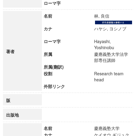
ローマ字
名前
林, 良信
カナ
ハヤシ, ヨシノブ
ローマ字
Hayashi,
Yoshinobu
著者
所属
慶應義塾大学法学
部専任講師
所属(翻訳)
役割
Research team
head
外部リンク
版
出版地
名前
慶應義塾大学
カナ
ケイオウ ギジュク