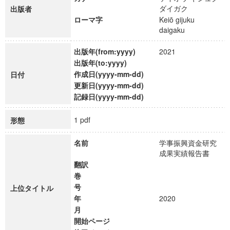
ダイガク
出版者
ローマ字
Keiō gijuku
daigaku
出版年(from:yyyy)
2021
出版年(to:yyyy)
作成日(yyyy-mm-dd)
日付
更新日(yyyy-mm-dd)
記録日(yyyy-mm-dd)
1 pdf
形態
名前
学事振興資金研究
成果実績報告書
翻訳
巻
号
上位タイトル
年
2020
月
開始ページ