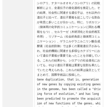
シロアリ、ナタールオオキノコシロアリ）の比較
解析により、全遺伝子の進化過程を推定した。そ
の結果、社会性に関連する遺伝子は、それ以外の
遺伝子と比べて、遺伝子重複を起こしている割合
が有意に多いことが分かった。特に、リポカリン
（個体間の化学的コミュニケーションに関わる機
能をもつ）、セルラーゼ（木材消化と社会的相互
作用）、リゾチーム（社会的免疫と個体間コミュ
ニケーション）、ゲラニルゲラニル二リン酸合成
酵素（社会的防御）では多くの重複遺伝子がみら
れ、社会的機能に関連する多様なカテゴリーにお
いて遺伝子重複が重要であったことを示唆してい
る。これらの結果から、シロアリの社会進化にお
いても、やはり遺伝子重複は重要な役割を果たし
ていたと考えられる。これらの結果は論文として
まとめて、国際学術誌に投稿した。

Gene duplication, that is, generation 
of new genes by copying existing genes 
in the genome, has been called a "driv
ing force of evolution," and has long 
been predicted to promote the acquisit
ion of new functions of the genes, whi