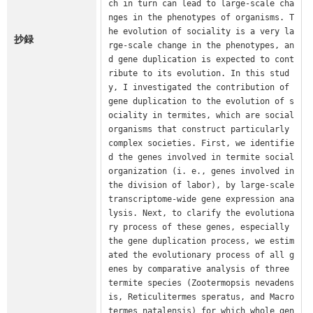
ch in turn can lead to large-scale cha
nges in the phenotypes of organisms. T
he evolution of sociality is a very la
抄録
rge-scale change in the phenotypes, an
d gene duplication is expected to cont
ribute to its evolution. In this stud
y, I investigated the contribution of 
gene duplication to the evolution of s
ociality in termites, which are social 
organisms that construct particularly 
complex societies. First, we identifie
d the genes involved in termite social 
organization (i. e., genes involved in 
the division of labor), by large-scale 
transcriptome-wide gene expression ana
lysis. Next, to clarify the evolutiona
ry process of these genes, especially 
the gene duplication process, we estim
ated the evolutionary process of all g
enes by comparative analysis of three 
termite species (Zootermopsis nevadens
is, Reticulitermes speratus, and Macro
termes natalensis) for which whole gen