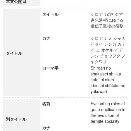
本文公開日
タイトル
シロアリの社会性
進化過程における
遺伝子重複の役割
カナ
シロアリ ノ シャカ
イセイ シンカ カテ
イ ニ オケル イデ
タイトル
ンシ チョウフク ノ
ヤクワリ
ローマ字
Shiroari no
shakaisei shinka
katei ni okeru
idenshi chōfuku no
yakuwari
名前
Evaluating roles of
gene duplication in
the evolution of
別タイトル
termite sociality
カナ