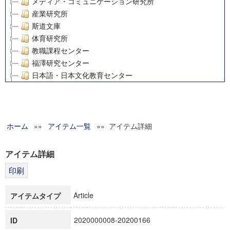
メディア・コミュニケーション研究所
産業研究所
斯道文庫
体育研究所
教職課程センター
福澤研究センター
日本語・日本文化教育センター
アート・センター
外国語教育研究センター
デジタルメディア・コンテンツ統合研究センター
ホーム
»»
グローバルリサーチインスティテュート
アイテム一覧
»» アイテム詳細
塾内助成報告書
科学研究費補助金研究成果報告書
アイテム詳細
21世紀COEプログラム
慶應義塾大学グローバルCOEプログラム市民社会ガバナンス
慶應義塾大学グローバルCOEプログラム論理と感性の先端的
Article
アイテムタイプ
博士課程教育リーディングプログラム「超成熟社会発展のサ
学術雑誌掲載論文等(8)
2020000008-20200166
ID
その他