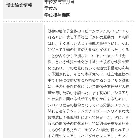
学位授与年月日
博士論文情報
学位名
学位授与機関
既存の遺伝子全体のコピーがゲノムの中につくら
れるという遺伝子重複は「進化の原動力」とも呼
ばれ、全く新しい遺伝子機能の獲得を促し、それ
に伴って生物の性質の大規模な変化をもたしうる
ことが古くから予測されている。生物の「社会
性」という性質の進化は非常に大規模な性質の変
化であり、その進化においても遺伝子重複の寄与
が予測される。そこで本研究では、社会性生物の
中でも特に複雑な社会を構築するシロアリを対象
に、その社会性進化において遺伝子重複がどの程
度寄与したのかを調べた。まず初めに、シロアリ
の社会性に関わる遺伝子を明らかにするために、
シロアリ社会の根幹となっている分業システムに
関わる遺伝子をトランスクリプトームワイドな大
規模遺伝子発現解析によって特定した。次に、そ
れらの遺伝子の進化過程、特に遺伝子重複過程を
明らかにするために、全ゲノム情報が得られてい
る３種のシロアリ（ネバダオオシロアリ、ヤマト