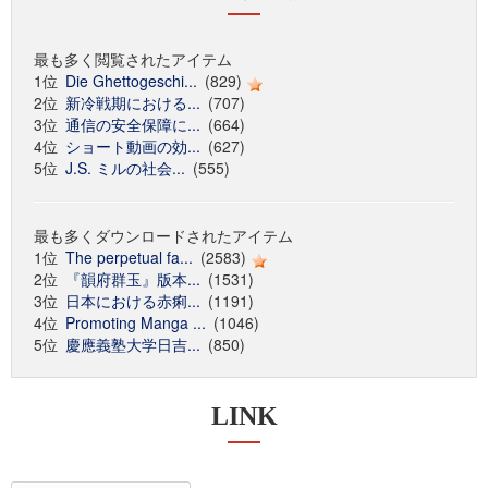
最も多く閲覧されたアイテム
1位
Die Ghettogeschi...
(829)
2位
新冷戦期における...
(707)
3位
通信の安全保障に...
(664)
4位
ショート動画の効...
(627)
5位
J.S. ミルの社会...
(555)
最も多くダウンロードされたアイテム
1位
The perpetual fa...
(2583)
2位
『韻府群玉』版本...
(1531)
3位
日本における赤痢...
(1191)
4位
Promoting Manga ...
(1046)
5位
慶應義塾大学日吉...
(850)
LINK