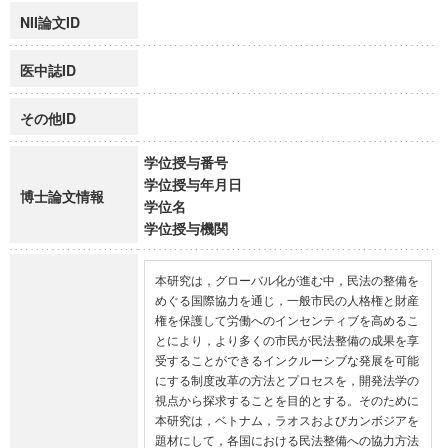
NII論文ID
医中誌ID
その他ID
学位授与番号
学位授与年月日
博士論文情報
学位名
学位授与機関
本研究は，グローバル化が進む中，民法の整備を
めぐる国際協力を通じ，一般市民の人格権と財産
権を保護して労働へのインセンティブを高めるこ
とにより，より多くの市民が民法整備の成果を享
受することができるインクルーシブな発展を可能
にする制度改革の方法とプロセスを，開発法学の
視点から探求することを目的とする。そのために
本研究は，ベトナム，ラオスおよびカンボジアを
題材にして，各国における民法整備への協力方法