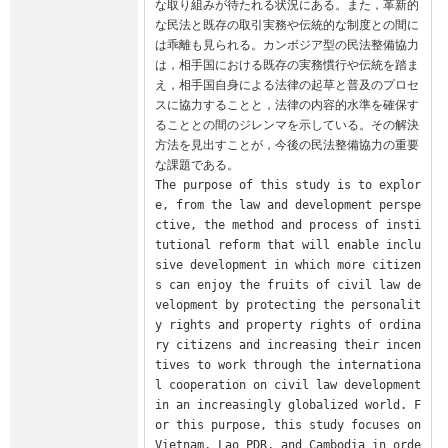
な取り組みが待たれる状況にある。また，革新的
な民法と既存の取引実務や伝統的な制度との間に
は乖離も見られる。カンボジア型の民法整備協力
は，相手国における既存の実務慣行や伝統を踏ま
え，相手国自身による法律の起草と普及のプロセ
スに協力することと，法律の内容的水準を確保す
ることとの間のジレンマを示している。その解決
方法を見出すことが，今後の民法整備協力の重要
な課題である。

The purpose of this study is to explor
e, from the law and development perspe
ctive, the method and process of insti
tutional reform that will enable inclu
sive development in which more citizen
s can enjoy the fruits of civil law de
velopment by protecting the personalit
y rights and property rights of ordina
ry citizens and increasing their incen
tives to work through the internationa
l cooperation on civil law development 
in an increasingly globalized world. F
or this purpose, this study focuses on 
Vietnam, Lao PDR, and Cambodia in orde