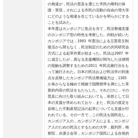
の相違が，民法の普及を通じた市民の権利の保
護・実現，それによる市民の活動の自由の増大等
にどのような相違を生じているかを明らかにする
ことを試みた。

本年度はカンボジアに焦点を当て，民法整備支援
のカンボジア型の特色を考察した。内戦が続いた
カンボジアでは，1993 年憲法による立憲君主制
復活から間もなく，民法制定のための共同研究会
方式による起草作業が始まった。民法は2007 年
に成立したが，異なる支援機関が関与した法律間
の抵触を調整するための2011 年民法施行法をも
って施行された。日本の民法および民法学の到達
点を反映したカンボジア民法整備協力は，1305
か条からなる極めて精緻で国際標準を満たした革
新的内容の民法をもたらした。それだけに，その
普及に向けた取り組みにおいても，依然として日
本の支援が求められており，また，民法の規定を
反映した不動産登記法の起草についても支援が行
われている。その一方で，この民法を国民化し，
カンボジア人の，カンボジア人による，カンボジ
ア人のための民法とするための大学，裁判所，検
察院，弁護士会等，カンボジア国民による自発的