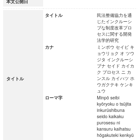
本文公開日
タイトル
民法整備協力を通
じたインクルーシ
ブな制度改革プロ
セスに関する開発
法学的研究
カナ
ミンポウ セイビ キ
ョウリョク オ ツウ
ジタ インクルーシ
ブナ セイド カイカ
ク プロセス ニ カ
ンスル カイハツ ホ
タイトル
ウガクテキ ケンキ
ュウ
ローマ字
Minpō seibi
kyōryoku o tsūjita
inkurūshibuna
seido kaikaku
purosesu ni
kansuru kaihatsu
hōgakuteki kenkyū