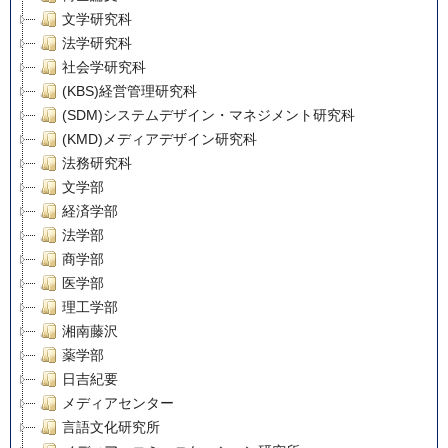
文学研究科
法学研究科
社会学研究科
(KBS)経営管理研究科
(SDM)システムデザイン・マネジメント研究科
(KMD)メディアデザイン研究科
法務研究科
文学部
経済学部
法学部
商学部
医学部
理工学部
湘南藤沢
薬学部
日吉紀要
メディアセンター
言語文化研究所