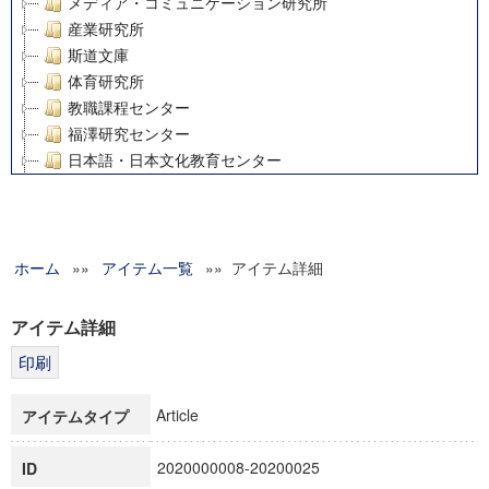
メディア・コミュニケーション研究所
産業研究所
斯道文庫
体育研究所
教職課程センター
福澤研究センター
日本語・日本文化教育センター
アート・センター
外国語教育研究センター
デジタルメディア・コンテンツ統合研究センター
ホーム
»»
グローバルリサーチインスティテュート
アイテム一覧
»» アイテム詳細
塾内助成報告書
科学研究費補助金研究成果報告書
アイテム詳細
21世紀COEプログラム
慶應義塾大学グローバルCOEプログラム市民社会ガバナンス
慶應義塾大学グローバルCOEプログラム論理と感性の先端的
Article
アイテムタイプ
博士課程教育リーディングプログラム「超成熟社会発展のサ
学術雑誌掲載論文等(8)
2020000008-20200025
ID
その他