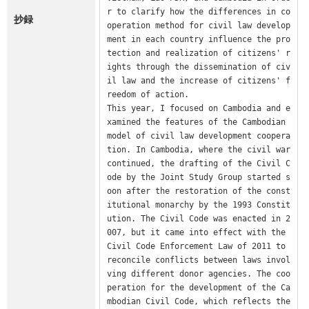
r to clarify how the differences in co
抄録
operation method for civil law develop
ment in each country influence the pro
tection and realization of citizens' r
ights through the dissemination of civ
il law and the increase of citizens' f
reedom of action.

This year, I focused on Cambodia and e
xamined the features of the Cambodian 
model of civil law development coopera
tion. In Cambodia, where the civil war 
continued, the drafting of the Civil C
ode by the Joint Study Group started s
oon after the restoration of the const
itutional monarchy by the 1993 Constit
ution. The Civil Code was enacted in 2
007, but it came into effect with the 
Civil Code Enforcement Law of 2011 to 
reconcile conflicts between laws invol
ving different donor agencies. The coo
peration for the development of the Ca
mbodian Civil Code, which reflects the 