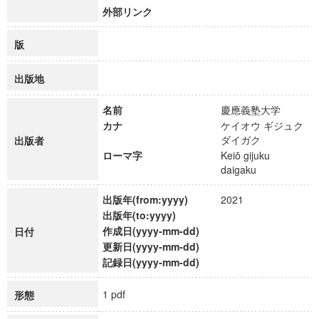
外部リンク
版
出版地
名前
慶應義塾大学
カナ
ケイオウ ギジュク
ダイガク
出版者
ローマ字
Keiō gijuku
daigaku
出版年(from:yyyy)
2021
出版年(to:yyyy)
作成日(yyyy-mm-dd)
日付
更新日(yyyy-mm-dd)
記録日(yyyy-mm-dd)
1 pdf
形態