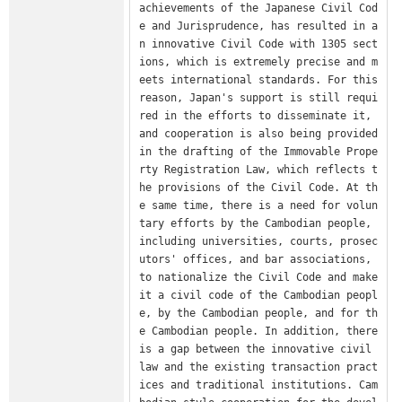
achievements of the Japanese Civil Cod
e and Jurisprudence, has resulted in a
n innovative Civil Code with 1305 sect
ions, which is extremely precise and m
eets international standards. For this 
reason, Japan's support is still requi
red in the efforts to disseminate it, 
and cooperation is also being provided 
in the drafting of the Immovable Prope
rty Registration Law, which reflects t
he provisions of the Civil Code. At th
e same time, there is a need for volun
tary efforts by the Cambodian people, 
including universities, courts, prosec
utors' offices, and bar associations, 
to nationalize the Civil Code and make 
it a civil code of the Cambodian peopl
e, by the Cambodian people, and for th
e Cambodian people. In addition, there 
is a gap between the innovative civil 
law and the existing transaction pract
ices and traditional institutions. Cam