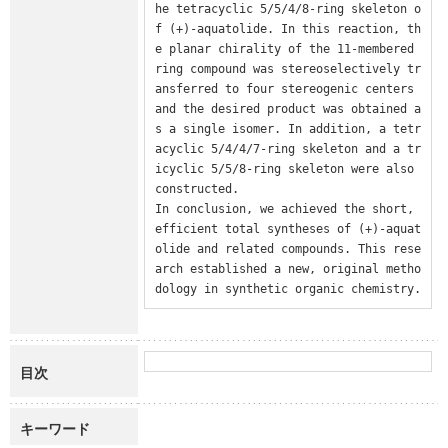
he tetracyclic 5/5/4/8-ring skeleton o
f (+)-aquatolide. In this reaction, th
e planar chirality of the 11-membered 
ring compound was stereoselectively tr
ansferred to four stereogenic centers 
and the desired product was obtained a
s a single isomer. In addition, a tetr
acyclic 5/4/4/7-ring skeleton and a tr
icyclic 5/5/8-ring skeleton were also 
constructed.

In conclusion, we achieved the short, 
efficient total syntheses of (+)-aquat
olide and related compounds. This rese
arch established a new, original metho
dology in synthetic organic chemistry.
目次
キーワード