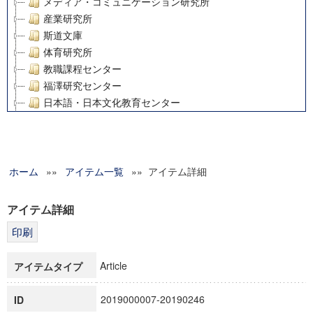
メディア・コミュニケーション研究所
産業研究所
斯道文庫
体育研究所
教職課程センター
福澤研究センター
日本語・日本文化教育センター
アート・センター
外国語教育研究センター
デジタルメディア・コンテンツ統合研究センター
ホーム
»»
グローバルリサーチインスティテュート
アイテム一覧
»» アイテム詳細
塾内助成報告書
科学研究費補助金研究成果報告書
アイテム詳細
21世紀COEプログラム
慶應義塾大学グローバルCOEプログラム市民社会ガバナンス
慶應義塾大学グローバルCOEプログラム論理と感性の先端的
Article
アイテムタイプ
博士課程教育リーディングプログラム「超成熟社会発展のサ
学術雑誌掲載論文等(8)
2019000007-20190246
ID
その他