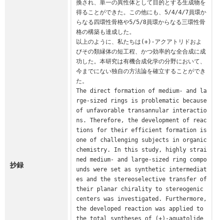
換され、単一の異性体として目的とする生成物を
得ることができた。この他にも、5/4/4/7員環か
らなる四環性骨格や5/5/8員環からなる三環性骨
格の構築も達成した。

以上のように、私たちは(+)-アクアトリドおよ
びその類縁体の短工程、かつ効率的な全合成に成
功した。本研究は有機合成化学の分野において、
今までにない独自の方法論を確立することができ
た。

The direct formation of medium- and la
rge-sized rings is problematic because 
of unfavorable transannular interactio
ns. Therefore, the development of reac
tions for their efficient formation is 
one of challenging subjects in organic 
chemistry. In this study, highly strai
ned medium- and large-sized ring compo
抄録
unds were set as synthetic intermediat
es and the stereoselective transfer of 
their planar chirality to stereogenic 
centers was investigated. Furthermore, 
the developed reaction was applied to 
the total syntheses of (+)-aquatolide 