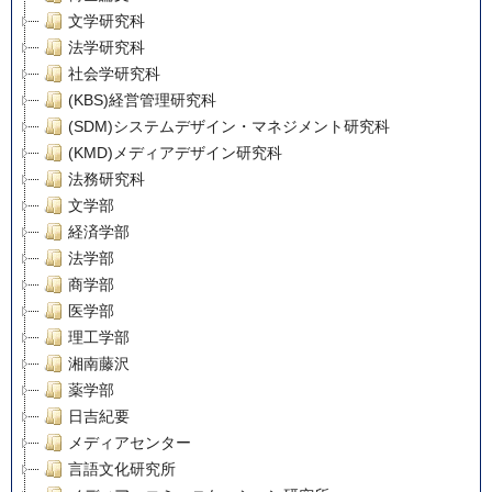
文学研究科
法学研究科
社会学研究科
(KBS)経営管理研究科
(SDM)システムデザイン・マネジメント研究科
(KMD)メディアデザイン研究科
法務研究科
文学部
経済学部
法学部
商学部
医学部
理工学部
湘南藤沢
薬学部
日吉紀要
メディアセンター
言語文化研究所