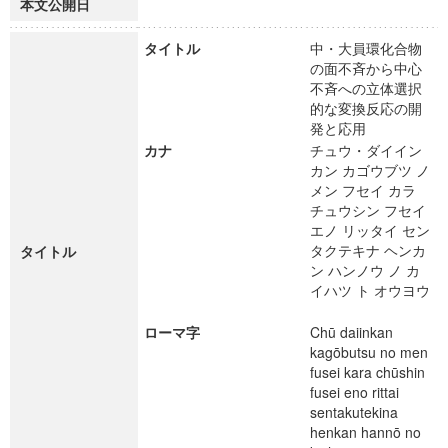
本文公開日
タイトル
中・大員環化合物
の面不斉から中心
不斉への立体選択
的な変換反応の開
発と応用
カナ
チュウ・ダイイン
カン カゴウブツ ノ
メン フセイ カラ
チュウシン フセイ
エノ リッタイ セン
タクテキナ ヘンカ
タイトル
ン ハンノウ ノ カ
イハツ ト オウヨウ
ローマ字
Chū daiinkan
kagōbutsu no men
fusei kara chūshin
fusei eno rittai
sentakutekina
henkan hannō no