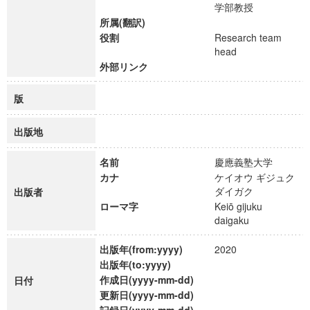
学部教授
所属(翻訳)
役割
Research team
head
外部リンク
版
出版地
名前
慶應義塾大学
カナ
ケイオウ ギジュク
ダイガク
出版者
ローマ字
Keiō gijuku
daigaku
出版年(from:yyyy)
2020
出版年(to:yyyy)
作成日(yyyy-mm-dd)
日付
更新日(yyyy-mm-dd)