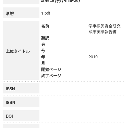
記録日(yyyy-mm-dd)
1 pdf
形態
名前
学事振興資金研究
成果実績報告書
翻訳
巻
号
上位タイトル
年
2019
月
開始ページ
終了ページ
ISSN
ISBN
DOI