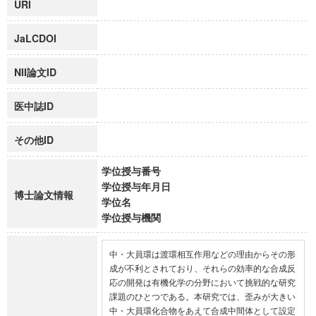
URI
JaLCDOI
NII論文ID
医中誌ID
その他ID
学位授与番号
学位授与年月日
博士論文情報
学位名
学位授与機関
中・大員環は渡環相互作用などの理由からその形
成が不利とされており、それらの効率的な合成反
応の開発は有機化学の分野において挑戦的な研究
課題のひとつである。本研究では、歪みが大きい
中・大員環化合物をあえて合成中間体として設定