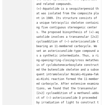
and related compounds.

(+)-Aquatolide is a sesquiterpenoid th
at was isolated from the composite pla
nt in 1989. Its structure consists of 
a unique tetracyclic skeleton containi
ng five contiguous stereogenic center
s. The proposed biosynthesis of (+)-aq
uatolide involves a transannular [2+2] 
cycloaddition of (–)-asteriscunolide C 
bearing an 11-membered carbocycle. We 
set an asteriscunolide-type compound a
s a synthetic intermediate. Thus, a ri
ng-opening/ring-closing/cross metathes
is of cyclobutenecarboxylate construct
ed the butenolide skeleton and a subse
quent intramolecular Nozaki–Hiyama–Tak
ai–Kishi reaction formed the 11-member
ed carbocycle. After extensive examina
tions, we found that the transannular 
[2+2] cycloaddition of a methanol-addu
ct of (–)-asteriscunolide D proceeded 
by irradiation of light to construct t