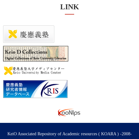
LINK
KeiO Associated Repository of Academic resources ( KOARA ) -2008-