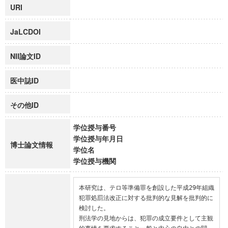
URI
JaLCDOI
NII論文ID
医中誌ID
その他ID
学位授与番号
学位授与年月日
博士論文情報
学位名
学位授与機関
本研究は、テロ等準備罪を創設した平成29年組織
犯罪処罰法改正に対する批判的な見解を批判的に
検討した。

刑法学の見地からは、犯罪の成立要件として主観