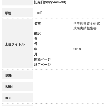
記録日(yyyy-mm-dd)
1 pdf
形態
名前
学事振興資金研究
成果実績報告書
翻訳
巻
号
上位タイトル
年
2018
月
開始ページ
終了ページ
ISSN
ISBN
DOI