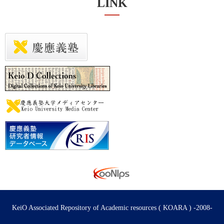
LINK
KeiO Associated Repository of Academic resources ( KOARA ) -2008-