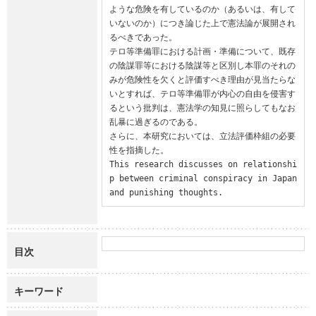
ような危険を有しているのか（あるいは、有して
いないのか）につき論じた上で憲法論が展開され
るべきであった。

テロ等準備罪における計画・準備について、既存
の陰謀罪等における陰謀等と区別し本罪のそれの
みが危険性を欠くと評価すべき理由が見当たらな
いとすれば、テロ等準備罪が内心の自由を侵害す
るという批判は、憲法学の知見に照らしてもなお
乱暴に過ぎるのである。

さらに、本研究においては、立法評価枠組の必要
性を指摘した。

This research discusses on relationshi
p between criminal conspiracy in Japan 
and punishing thoughts.
目次
キーワード