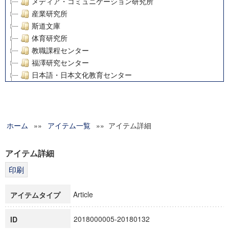
メディア・コミュニケーション研究所
産業研究所
斯道文庫
体育研究所
教職課程センター
福澤研究センター
日本語・日本文化教育センター
アート・センター
外国語教育研究センター
デジタルメディア・コンテンツ統合研究センター
ホーム
»»
グローバルリサーチインスティテュート
アイテム一覧
»» アイテム詳細
塾内助成報告書
科学研究費補助金研究成果報告書
アイテム詳細
21世紀COEプログラム
慶應義塾大学グローバルCOEプログラム市民社会ガバナンス
慶應義塾大学グローバルCOEプログラム論理と感性の先端的
Article
アイテムタイプ
博士課程教育リーディングプログラム「超成熟社会発展のサ
学術雑誌掲載論文等(8)
2018000005-20180132
ID
その他