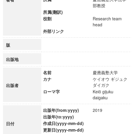
部教授
所属(翻訳)
役割
Research team
head
外部リンク
版
出版地
名前
慶應義塾大学
カナ
ケイオウ ギジュク
ダイガク
出版者
ローマ字
Keiō gijuku
daigaku
出版年(from:yyyy)
2019
出版年(to:yyyy)
作成日(yyyy-mm-dd)
日付
更新日(yyyy-mm-dd)