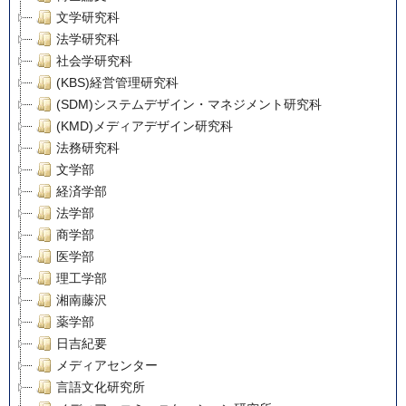
文学研究科
法学研究科
社会学研究科
(KBS)経営管理研究科
(SDM)システムデザイン・マネジメント研究科
(KMD)メディアデザイン研究科
法務研究科
文学部
経済学部
法学部
商学部
医学部
理工学部
湘南藤沢
薬学部
日吉紀要
メディアセンター
言語文化研究所