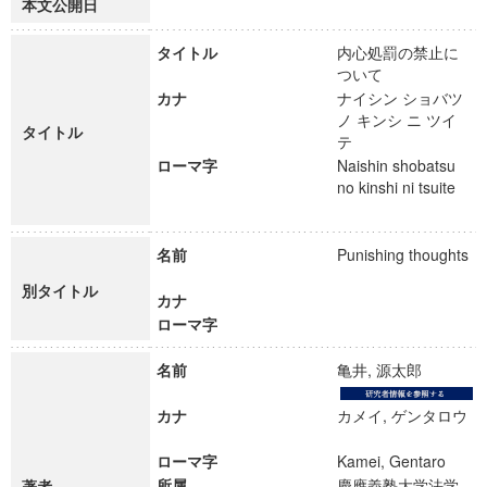
本文公開日
タイトル
内心処罰の禁止に
ついて
カナ
ナイシン ショバツ
ノ キンシ ニ ツイ
タイトル
テ
ローマ字
Naishin shobatsu
no kinshi ni tsuite
名前
Punishing thoughts
別タイトル
カナ
ローマ字
名前
亀井, 源太郎
カナ
カメイ, ゲンタロウ
ローマ字
Kamei, Gentaro
所属
慶應義塾大学法学
著者