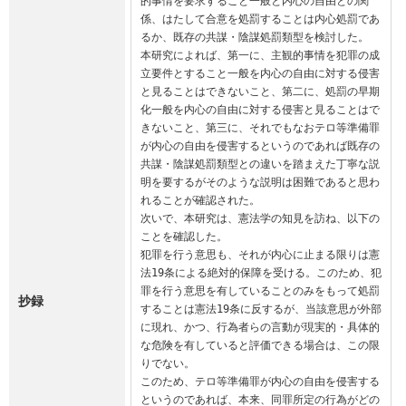
的事情を要求すること一般と内心の自由との関
係、はたして合意を処罰することは内心処罰であ
るか、既存の共謀・陰謀処罰類型を検討した。

本研究によれば、第一に、主観的事情を犯罪の成
立要件とすること一般を内心の自由に対する侵害
と見ることはできないこと、第二に、処罰の早期
化一般を内心の自由に対する侵害と見ることはで
きないこと、第三に、それでもなおテロ等準備罪
が内心の自由を侵害するというのであれば既存の
共謀・陰謀処罰類型との違いを踏まえた丁寧な説
明を要するがそのような説明は困難であると思わ
れることが確認された。

次いで、本研究は、憲法学の知見を訪ね、以下の
ことを確認した。

犯罪を行う意思も、それが内心に止まる限りは憲
法19条による絶対的保障を受ける。このため、犯
罪を行う意思を有していることのみをもって処罰
抄録
することは憲法19条に反するが、当該意思が外部
に現れ、かつ、行為者らの言動が現実的・具体的
な危険を有していると評価できる場合は、この限
りでない。

このため、テロ等準備罪が内心の自由を侵害する
というのであれば、本来、同罪所定の行為がどの