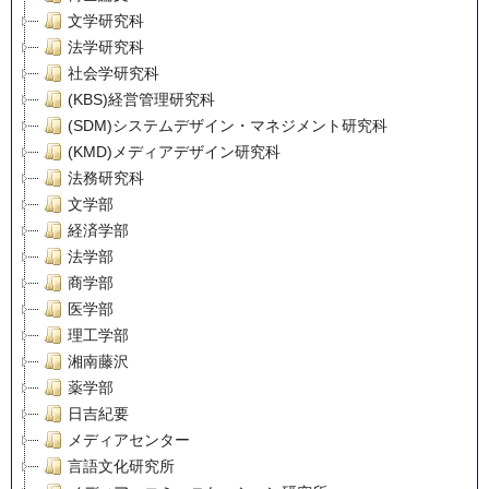
文学研究科
法学研究科
社会学研究科
(KBS)経営管理研究科
(SDM)システムデザイン・マネジメント研究科
(KMD)メディアデザイン研究科
法務研究科
文学部
経済学部
法学部
商学部
医学部
理工学部
湘南藤沢
薬学部
日吉紀要
メディアセンター
言語文化研究所