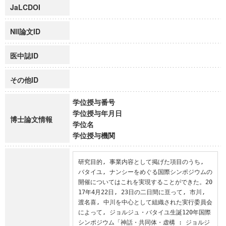
JaLCDOI
NII論文ID
医中誌ID
その他ID
学位授与番号
学位授与年月日
博士論文情報
学位名
学位授与機関
研究目的, 事業内容として掲げた項目のうち, 
バタイユ, ナンシーをめぐる国際シンポジウムの
開催についてはこれを実現することができた。20
17年4月22日, 23日の二日間に亘って, 市川, 
渡名喜, 中川を中心として組織された実行委員会
によって, ジョルジュ・バタイユ生誕120年国際
シンポジウム「神話・共同体・虚構 : ジョルジ