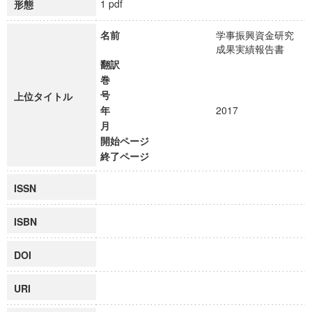
1 pdf
形態
名前
学事振興資金研究
成果実績報告書
翻訳
巻
号
上位タイトル
年
2017
月
開始ページ
終了ページ
ISSN
ISBN
DOI
URI