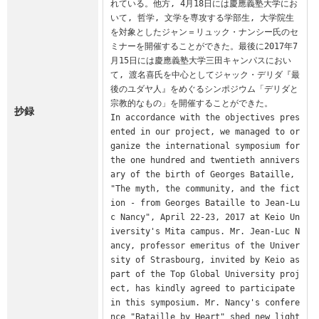
れている。他方, 4月18日には慶應義塾大学にお
いて, 哲学, 文学を専攻する学部生, 大学院生
を対象としたジャン＝リュック・ナンシー氏のセ
ミナーを開催することができた。最後に2017年7
月15日には慶應義塾大学三田キャンパスにおい
て, 渡名喜氏を中心としてジャック・デリダ『最
後のユダヤ人』をめぐるシンポジウム「デリダと
宗教的なもの」を開催することができた。

抄録
In accordance with the objectives pres
ented in our project, we managed to or
ganize the international symposium for 
the one hundred and twentieth annivers
ary of the birth of Georges Bataille, 
"The myth, the community, and the fict
ion - from Georges Bataille to Jean-Lu
c Nancy", April 22-23, 2017 at Keio Un
iversity's Mita campus. Mr. Jean-Luc N
ancy, professor emeritus of the Univer
sity of Strasbourg, invited by Keio as 
part of the Top Global University proj
ect, has kindly agreed to participate 
in this symposium. Mr. Nancy's confere
nce "Bataille by Heart" shed new light 