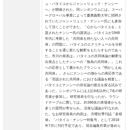
ュ・バタイユからジャン＝リュック・ナンシー
へ」が開催された。同シンポジウムには, スーパ
ーグローバル事業によって慶應義塾大学に招聘さ
れていたジャン＝リュック・ナンシー氏にも参加
して頂くことができた。「心からバタイユを」と
題されたナンシー氏の講演は, バタイユが1940
年代に考察した「共同体を持たない人々の共同
体」の問題に, バタイユのエクリチュールを分析
することを通じ新たな解釈をもたらすものであっ
た。市川の発表は, バタイユの共同体論の解釈を
出発点としたナンシーの『無為の共同体』, これ
への応答として書かれたブランショ『明かしえぬ
共同体』, さらにナンシーの側からの再応答であ
る『否認された共同体』における議論を精査し, 
バタイユとナンシーの存在論の接点を探る試みで
あった。シンポジウムには上記4名以外に7名の研
究者が参加し, 研究発表を行なったが, ラウン
ドテーブルに際しては, 約300名の来場者からも
多くの質問が寄せられ, 活発な議論が行なわれ
た。なお研究発表の内容は, 月曜社季刊誌『多様
体』「バタイユ・ナンシー特集号」として2018
年7月に刊行予定であり, 現在編集作業が進めら