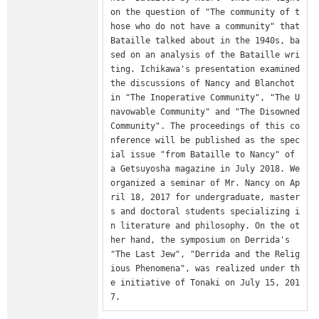
on the question of "The community of t
hose who do not have a community" that 
Bataille talked about in the 1940s, ba
sed on an analysis of the Bataille wri
ting. Ichikawa's presentation examined 
the discussions of Nancy and Blanchot 
in "The Inoperative Community", "The U
navowable Community" and "The Disowned 
Community". The proceedings of this co
nference will be published as the spec
ial issue "from Bataille to Nancy" of 
a Getsuyosha magazine in July 2018. We 
organized a seminar of Mr. Nancy on Ap
ril 18, 2017 for undergraduate, master
s and doctoral students specializing i
n literature and philosophy. On the ot
her hand, the symposium on Derrida's 
"The Last Jew", "Derrida and the Relig
ious Phenomena", was realized under th
e initiative of Tonaki on July 15, 201
7.