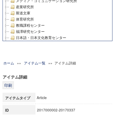
メディア・コミュニケーション研究所
産業研究所
斯道文庫
体育研究所
教職課程センター
福澤研究センター
日本語・日本文化教育センター
アート・センター
外国語教育研究センター
デジタルメディア・コンテンツ統合研究センター
ホーム
»»
グローバルリサーチインスティテュート
アイテム一覧
»» アイテム詳細
塾内助成報告書
科学研究費補助金研究成果報告書
アイテム詳細
21世紀COEプログラム
慶應義塾大学グローバルCOEプログラム市民社会ガバナンス
慶應義塾大学グローバルCOEプログラム論理と感性の先端的
Article
アイテムタイプ
博士課程教育リーディングプログラム「超成熟社会発展のサ
学術雑誌掲載論文等(8)
2017000002-20170337
ID
その他