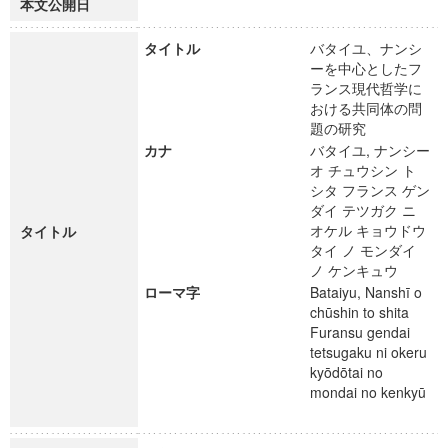
本文公開日
タイトル
バタイユ、ナンシ
ーを中心としたフ
ランス現代哲学に
おける共同体の問
題の研究
カナ
バタイユ, ナンシー
オ チュウシン ト
シタ フランス ゲン
ダイ テツガク ニ
オケル キョウドウ
タイトル
タイ ノ モンダイ
ノ ケンキュウ
ローマ字
Bataiyu, Nanshī o
chūshin to shita
Furansu gendai
tetsugaku ni okeru
kyōdōtai no
mondai no kenkyū