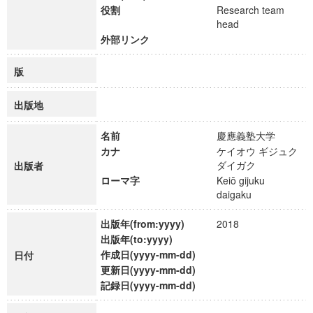
役割
Research team
head
外部リンク
版
出版地
名前
慶應義塾大学
カナ
ケイオウ ギジュク
ダイガク
出版者
ローマ字
Keiō gijuku
daigaku
出版年(from:yyyy)
2018
出版年(to:yyyy)
作成日(yyyy-mm-dd)
日付
更新日(yyyy-mm-dd)
記録日(yyyy-mm-dd)