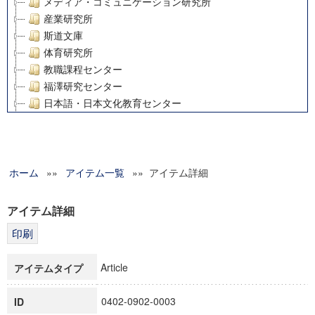
メディア・コミュニケーション研究所
産業研究所
斯道文庫
体育研究所
教職課程センター
福澤研究センター
日本語・日本文化教育センター
アート・センター
外国語教育研究センター
デジタルメディア・コンテンツ統合研究センター
ホーム
»»
グローバルリサーチインスティテュート
アイテム一覧
»» アイテム詳細
塾内助成報告書
科学研究費補助金研究成果報告書
アイテム詳細
21世紀COEプログラム
慶應義塾大学グローバルCOEプログラム市民社会ガバナンス
慶應義塾大学グローバルCOEプログラム論理と感性の先端的
Article
アイテムタイプ
博士課程教育リーディングプログラム「超成熟社会発展のサ
学術雑誌掲載論文等(8)
0402-0902-0003
ID
その他