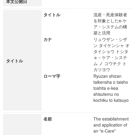
本文公開日
タイトル
流産・死産体験者
を対象としたe-ケ
ア・システムの構
築と活用
カナ
リュウザン・シザ
ン タイケンシャ オ
タイショウ トシタ
ｅ－ケア・システ
タイトル
ム ノ コウチク ト
カツヨウ
ローマ字
Ryuzan shizan
taikensha o taisho
toshita e-kea
shisutemu no
kochiku to katsuyo
名前
The establishment
and application of
an "e-Care"