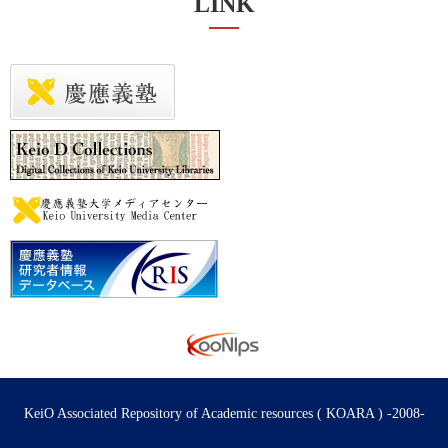
LINK
KeiO Associated Repository of Academic resources ( KOARA ) -2008-