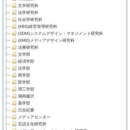
文学研究科
法学研究科
社会学研究科
(KBS)経営管理研究科
(SDM)システムデザイン・マネジメント研究科
(KMD)メディアデザイン研究科
法務研究科
文学部
経済学部
法学部
商学部
医学部
理工学部
湘南藤沢
薬学部
日吉紀要
メディアセンター
言語文化研究所