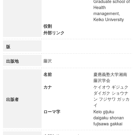
Graduate school of
Health
management,
Keiko University
役割
外部リンク
版
藤沢
出版地
名前
慶應義塾大学湘南
藤沢学会
カナ
ケイオウ ギジュク
ダイガク ショウナ
ン フジサワ ガッカ
出版者
イ
ローマ字
Keio gijuku
daigaku shonan
fujisawa gakkai