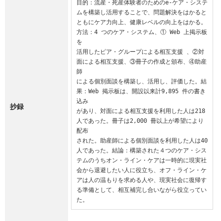
目的：流産・死産体験者のためのe-ケア・システ
ムを構築し活用することで、問題解決をはかると

ともにケア力向上、健康レベルの向上をはかる。
方法：4 つのケア・システム、① Web 上掲示板
を

活用したピア・グループによる相互支援 、②対
面による相互支援、③冊子の作成と頒布、④助産
師

による個別面談を構築し、活用し、評価した。結
果：Web 掲示板は、開設以来計9,895 件の書き
込み

抄録
があり、対面による相互支援を利用した人は218 
人であった。冊子は2,000 冊以上が希望により
配布

された。助産師による個別面談を利用した人は40 
人であった。結論：構築された４つのケア・シス

テムのうちオン・ライン・ケアは一時的に現実社
会から退避したい人に役立ち、オフ・ライン・ケ

アは人の温もりを求める人や、現実社会に復帰す
る準備として、相互補完し合いながら役立ってい
た。