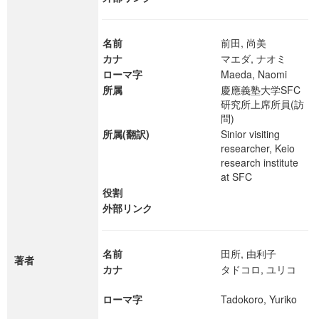
名前
前田, 尚美
カナ
マエダ, ナオミ
ローマ字
Maeda, Naomi
所属
慶應義塾大学SFC
研究所上席所員(訪
問)
所属(翻訳)
Sinior visiting
researcher, Keio
research institute
at SFC
役割
外部リンク
名前
田所, 由利子
著者
カナ
タドコロ, ユリコ
ローマ字
Tadokoro, Yuriko