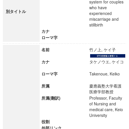
system for couples
who have
別タイトル
experienced
miscarriage and
stillbirth
カナ
ローマ字
名前
竹ノ上, ケイ子
カナ
タケノウエ, ケイコ
ローマ字
Takenoue, Keiko
所属
慶應義塾大学看護
医療学部教授
所属(翻訳)
Professor, Faculty
of Nursing and
medical care, Keio
University
役割
外部リンク