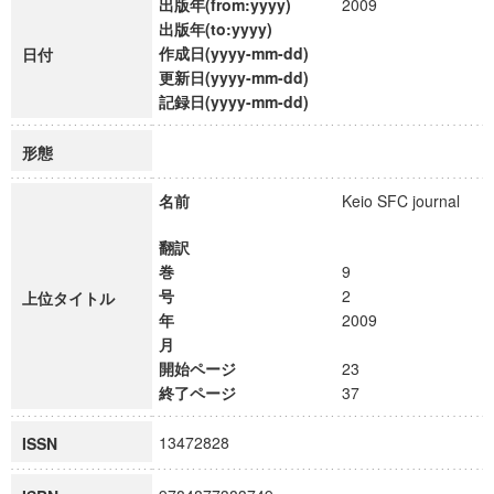
出版年(from:yyyy)
2009
出版年(to:yyyy)
作成日(yyyy-mm-dd)
日付
更新日(yyyy-mm-dd)
記録日(yyyy-mm-dd)
形態
名前
Keio SFC journal
翻訳
巻
9
号
2
上位タイトル
年
2009
月
開始ページ
23
終了ページ
37
13472828
ISSN