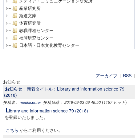
メディア・コミュニケーション研究所
産業研究所
斯道文庫
体育研究所
教職課程センター
福澤研究センター
日本語・日本文化教育センター
アート・センター
外国語教育研究センター
デジタルメディア・コンテンツ統合研究センター
グローバルリサーチインスティテュート
|
アーカイブ
|
RSS
|
お知らせ
塾内助成報告書
お知らせ
: 新着タイトル：Library and information science 79
科学研究費補助金研究成果報告書
(2018)
21世紀COEプログラム
(
)
投稿者 :
mediacenter
投稿日時： 2019-09-03 09:49:50
1157 ヒット
慶應義塾大学グローバルCOEプログラム市民社会ガバナンス
L
ibrary and information science 79 (2018)
慶應義塾大学グローバルCOEプログラム論理と感性の先端的
を登録いたしました。
博士課程教育リーディングプログラム「超成熟社会発展のサ
学術雑誌掲載論文等(8)
こちら
からご利用ください。
その他