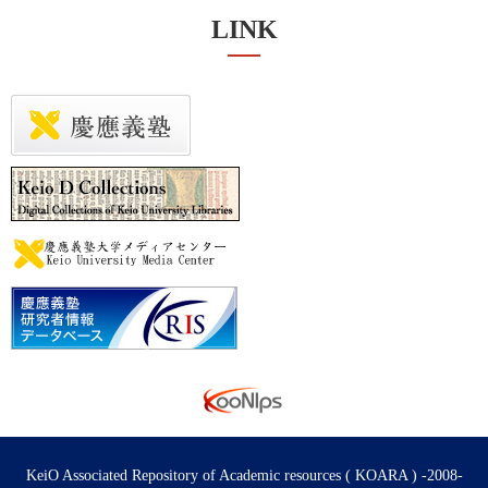
LINK
KeiO Associated Repository of Academic resources ( KOARA ) -2008-