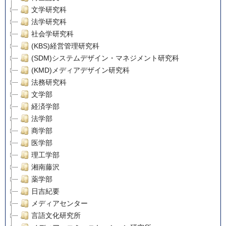
文学研究科
法学研究科
社会学研究科
(KBS)経営管理研究科
(SDM)システムデザイン・マネジメント研究科
(KMD)メディアデザイン研究科
法務研究科
文学部
経済学部
法学部
商学部
医学部
理工学部
湘南藤沢
薬学部
日吉紀要
メディアセンター
言語文化研究所