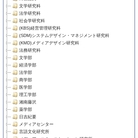
文学研究科
法学研究科
社会学研究科
(KBS)経営管理研究科
(SDM)システムデザイン・マネジメント研究科
(KMD)メディアデザイン研究科
法務研究科
文学部
経済学部
法学部
商学部
医学部
理工学部
湘南藤沢
薬学部
日吉紀要
メディアセンター
言語文化研究所