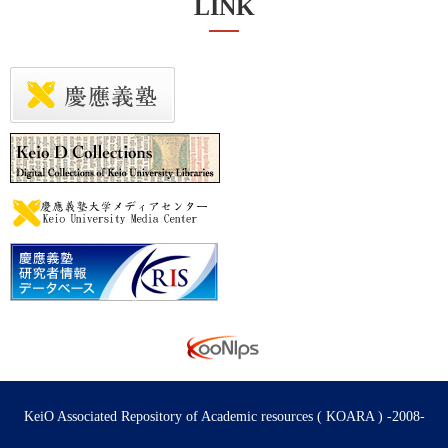
LINK
KeiO Associated Repository of Academic resources ( KOARA ) -2008-