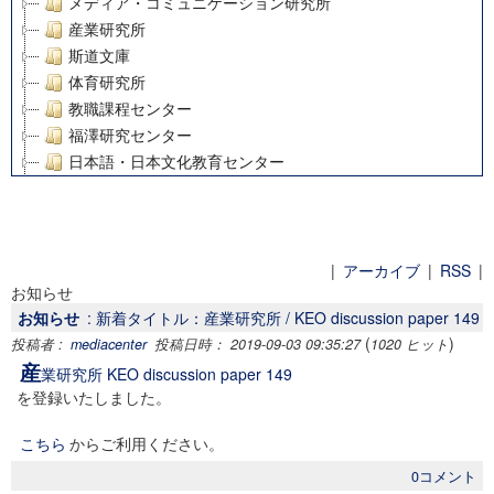
メディア・コミュニケーション研究所
産業研究所
斯道文庫
体育研究所
教職課程センター
福澤研究センター
日本語・日本文化教育センター
アート・センター
外国語教育研究センター
デジタルメディア・コンテンツ統合研究センター
グローバルリサーチインスティテュート
|
アーカイブ
|
RSS
|
お知らせ
塾内助成報告書
お知らせ
: 新着タイトル：産業研究所 / KEO discussion paper 149
科学研究費補助金研究成果報告書
(
)
投稿者 :
mediacenter
投稿日時： 2019-09-03 09:35:27
1020 ヒット
21世紀COEプログラム
産
業研究所 KEO discussion paper 149
慶應義塾大学グローバルCOEプログラム市民社会ガバナンス
を登録いたしました。
慶應義塾大学グローバルCOEプログラム論理と感性の先端的
博士課程教育リーディングプログラム「超成熟社会発展のサ
こちら
からご利用ください。
学術雑誌掲載論文等(8)
0コメント
その他