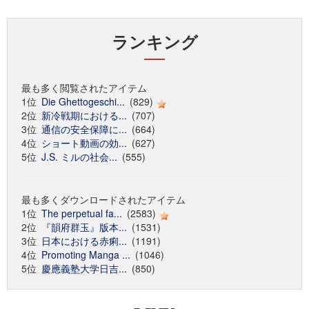
ランキング
最も多く閲覧されたアイテム
1位
Die Ghettogeschi...
(829)
2位
新冷戦期における...
(707)
3位
通信の安全保障に...
(664)
4位
ショート動画の効...
(627)
5位
J.S. ミルの社会...
(555)
最も多くダウンロードされたアイテム
1位
The perpetual fa...
(2583)
2位
『韻府群玉』版本...
(1531)
3位
日本における赤痢...
(1191)
4位
Promoting Manga ...
(1046)
5位
慶應義塾大学日吉...
(850)