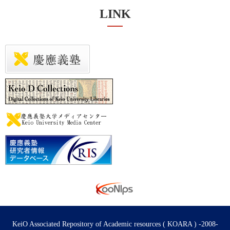
LINK
KeiO Associated Repository of Academic resources ( KOARA ) -2008-