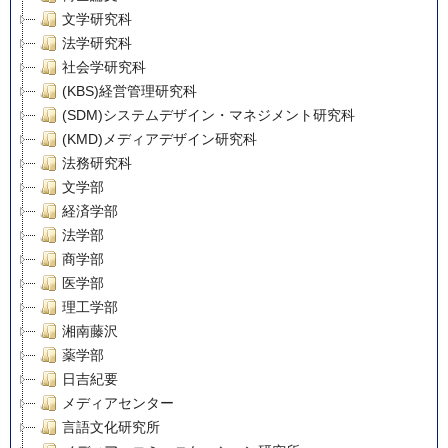
文学研究科
法学研究科
社会学研究科
(KBS)経営管理研究科
(SDM)システムデザイン・マネジメント研究科
(KMD)メディアデザイン研究科
法務研究科
文学部
経済学部
法学部
商学部
医学部
理工学部
湘南藤沢
薬学部
日吉紀要
メディアセンター
言語文化研究所