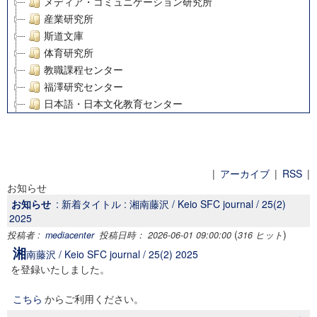
メディア・コミュニケーション研究所
産業研究所
斯道文庫
体育研究所
教職課程センター
福澤研究センター
日本語・日本文化教育センター
アート・センター
外国語教育研究センター
デジタルメディア・コンテンツ統合研究センター
グローバルリサーチインスティテュート
|
アーカイブ
|
RSS
|
お知らせ
塾内助成報告書
お知らせ
: 新着タイトル : 湘南藤沢 / Keio SFC journal / 25(2)
科学研究費補助金研究成果報告書
2025
21世紀COEプログラム
(
)
投稿者 :
mediacenter
投稿日時： 2026-06-01 09:00:00
316 ヒット
慶應義塾大学グローバルCOEプログラム市民社会ガバナンス
湘
南藤沢 / Keio SFC journal / 25(2) 2025
慶應義塾大学グローバルCOEプログラム論理と感性の先端的
を登録いたしました。
博士課程教育リーディングプログラム「超成熟社会発展のサ
学術雑誌掲載論文等(8)
こちら
からご利用ください。
その他