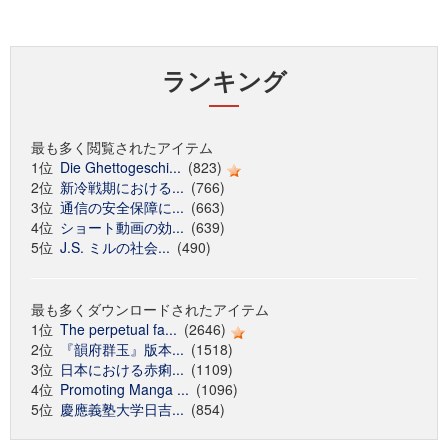
ランキング
最も多く閲覧されたアイテム
1位
Die Ghettogeschi...
(823)
2位
新冷戦期における...
(766)
3位
通信の安全保障に...
(663)
4位
ショート動画の効...
(639)
5位
J.S. ミルの社会...
(490)
最も多くダウンロードされたアイテム
1位
The perpetual fa...
(2646)
2位
『韻府群玉』版本...
(1518)
3位
日本における赤痢...
(1109)
4位
Promoting Manga ...
(1096)
5位
慶應義塾大学日吉...
(854)