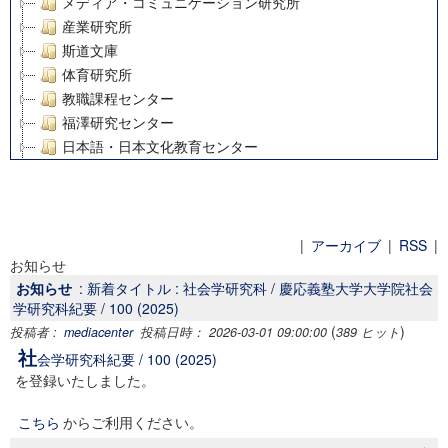
メディア・コミュニケーション研究所
産業研究所
斯道文庫
体育研究所
教職課程センター
福澤研究センター
日本語・日本文化教育センター
アート・センター
外国語教育研究センター
デジタルメディア・コンテンツ統合研究センター
グローバルリサーチインスティテュート
|
アーカイブ
|
RSS
|
お知らせ
塾内助成報告書
お知らせ
: 新着タイトル : 社会学研究科 / 慶応義塾大学大学院社会
科学研究費補助金研究成果報告書
学研究科紀要 / 100 (2025)
21世紀COEプログラム
(
)
投稿者 :
mediacenter
投稿日時： 2026-03-01 09:00:00
389 ヒット
慶應義塾大学グローバルCOEプログラム市民社会ガバナンス
社
会学研究科紀要 / 100 (2025)
慶應義塾大学グローバルCOEプログラム論理と感性の先端的
を登録いたしました。
博士課程教育リーディングプログラム「超成熟社会発展のサ
学術雑誌掲載論文等(8)
こちら
からご利用ください。
その他