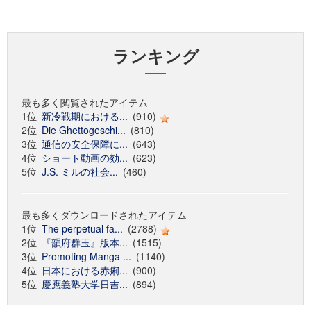
ランキング
最も多く閲覧されたアイテム
1位
新冷戦期における...
(910)
2位
Die Ghettogeschi...
(810)
3位
通信の安全保障に...
(643)
4位
ショート動画の効...
(623)
5位
J.S. ミルの社会...
(460)
最も多くダウンロードされたアイテム
1位
The perpetual fa...
(2788)
2位
『韻府群玉』版本...
(1515)
3位
Promoting Manga ...
(1140)
4位
日本における赤痢...
(900)
5位
慶應義塾大学日吉...
(894)