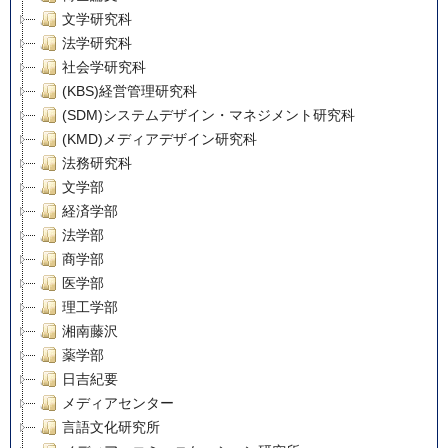
文学研究科
法学研究科
社会学研究科
(KBS)経営管理研究科
(SDM)システムデザイン・マネジメント研究科
(KMD)メディアデザイン研究科
法務研究科
文学部
経済学部
法学部
商学部
医学部
理工学部
湘南藤沢
薬学部
日吉紀要
メディアセンター
言語文化研究所