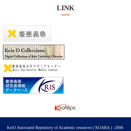
LINK
KeiO Associated Repository of Academic resources ( KOARA ) -2008-