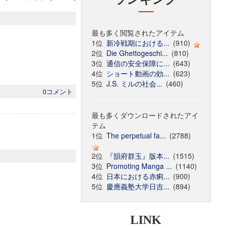
最も多く閲覧されたアイテム
1位
新冷戦期における...
(910)
2位
Die Ghettogeschi...
(810)
3位
通信の安全保障に...
(643)
4位
ショート動画の効...
(623)
5位
J.S. ミルの社会...
(460)
0コメント
最も多くダウンロードされたアイ
テム
1位
The perpetual fa...
(2788)
2位
『韻府群玉』版本...
(1515)
3位
Promoting Manga ...
(1140)
4位
日本における赤痢...
(900)
5位
慶應義塾大学日吉...
(894)
LINK