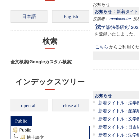
お知らせ
お知らせ
: 新着タイトル :
投稿者 :
mediacenter
投稿日
法
学部/法學研究/ 2025 /
を登録いたしました。
検索
こちら
からご利用く
全文検索(Googleカスタム検索)
インデックスツリー
お知らせ
新着タイトル : 法学部 / 法
open all
close all
新着タイトル : 産業研究所 /
新着タイトル : 文学部 /
Public
新着タイトル : 日吉紀要 
Public
新着タイトル : 法学研究
博士論文