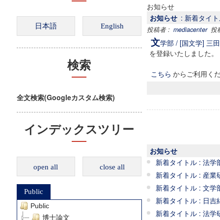
お知らせ
お知らせ
: 新着タイトル 
投稿者 :
mediacenter
投稿日
文
学部 / [国文学] 三田國
を登録いたしました。
検索
こちら
からご利用く
全文検索(Googleカスタム検索)
インデックスツリー
お知らせ
新着タイトル : 法学部 / 法
open all
close all
新着タイトル : 産業研究所 /
新着タイトル : 文学部 /
Public
新着タイトル : 日吉紀要 
Public
新着タイトル : 法学研究
博士論文