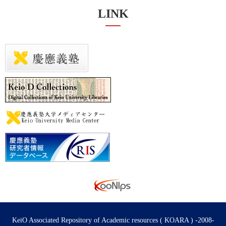
LINK
KeiO Associated Repository of Academic resources ( KOARA ) -2008-