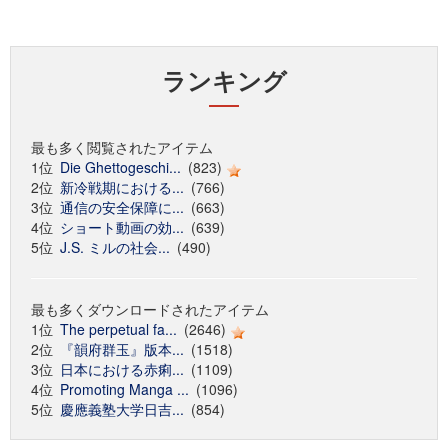
ランキング
最も多く閲覧されたアイテム
1位
Die Ghettogeschi...
(823)
2位
新冷戦期における...
(766)
3位
通信の安全保障に...
(663)
4位
ショート動画の効...
(639)
5位
J.S. ミルの社会...
(490)
最も多くダウンロードされたアイテム
1位
The perpetual fa...
(2646)
2位
『韻府群玉』版本...
(1518)
3位
日本における赤痢...
(1109)
4位
Promoting Manga ...
(1096)
5位
慶應義塾大学日吉...
(854)