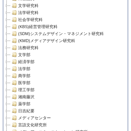
文学研究科
法学研究科
社会学研究科
(KBS)経営管理研究科
(SDM)システムデザイン・マネジメント研究科
(KMD)メディアデザイン研究科
法務研究科
文学部
経済学部
法学部
商学部
医学部
理工学部
湘南藤沢
薬学部
日吉紀要
メディアセンター
言語文化研究所