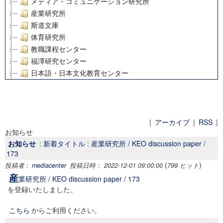
メディア・コミュニケーション研究所
産業研究所
斯道文庫
体育研究所
教職課程センター
福澤研究センター
日本語・日本文化教育センター
アート・センター
外国語教育研究センター
デジタルメディア・コンテンツ統合研究センター
グローバルリサーチインスティテュート
|
アーカイブ
|
RSS
|
お知らせ
塾内助成報告書
お知らせ
: 新着タイトル : 産業研究所 / KEO discussion paper /
科学研究費補助金研究成果報告書
173
21世紀COEプログラム
(
)
投稿者 :
mediacenter
投稿日時： 2022-12-01 09:00:00
799 ヒット
慶應義塾大学グローバルCOEプログラム市民社会ガバナンス
産
業研究所 / KEO discussion paper / 173
慶應義塾大学グローバルCOEプログラム論理と感性の先端的
を登録いたしました。
博士課程教育リーディングプログラム「超成熟社会発展のサ
学術雑誌掲載論文等(8)
こちら
からご利用ください。
その他