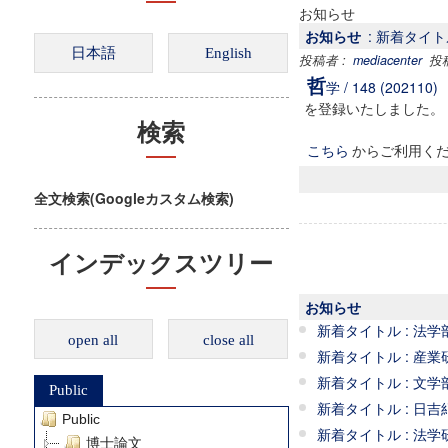
お知らせ
お知らせ
: 新着タイトル :
投稿者 :
mediacenter
投稿日
哲
学 / 148 (202110)
を登録いたしました。
検索
こちら
からご利用く
全文検索(Googleカスタム検索)
インデックスツリー
お知らせ
新着タイトル : 法学部 / 法
open all
close all
新着タイトル : 産業研究所 /
新着タイトル : 文学部 /
Public
新着タイトル : 日吉紀要 
Public
新着タイトル : 法学研究
博士論文