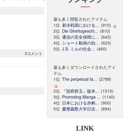
最も多く閲覧されたアイテム
1位
新冷戦期における...
(910)
2位
Die Ghettogeschi...
(810)
3位
通信の安全保障に...
(643)
4位
ショート動画の効...
(623)
5位
J.S. ミルの社会...
(460)
0コメント
最も多くダウンロードされたアイ
テム
1位
The perpetual fa...
(2788)
2位
『韻府群玉』版本...
(1515)
3位
Promoting Manga ...
(1140)
4位
日本における赤痢...
(900)
5位
慶應義塾大学日吉...
(894)
LINK