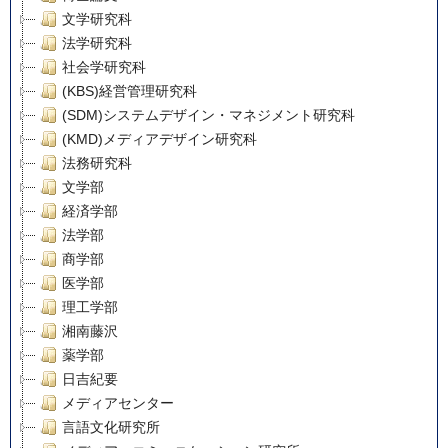
文学研究科
法学研究科
社会学研究科
(KBS)経営管理研究科
(SDM)システムデザイン・マネジメント研究科
(KMD)メディアデザイン研究科
法務研究科
文学部
経済学部
法学部
商学部
医学部
理工学部
湘南藤沢
薬学部
日吉紀要
メディアセンター
言語文化研究所