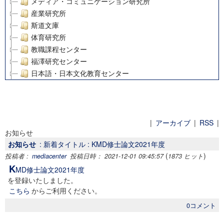
メディア・コミュニケーション研究所
産業研究所
斯道文庫
体育研究所
教職課程センター
福澤研究センター
日本語・日本文化教育センター
アート・センター
外国語教育研究センター
デジタルメディア・コンテンツ統合研究センター
グローバルリサーチインスティテュート
|
アーカイブ
|
RSS
|
お知らせ
塾内助成報告書
お知らせ
: 新着タイトル : KMD修士論文2021年度
科学研究費補助金研究成果報告書
(
)
投稿者 :
mediacenter
投稿日時： 2021-12-01 09:45:57
1873 ヒット
21世紀COEプログラム
K
MD修士論文2021年度
慶應義塾大学グローバルCOEプログラム市民社会ガバナンス
を登録いたしました。
慶應義塾大学グローバルCOEプログラム論理と感性の先端的
こちら
からご利用ください。
博士課程教育リーディングプログラム「超成熟社会発展のサ
0コメント
学術雑誌掲載論文等(8)
その他