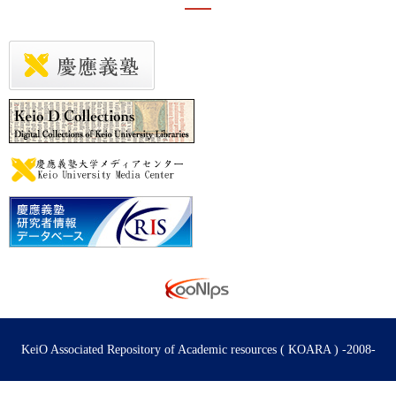
KeiO Associated Repository of Academic resources ( KOARA ) -2008-