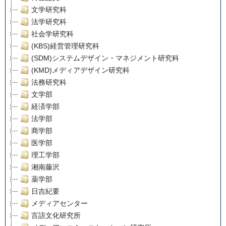
文学研究科
法学研究科
社会学研究科
(KBS)経営管理研究科
(SDM)システムデザイン・マネジメント研究科
(KMD)メディアデザイン研究科
法務研究科
文学部
経済学部
法学部
商学部
医学部
理工学部
湘南藤沢
薬学部
日吉紀要
メディアセンター
言語文化研究所