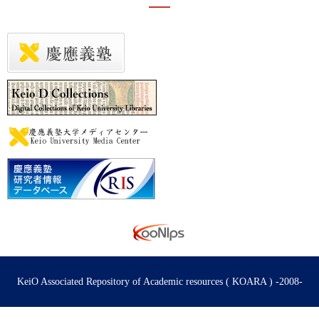
KeiO Associated Repository of Academic resources ( KOARA ) -2008-