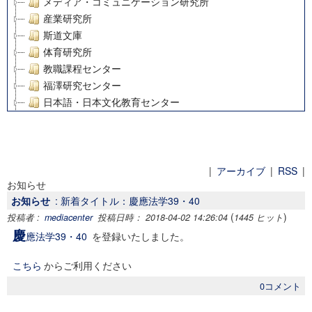
メディア・コミュニケーション研究所
産業研究所
斯道文庫
体育研究所
教職課程センター
福澤研究センター
日本語・日本文化教育センター
アート・センター
外国語教育研究センター
デジタルメディア・コンテンツ統合研究センター
グローバルリサーチインスティテュート
|
アーカイブ
|
RSS
|
お知らせ
塾内助成報告書
お知らせ
: 新着タイトル：慶應法学39・40
科学研究費補助金研究成果報告書
(
)
投稿者 :
mediacenter
投稿日時： 2018-04-02 14:26:04
1445 ヒット
21世紀COEプログラム
慶
應法学39・40
を登録いたしました。
慶應義塾大学グローバルCOEプログラム市民社会ガバナンス
慶應義塾大学グローバルCOEプログラム論理と感性の先端的
こちら
からご利用ください
博士課程教育リーディングプログラム「超成熟社会発展のサ
0コメント
学術雑誌掲載論文等(8)
その他