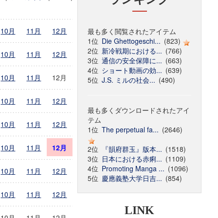
10月
11月
12月
最も多く閲覧されたアイテム
1位
Die Ghettogeschi...
(823)
2位
新冷戦期における...
(766)
10月
11月
12月
3位
通信の安全保障に...
(663)
4位
ショート動画の効...
(639)
10月
11月
12月
5位
J.S. ミルの社会...
(490)
10月
11月
12月
最も多くダウンロードされたアイ
テム
10月
11月
12月
1位
The perpetual fa...
(2646)
10月
11月
12月
2位
『韻府群玉』版本...
(1518)
3位
日本における赤痢...
(1109)
4位
Promoting Manga ...
(1096)
10月
11月
12月
5位
慶應義塾大学日吉...
(854)
10月
11月
12月
LINK
10月
11月
12月