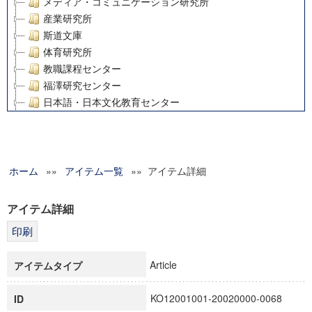
メディア・コミュニケーション研究所
産業研究所
斯道文庫
体育研究所
教職課程センター
福澤研究センター
日本語・日本文化教育センター
アート・センター
外国語教育研究センター
デジタルメディア・コンテンツ統合研究センター
ホーム
»»
グローバルリサーチインスティテュート
アイテム一覧
»» アイテム詳細
塾内助成報告書
科学研究費補助金研究成果報告書
アイテム詳細
21世紀COEプログラム
慶應義塾大学グローバルCOEプログラム市民社会ガバナンス
慶應義塾大学グローバルCOEプログラム論理と感性の先端的
Article
アイテムタイプ
博士課程教育リーディングプログラム「超成熟社会発展のサ
学術雑誌掲載論文等(8)
KO12001001-20020000-0068
ID
その他