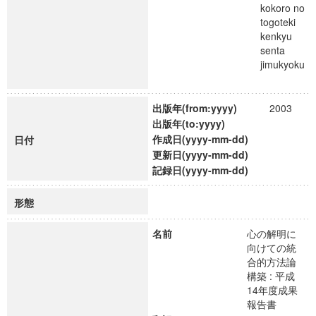
kokoro no
togoteki
kenkyu
senta
jimukyoku
出版年(from:yyyy)
2003
出版年(to:yyyy)
作成日(yyyy-mm-dd)
日付
更新日(yyyy-mm-dd)
記録日(yyyy-mm-dd)
形態
名前
心の解明に
向けての統
合的方法論
構築 : 平成
14年度成果
報告書