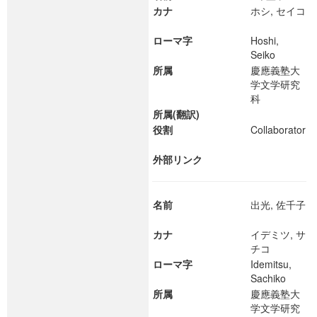
カナ
ホシ, セイコ
ローマ字
Hoshi,
Seiko
所属
慶應義塾大
学文学研究
科
所属(翻訳)
役割
Collaborator
外部リンク
名前
出光, 佐千子
カナ
イデミツ, サ
チコ
ローマ字
Idemitsu,
Sachiko
所属
慶應義塾大
学文学研究