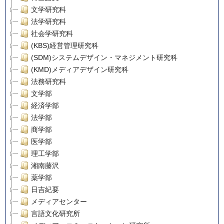
文学研究科
法学研究科
社会学研究科
(KBS)経営管理研究科
(SDM)システムデザイン・マネジメント研究科
(KMD)メディアデザイン研究科
法務研究科
文学部
経済学部
法学部
商学部
医学部
理工学部
湘南藤沢
薬学部
日吉紀要
メディアセンター
言語文化研究所