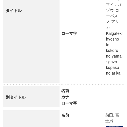
マイ : ガ
ゾウ コ
タイトル
ーパス
ノ アリ
カ
ローマ字
Kaigateki
hyosho
to
kokoro
no yamai
: gazo
kopasu
no arika
名前
カナ
別タイトル
ローマ字
名前
前田, 富
士男