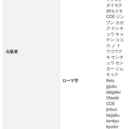
ダイガク
35セイキ
COE ジン
ブン カガ
ク ケンキ
ュウ キョ
テン ココ
ロ ノ ト
ウゴウテ
出版者
キ ケンキ
ュウ セン
ター ジム
キョク
ローマ字
Keio
gijuku
daigaku
35seiki
COE
jinbun
kagaku
kenkyu
kyoten