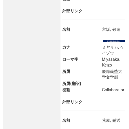
外部リンク
名前
宮坂, 敬造
カナ
ミヤサカ, ケ
イゾウ
ローマ字
Miyasaka,
Keizo
所属
慶應義塾大
学文学部
所属(翻訳)
役割
Collaborator
外部リンク
名前
荒屋, 鋪透