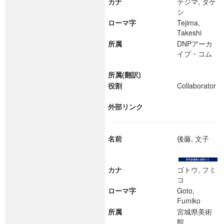
カナ
テジマ, タケ
シ
ローマ字
Tejima,
Takeshi
所属
DNPアーカ
イブ・コム
所属(翻訳)
役割
Collaborator
外部リンク
名前
後藤, 文子
カナ
ゴトウ, フミ
コ
ローマ字
Goto,
Fumiko
所属
宮城県美術
館