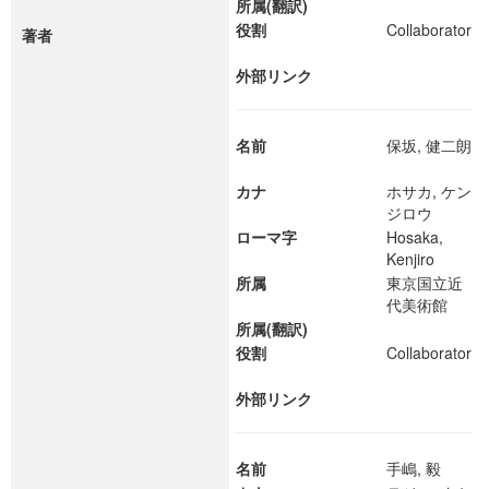
所属(翻訳)
役割
Collaborator
著者
外部リンク
名前
保坂, 健二朗
カナ
ホサカ, ケン
ジロウ
ローマ字
Hosaka,
Kenjiro
所属
東京国立近
代美術館
所属(翻訳)
役割
Collaborator
外部リンク
名前
手嶋, 毅