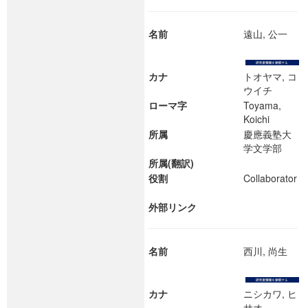
名前
遠山, 公一
カナ
トオヤマ, コ
ウイチ
ローマ字
Toyama,
Koichi
所属
慶應義塾大
学文学部
所属(翻訳)
役割
Collaborator
外部リンク
名前
西川, 尚生
カナ
ニシカワ, ヒ
サオ