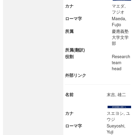
カナ
マエダ,
フジオ
ローマ字
Maeda,
Fujio
所属
慶應義塾
大学文学
部
所属(翻訳)
役割
Research
team
head
外部リンク
名前
末吉, 雄二
カナ
スエヨシ, ユ
ウジ
ローマ字
Sueyoshi,
Yuji