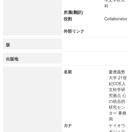
科
所属(翻訳)
役割
Collaborator
外部リンク
版
出版地
名前
慶應義塾
大学 21世
紀COE人
文科学研
究拠点 心
の統合的
研究セン
ター 事務
局
カナ
ケイオウ
ギジュク