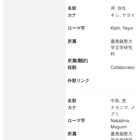
名前
岸, 弥生
カナ
キシ, ヤヨイ
ローマ字
Kishi, Yayoi
所属
慶應義塾大
学文学研究
科
所属(翻訳)
役割
Collaborator
外部リンク
名前
中島, 恵
カナ
ナカジマ, メ
グミ
ローマ字
Nakajima,
Megumi
所属
慶應義塾大
学文学研究