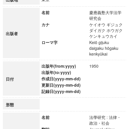
名前
慶應義塾大学法学
研究会
カナ
ケイオウ ギジュク
ダイガク ホウガク
出版者
ケンキュウカイ
ローマ字
Keiō gijuku
daigaku hōgaku
kenkyūkai
出版年(from:yyyy)
1950
出版年(to:yyyy)
作成日(yyyy-mm-dd)
日付
更新日(yyyy-mm-dd)
記録日(yyyy-mm-dd)
形態
名前
法學研究 : 法律・
政治・社会