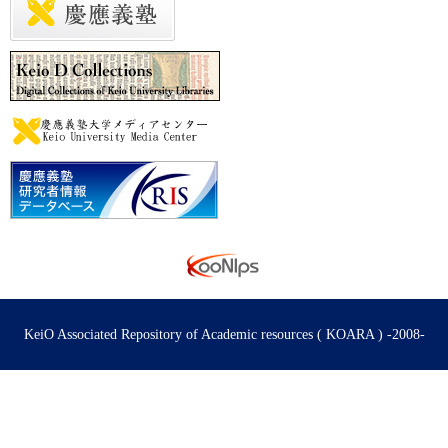
KeiO Associated Repository of Academic resources ( KOARA ) -2008-