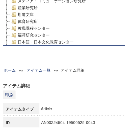
メディア・コミュニケーション研究所
産業研究所
斯道文庫
体育研究所
教職課程センター
福澤研究センター
日本語・日本文化教育センター
アート・センター
外国語教育研究センター
デジタルメディア・コンテンツ統合研究センター
ホーム
»»
グローバルリサーチインスティテュート
アイテム一覧
»» アイテム詳細
塾内助成報告書
科学研究費補助金研究成果報告書
アイテム詳細
21世紀COEプログラム
慶應義塾大学グローバルCOEプログラム市民社会ガバナンス
慶應義塾大学グローバルCOEプログラム論理と感性の先端的
Article
アイテムタイプ
博士課程教育リーディングプログラム「超成熟社会発展のサ
学術雑誌掲載論文等(8)
AN00224504-19500525-0043
ID
その他