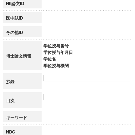
NII論文ID
医中誌ID
その他ID
学位授与番号
学位授与年月日
博士論文情報
学位名
学位授与機関
抄録
目次
キーワード
NDC