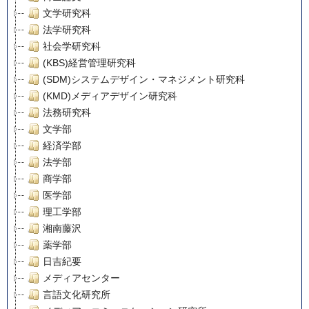
文学研究科
法学研究科
社会学研究科
(KBS)経営管理研究科
(SDM)システムデザイン・マネジメント研究科
(KMD)メディアデザイン研究科
法務研究科
文学部
経済学部
法学部
商学部
医学部
理工学部
湘南藤沢
薬学部
日吉紀要
メディアセンター
言語文化研究所