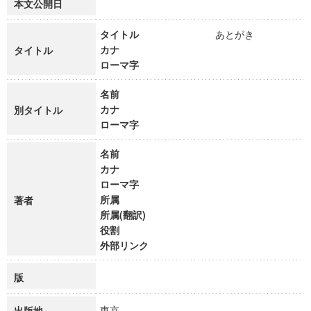
本文公開日
タイトル
あとがき
カナ
タイトル
ローマ字
名前
カナ
別タイトル
ローマ字
名前
カナ
ローマ字
所属
著者
所属(翻訳)
役割
外部リンク
版
東京
出版地