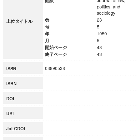
翻訳
Journal of law,
politics, and
sociology
巻
23
上位タイトル
号
5
年
1950
月
5
開始ページ
43
終了ページ
43
03890538
ISSN
ISBN
DOI
URI
JaLCDOI