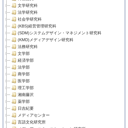
文学研究科
法学研究科
社会学研究科
(KBS)経営管理研究科
(SDM)システムデザイン・マネジメント研究科
(KMD)メディアデザイン研究科
法務研究科
文学部
経済学部
法学部
商学部
医学部
理工学部
湘南藤沢
薬学部
日吉紀要
メディアセンター
言語文化研究所