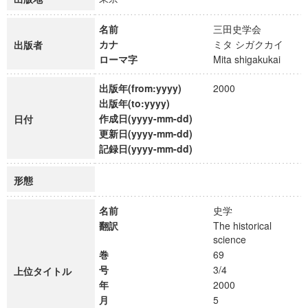
名前
三田史学会
カナ
ミタ シガクカイ
出版者
ローマ字
Mita shigakukai
出版年(from:yyyy)
2000
出版年(to:yyyy)
作成日(yyyy-mm-dd)
日付
更新日(yyyy-mm-dd)
記録日(yyyy-mm-dd)
形態
名前
史学
翻訳
The historical
science
巻
69
号
3/4
上位タイトル
年
2000
月
5