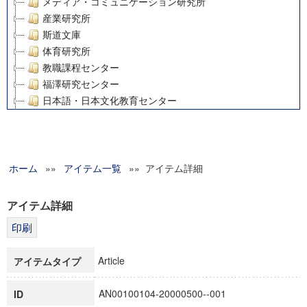
メディア・コミュニケーション研究所
産業研究所
斯道文庫
体育研究所
教職課程センター
福澤研究センター
日本語・日本文化教育センター
アート・センター
外国語教育研究センター
デジタルメディア・コンテンツ統合研究センター
ホーム
»»
グローバルリサーチインスティテュート
アイテム一覧
»» アイテム詳細
塾内助成報告書
科学研究費補助金研究成果報告書
アイテム詳細
21世紀COEプログラム
慶應義塾大学グローバルCOEプログラム市民社会ガバナンス
慶應義塾大学グローバルCOEプログラム論理と感性の先端的
Article
アイテムタイプ
博士課程教育リーディングプログラム「超成熟社会発展のサ
学術雑誌掲載論文等(8)
AN00100104-20000500--001
ID
その他