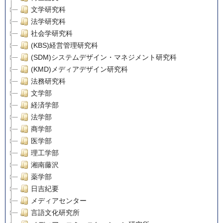
文学研究科
法学研究科
社会学研究科
(KBS)経営管理研究科
(SDM)システムデザイン・マネジメント研究科
(KMD)メディアデザイン研究科
法務研究科
文学部
経済学部
法学部
商学部
医学部
理工学部
湘南藤沢
薬学部
日吉紀要
メディアセンター
言語文化研究所