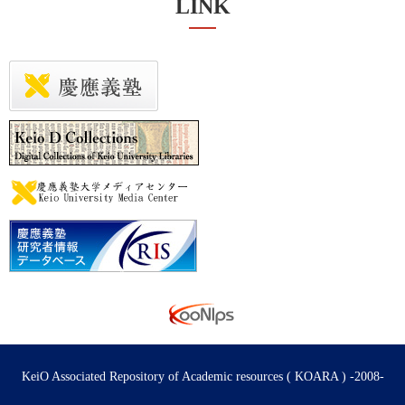
LINK
KeiO Associated Repository of Academic resources ( KOARA ) -2008-