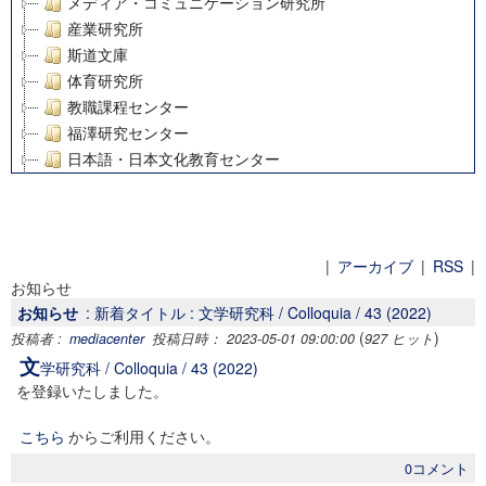
メディア・コミュニケーション研究所
産業研究所
斯道文庫
体育研究所
教職課程センター
福澤研究センター
日本語・日本文化教育センター
アート・センター
外国語教育研究センター
デジタルメディア・コンテンツ統合研究センター
グローバルリサーチインスティテュート
|
アーカイブ
|
RSS
|
お知らせ
塾内助成報告書
お知らせ
: 新着タイトル : 文学研究科 / Colloquia / 43 (2022)
科学研究費補助金研究成果報告書
(
)
投稿者 :
mediacenter
投稿日時： 2023-05-01 09:00:00
927 ヒット
21世紀COEプログラム
文
学研究科 / Colloquia / 43 (2022)
慶應義塾大学グローバルCOEプログラム市民社会ガバナンス
を登録いたしました。
慶應義塾大学グローバルCOEプログラム論理と感性の先端的
博士課程教育リーディングプログラム「超成熟社会発展のサ
こちら
からご利用ください。
学術雑誌掲載論文等(8)
0コメント
その他