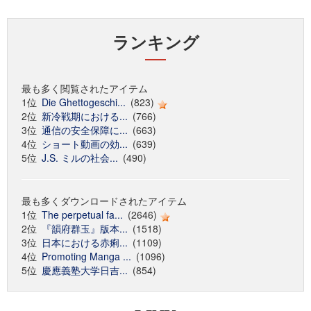
ランキング
最も多く閲覧されたアイテム
1位
Die Ghettogeschi...
(823)
2位
新冷戦期における...
(766)
3位
通信の安全保障に...
(663)
4位
ショート動画の効...
(639)
5位
J.S. ミルの社会...
(490)
最も多くダウンロードされたアイテム
1位
The perpetual fa...
(2646)
2位
『韻府群玉』版本...
(1518)
3位
日本における赤痢...
(1109)
4位
Promoting Manga ...
(1096)
5位
慶應義塾大学日吉...
(854)